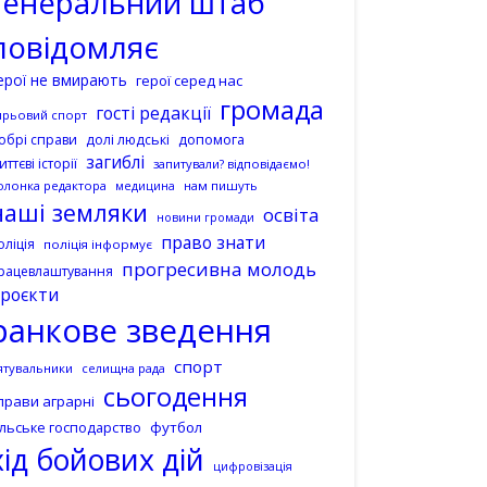
генеральний штаб
повідомляє
ерої не вмирають
герої серед нас
громада
гості редакції
ирьовий спорт
допомога
обрі справи
долі людські
загиблі
иттєві історії
запитували? відповідаємо!
олонка редактора
нам пишуть
медицина
наші земляки
освіта
новини громади
право знати
оліція
поліція інформує
прогресивна молодь
рацевлаштування
роєкти
ранкове зведення
спорт
ятувальники
селищна рада
сьогодення
прави аграрні
ільське господарство
футбол
хід бойових дій
цифровізація