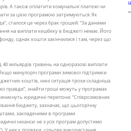
арів. А також оплатити комунальні платежі чи
плати за цією програмою затримуються. Як
”, сталося це через брак грошей. “За даними
вання на виплати кешбеку в бюджеті немає. Його
фонду, однак кошти закінчилися і там, через що
д 40 мільярдів гривень на одноразові виплати
 Якщо минулоріч програми зимової підтримки
джетних коштів, нині ситуація трохи складніша.
ої правди”, знайти гроші можуть у програмах
е виникнуть юридичні перепони. “Співрозмовник
ування бюджету, зазначає, що цьогорічну
штами, закладеними в програми
идичні нюанси: не з усіх програм допустимо
). У них є порядки, цільове використання