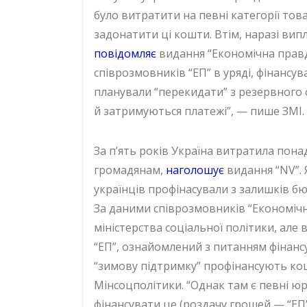
було витратити на певні категорії тов
задонатити ці кошти. Втім, наразі ви
повідомляє
видання “Економічна правда
співрозмовників “ЕП” в уряді, фінансу
планували “перекидати” з резервного 
й затримуються платежі”, — пише ЗМІ.
За п’ять років Україна витратила пона
громадянам,
наголошує
видання “NV”.
українців профінасували з залишків бю
За даними співрозмовників “Економічн
міністерства соціальної політики, ал
“ЕП”, ознайомлений з питанням фінанс
“зимову підтримку” профінансують ко
Мінсоцполітики. “Однак там є певні юр
фінансувати це (роздачу грошей — “ЕП”