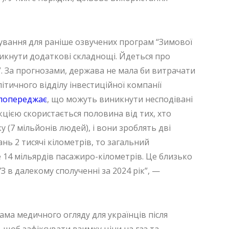
ування для раніше озвучених програм “Зимової
никнути додаткові складнощі. Йдеться про
”. За прогнозами, держава не мала би витрачати
літичного відділу інвестиційної компанії
попереджає
, що можуть виникнути несподівані
кцією скористається половина від тих, хто
(7 мільйонів людей), і вони зроблять дві
ань 2 тисячі кілометрів, то загальний
 14 мільярдів пасажиро-кілометрів. Це близько
 в далекому сполученні за 2024 рік”, —
ма медичного огляду для українців після