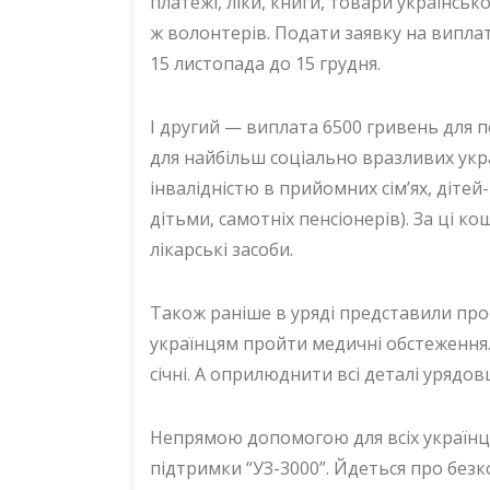
платежі, ліки, книги, товари українсь
ж волонтерів. Подати заявку на випла
15 листопада до 15 грудня.
І другий — виплата 6500 гривень для 
для найбільш соціально вразливих украї
інвалідністю в прийомних сім’ях, діте
дітьми, самотніх пенсіонерів). За ці к
лікарські засоби.
Також раніше в уряді представили про
українцям пройти медичні обстеження.
січні. А оприлюднити всі деталі урядов
Непрямою допомогою для всіх українці
підтримки “УЗ-3000”. Йдеться про без