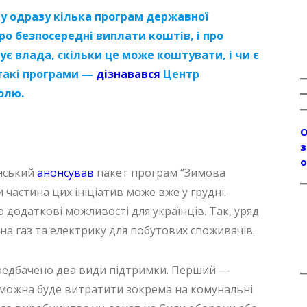
ку одразу кілька програм державної
ро безпосередні виплати коштів, і про
є влада, скільки це може коштувати, і чи є
 такі програми —
дізнавався
Центр
олю.
О
з
о
енський
анонсував
пакет програм “Зимова
 частина цих ініціатив може вже у грудні.
о додаткові можливості для українців. Так, уряд
 на газ та електрику для побутових споживачів.
ередбачено два види підтримки. Перший —
ї можна буде витратити зокрема на комунальні