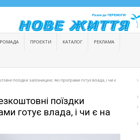
ГРОМАДА
ПРОЄКТИ
КАТАЛОГ
РЕКЛАМА
овні поїздки залізницею: які програми готує влада, і чи є
езкоштовні поїздки
ми готує влада, і чи є на