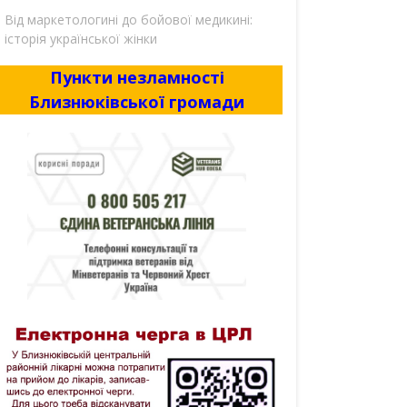
Від маркетологині до бойової медикині:
історія української жінки
Пункти незламності
Близнюківської громади