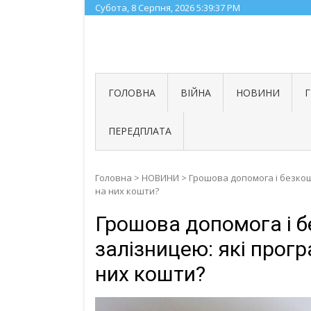
Skip
Субота, 8 Серпня, 2026
5:39:38 PM
to
content
ГОЛОВНА
ВІЙНА
НОВИНИ
ПЕРЕДПЛАТА
Головна
>
НОВИНИ
>
Грошова допомога і безкошт
на них кошти?
Грошова допомога і б
залізницею: які програ
них кошти?