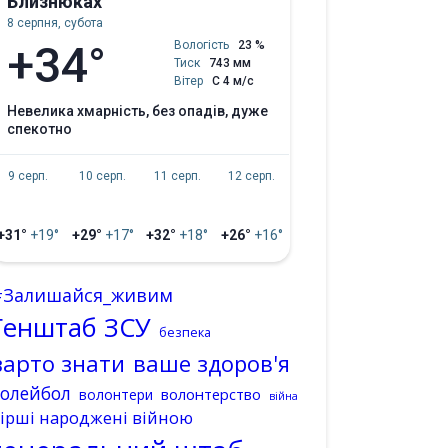
Близнюках
8 серпня, субота
+34°
Вологість
23 %
Тиск
743 мм
Вітер
С 4 м/с
невелика хмарність, без опадів, дуже
спекотно
9 серп.
10 серп.
11 серп.
12 серп.
+31°
+19°
+29°
+17°
+32°
+18°
+26°
+16°
#Залишайся_живим
Генштаб ЗСУ
безпека
варто знати
ваше здоров'я
волейбол
волонтерство
волонтери
війна
ірші народжені війною