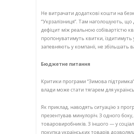
Не витрачати додаткові кошти на безк
“Укрзалізниця”. Там наголошують, що 
дефіцит між реальною собівартістю квит
пропонуватимуть квитки, їздитимуть у
запевняють у компанії, не збільшать в
Бюджетне питання
Критики програми “Зимова підтримка”
влади може стати тягарем для українс
Як приклад, наводять ситуацію з прог
презентував минулоріч. З одного боку, 
товаровиробників. З іншого — у соціа
покупка українських товарів дозволя