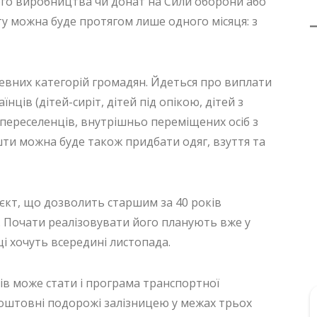
кого виробництва чи донат на Сили оборони або
ту можна буде протягом лише одного місяця: з
певних категорій громадян. Йдеться про виплати
нців (дітей-сиріт, дітей під опікою, дітей з
й-переселенців, внутрішньо переміщених осіб з
ошти можна буде також придбати одяг, взуття та
єкт, що дозволить старшим за 40 років
 Почати реалізовувати його планують вже у
ці хочуть всередині листопада.
в може стати і програма транспортної
коштовні подорожі залізницею у межах трьох