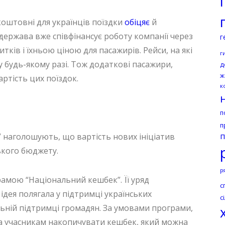
оштовні для українців поїздки
обіцяє
й
держава вже співфінансує роботу компанії через
г
ків і їхньою ціною для пасажирів. Рейси, на які
г
 будь-якому разі. Тож додаткові пасажири,
д
ж
артість цих поїздок.
к
п
п
п
 наголошують, що вартість нових ініціатив
ького бюджету.
р
рамою “Національний кешбек”. Її уряд
с
ідея полягала у підтримці українських
с
льній підтримці громадян. За умовами програми,
ла учасникам накопичувати кешбек, який можна