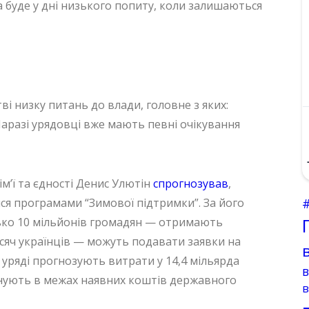
а буде у дні низького попиту, коли залишаються
ві низку питань до влади, головне з яких:
аразі урядовці вже мають певні очікування
ім’ї та єдності Денис Улютін
спрогнозував
,
ися програмами “Зимової підтримки”. За його
ько 10 мільйонів громадян — отримають
тисяч українців — можуть подавати заявки на
 уряді прогнозують витрати у 14,4 мільярда
анують в межах наявних коштів державного
в