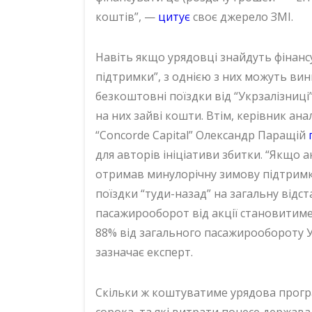
коштів”, —
цитує
своє джерело ЗМІ.
Навіть якщо урядовці знайдуть фінанс
підтримки”, з однією з них можуть ви
безкоштовні поїздки від “Укрзалізниці
на них зайві кошти. Втім, керівник ана
“Concorde Capital” Олександр Паращій
для авторів ініціативи збитки. “Якщо а
отримав минулорічну зимову підтримку 
поїздки “туди-назад” на загальну відст
пасажирооборот від акції становитиме
88% від загального пасажирообороту УЗ
зазначає експерт.
Скільки ж коштуватиме урядова програ