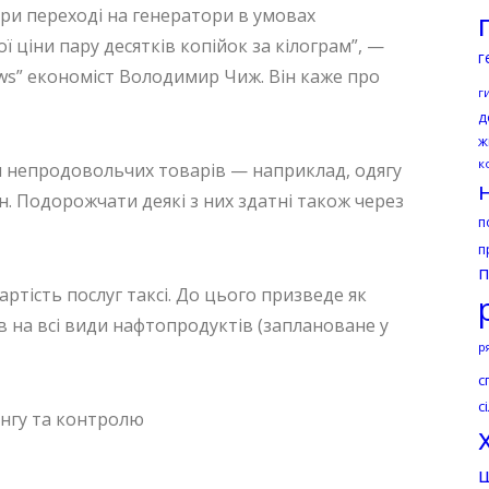
При переході на генератори в умовах
 ціни пару десятків копійок за кілограм”, —
г
s” економіст Володимир Чиж. Він каже про
г
д
ж
к
и непродовольчих товарів — наприклад, одягу
їн. Подорожчати деякі з них здатні також через
п
п
п
вартість послуг таксі. До цього призведе як
 на всі види нафтопродуктів (заплановане у
р
с
с
нгу та контролю