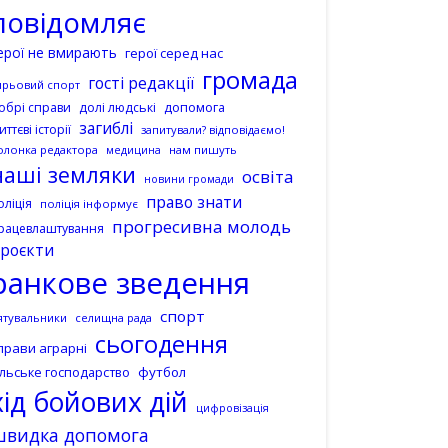
повідомляє
ерої не вмирають
герої серед нас
громада
гості редакції
ирьовий спорт
допомога
обрі справи
долі людські
загиблі
иттєві історії
запитували? відповідаємо!
олонка редактора
нам пишуть
медицина
наші земляки
освіта
новини громади
право знати
оліція
поліція інформує
прогресивна молодь
рацевлаштування
роєкти
ранкове зведення
спорт
ятувальники
селищна рада
сьогодення
прави аграрні
ільське господарство
футбол
хід бойових дій
цифровізація
швидка допомога