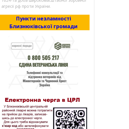
1624-та доба широкомасштабної збройної
агресії рф проти України.
Пункти незламності
Близнюківської громади