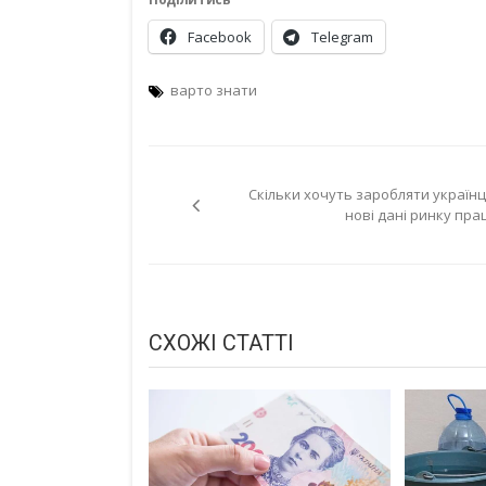
Facebook
Telegram
варто знати
Навігація
Скільки хочуть заробляти українці
записів
нові дані ринку прац
СХОЖІ СТАТТІ