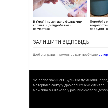
В Україні поменшало фальшивих
Перебої з е
грошей: що підробляють
водопостач
найчастіше
продукти і
ЗАЛИШИТИ ВІДПОВІДЬ
Щоб відправити коментар вам необхідно
автор
Усі права захищені. Будь-яка публiкацiя, пе
матеріалів сайту у друкованих або електрон
можлива винятково у разі письмового дозво