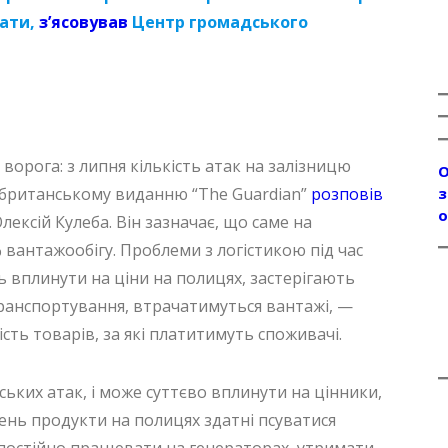
чати,
з’ясовував
Центр громадського
ворога: з липня кількість атак на залізницю
О
ю британському виданню “The Guardian”
розповів
з
о
лексій Кулеба. Він зазначає, що саме на
 вантажообігу. Проблеми з логістикою під час
вплинути на ціни на полицях, застерігають
ранспортування, втрачатимуться вантажі, —
ість товарів, за які платитимуть споживачі.
ських атак, і може суттєво вплинути на цінники,
ень продукти на полицях здатні псуватися
 постійно працювати на генераторах, утримати