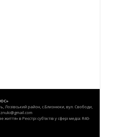
ЛЮС»
ть, Лозівський район, с.Близнюки, вул. Свободи,
lyznuki@gmail.com
життя» в Реєстрі суб’єктів у сфері медіа: R40-