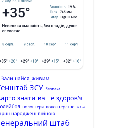
7 серпня, пʼятниця
+35°
Вологість
19 %
Тиск
745 мм
Вітер
ПдС 3 м/с
невелика хмарність, без опадів, дуже
спекотно
8 серп.
9 серп.
10 серп.
11 серп.
+35°
+20°
+29°
+18°
+29°
+15°
+32°
+16°
#Залишайся_живим
Генштаб ЗСУ
безпека
варто знати
ваше здоров'я
волейбол
волонтерство
волонтери
війна
ірші народжені війною
генеральний штаб