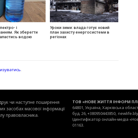
лектро- і
Уроки зими: влада готує новий
анням. Як зберегти
план захисту енергосистеми в
 запастись водою
регіонах
изуватись
.
ТОВ «НОВЕ ЖИТТЯ ІНФОРМ П
редрук чи наступне поширення
64801, Україна, Харківська облас
них засобах масової інформації
буд. 26, +380950443850,
newlife.b
лу правовласника.
Ідентифікатор онлайн-медіа «Нове 
01163.