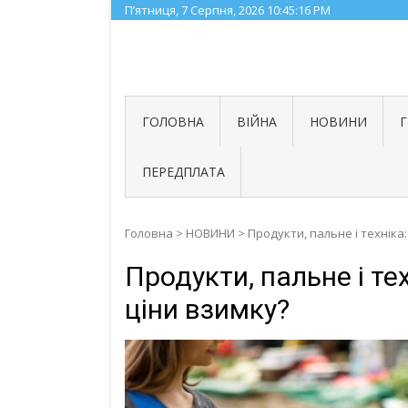
Skip
П’ятниця, 7 Серпня, 2026
10:45:17 PM
to
content
ГОЛОВНА
ВІЙНА
НОВИНИ
ПЕРЕДПЛАТА
Головна
>
НОВИНИ
>
Продукти, пальне і техніка
Продукти, пальне і те
ціни взимку?