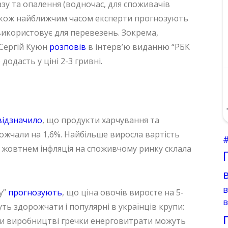
зу та опалення (водночас, для споживачів
акож найближчим часом експерти прогнозують
 використовує для перевезень. Зокрема,
 Сергій Куюн
розповів
в інтерв’ю виданню “РБК
додасть у ціні 2-3 гривні.
відзначило
, що продукти харчування та
ожчали на 1,6%. Найбільше виросла вартість
м жовтнем інфляція на споживчому ринку склала
у”
прогнозують
, що ціна овочів виросте на 5-
в
уть здорожчати і популярні в українців крупи:
 при виробництві гречки енерговитрати можуть