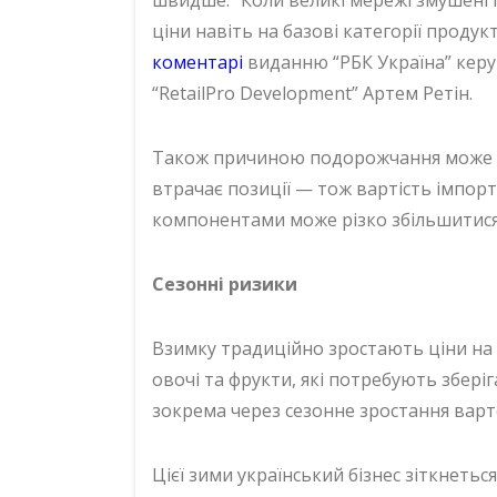
ціни навіть на базові категорії проду
коментарі
виданню “РБК Україна” керу
“RetailPro Development” Артем Ретін.
Також причиною подорожчання може с
втрачає позиції — тож вартість імпор
компонентами може різко збільшитися
Сезонні ризики
Взимку традиційно зростають ціни на 
овочі та фрукти, які потребують збері
зокрема через сезонне зростання варто
Цієї зими український бізнес зіткнетьс