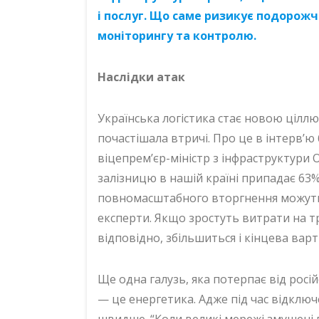
і послуг. Що саме ризикує подорож
моніторингу та контролю.
Наслідки атак
Українська логістика стає новою ціллю 
почастішала втричі. Про це в інтерв’
віцепрем’єр-міністр з інфраструктури О
залізницю в нашій країні припадає 63%
повномасштабного вторгнення можуть 
експерти. Якщо зростуть витрати на т
відповідно, збільшиться і кінцева варт
Ще одна галузь, яка потерпає від росій
— це енергетика. Адже під час відключ
швидше. “Коли великі мережі змушені