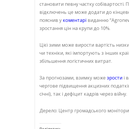
становити певну частку собівартості. 
відключень це може додати до кінцевої
пояснив у
коментарі
виданню “Agronew
зростання цін на крупи до 10%.
Цієї зими може вирости вартість низк
чи техніки, які імпортують з інших кра
збільшення логістичних витрат.
За прогнозами, взимку може
зрости
і 
чергове підвищення акцизних податків
січні), так і дефіцит кадрів через війну.
Дерело: Центр громадського монітори
Поділитись