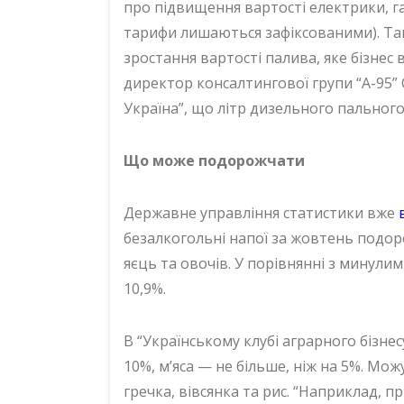
про підвищення вартості електрики, га
тарифи лишаються зафіксованими). Т
зростання вартості палива, яке бізнес
директор консалтингової групи “А-95”
Україна”, що літр дизельного пального 
Що може подорожчати
Державне управління статистики вже
безалкогольні напої за жовтень подор
яєць та овочів. У порівнянні з минули
10,9%.
В “Українському клубі аграрного бізнес
10%, мʼяса — не більше, ніж на 5%. Мож
гречка, вівсянка та рис. “Наприклад,