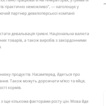
ктів практично неможливо”, — наголошує у
ючий партнер девелоперської компанії
тати девальвація гривні. Національна валюта
тних товарів, а також виробів з закордонними
.
низку продуктів. Насамперед, йдеться про
гання. Також можуть дорожчати м’ясо та яйця,
сті кормів.
я з іще кількома факторами росту цін. Мова йде