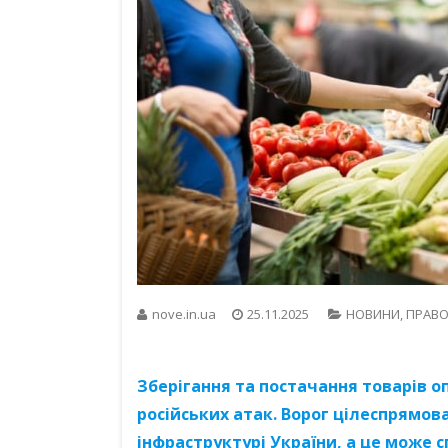
nove.in.ua
25.11.2025
НОВИНИ
,
ПРАВО
Зберігання та постачання товарів о
російських атак. Ворог цілеспрямова
інфраструктурі України, а це може 