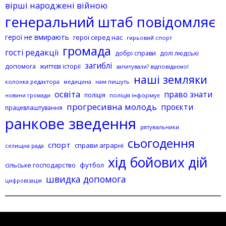
вірші народжені війною
генеральний штаб повідомляє
герої не вмирають
герої серед нас
гирьовий спорт
громада
гості редакції
добрі справи
долі людські
загиблі
допомога
життєві історії
запитували? відповідаємо!
наші земляки
колонка редактора
нам пишуть
медицина
освіта
право знати
поліція
поліція інформує
новини громади
прогресивна молодь
проєкти
працевлаштування
ранкове зведення
рятувальники
сьогодення
спорт
справи аграрні
селищна рада
хід бойових дій
сільське господарство
футбол
швидка допомога
цифровізація