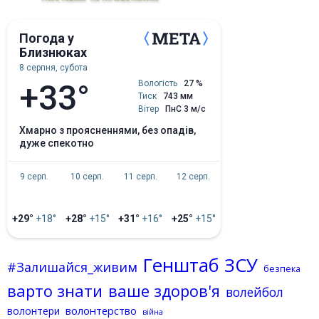
Погода у
Близнюках
8 серпня, субота
+33°
Вологість
27 %
Тиск
743 мм
Вітер
ПнС 3 м/с
хмарно з проясненнями, без опадів,
дуже спекотно
9 серп.
10 серп.
11 серп.
12 серп.
+29°
+18°
+28°
+15°
+31°
+16°
+25°
+15°
Генштаб ЗСУ
#Залишайся_живим
безпека
варто знати
ваше здоров'я
волейбол
волонтерство
волонтери
війна