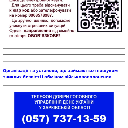
Організації та установи, що займаються пошуком
зниклих безвісті і обміном військовополонених