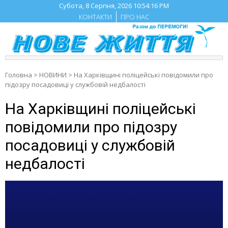
Skip
Субота, 8 Серпня, 2026
10:54:17 PM
to
КОНТАКТИ
ПРО НАС
content
Головна
>
НОВИНИ
>
На Харківщині поліцейські повідомили про
підозру посадовиці у службовій недбалості
На Харківщині поліцейські
повідомили про підозру
посадовиці у службовій
недбалості