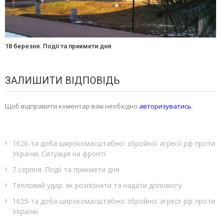
18 березня. Події та прикмети дня
ЗАЛИШИТИ ВІДПОВІДЬ
Щоб відправити коментар вам необхідно
авторизуватись
.
1626-та доба широкомасштабної збройної агресії рф проти
України. Ситуація на фронті
7 серпня. Події та прикмети дня
Тепловий удар: як розпізнати та надати допомогу
1625-та доба широкомасштабної збройної агресії рф проти
України.