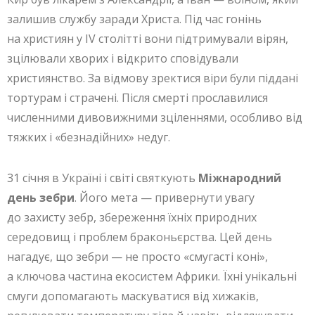
залишив службу заради Христа. Під час гонінь
на християн у IV столітті вони підтримували вірян,
зцілювали хворих і відкрито сповідували
християнство. За відмову зректися віри були піддані
тортурам і страчені. Після смерті прославилися
численними дивовижними зціленнями, особливо від
тяжких і «безнадійних» недуг.
31 січня в Україні і світі святкують
Міжнародний
день зебри
. Його мета — привернути увагу
до захисту зебр, збереження їхніх природних
середовищ і проблем браконьєрства. Цей день
нагадує, що зебри — не просто «смугасті коні»,
а ключова частина екосистем Африки. Їхні унікальні
смуги допомагають маскуватися від хижаків,