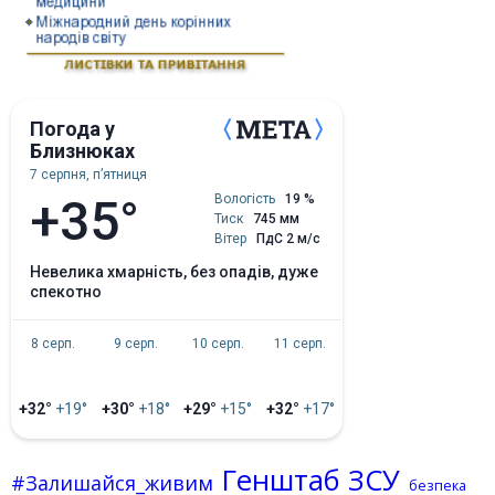
Погода у
Близнюках
7 серпня, пʼятниця
+35°
Вологість
19 %
Тиск
745 мм
Вітер
ПдС 2 м/с
невелика хмарність, без опадів, дуже
спекотно
8 серп.
9 серп.
10 серп.
11 серп.
+32°
+19°
+30°
+18°
+29°
+15°
+32°
+17°
Генштаб ЗСУ
#Залишайся_живим
безпека