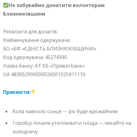
Не забуваймо донатити волонтерам
Близнюківшини
Реквізити для донатів
Найменування одержувача:
БО «БФ «ЄДНІСТЬ БЛИЗНЮКІВЩИНИ»
Код одержувача: 45274390
Назва банку: АТ КБ «ПриватБанк»
UA 483052990000026001025911110
Прикмети:
Кола навколо сонця — рік буде врожайним
Горобці почали утеплювати гнізда — чекайте на
холоднечу