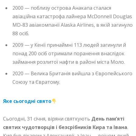
2000 — поблизу острова Анакапа сталася
авіаційна катастрофа лайнера McDonnell Douglas
MD-83 авіакомпанії Alaska Airlines, в якій загинуло
88 осіб.
2009 — у Кенії принаймні 113 людей загинули й
понад 200 осіб отримали поранення внаслідок
займання розлитої нафти в районі міста Моло.
2020 — Велика Британія вийшла з Європейського
Союзу та Євратому.
Яке сьогодні свято
Сьогодні, 31 січня, віряни святкують
День пам’яті
святих чудотворців і безсрібників Кира та Івана
.
Кир був лікарем з Александрії, а Іван — воїном, який