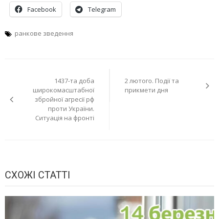
Facebook
Telegram
ранкове зведення
Навігація
1437-та доба
2 лютого. Події та
записів
широкомасштабної
прикмети дня
збройної агресії рф
проти України.
Ситуація на фронті
СХОЖІ СТАТТІ