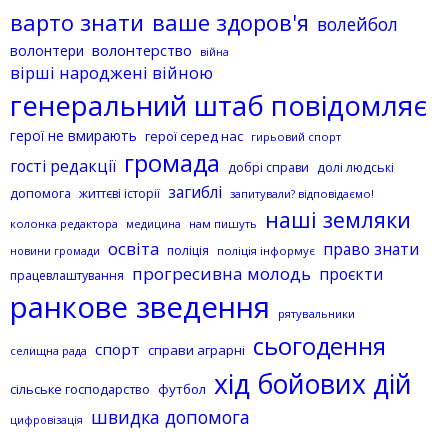
варто знати
ваше здоров'я
волейбол
волонтерство
волонтери
війна
вірші народжені війною
генеральний штаб повідомляє
герої не вмирають
герої серед нас
гирьовий спорт
громада
гості редакції
добрі справи
долі людські
загиблі
допомога
життєві історії
запитували? відповідаємо!
наші земляки
колонка редактора
нам пишуть
медицина
освіта
право знати
поліція
поліція інформує
новини громади
прогресивна молодь
проєкти
працевлаштування
ранкове зведення
рятувальники
сьогодення
спорт
справи аграрні
селищна рада
хід бойових дій
сільське господарство
футбол
швидка допомога
цифровізація