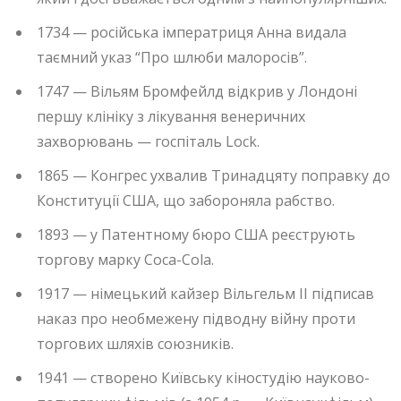
1734 — російська імператриця Анна видала
таємний указ “Про шлюби малоросів”.
1747 — Вільям Бромфейлд відкрив у Лондоні
першу клініку з лікування венеричних
захворювань — госпіталь Lock.
1865 — Конгрес ухвалив Тринадцяту поправку до
Конституції США, що забороняла рабство.
1893 — у Патентному бюро США реєструють
торгову марку Coca-Cola.
1917 — німецький кайзер Вільгельм II підписав
наказ про необмежену підводну війну проти
торгових шляхів союзників.
1941 — створено Київську кіностудію науково-