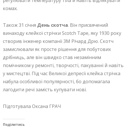
регулювати температуру тіла й навіть відлякувати
комах.
Також 31 січня
День скотча
. Він присвячений
винаходу клейкої стрічки Scotch Tape, яку 1930 року
створив інженер компанії 3M Річард Дрю. Скотч
замислювали як просте рішення для побутових
дрібниць, але він швидко став незамінним
помічником у ремонті, творчості, пакуванні й навіть
у мистецтві. Під час Великої депресії клейка стрічка
набула особливої популярності, бо допомагала
лагодити речі замість купувати нові.
Підготувала Оксана ГРАЧ
Поділитись