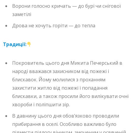
Ворони голосно кричать — до бурі чи снігової
заметілі
Дрова не хочуть горіти — до тепла
Традиції:
Покровитель цього дня Микита Печерський в
народі вважався захисником від пожежі і
блискавок. Йому молилися з проханням
захистити житло від пожежі і попадання
блискавки, а також просили його вилікувати очні
хвороби і поліпшити зір.
В давнину цього дня обов’язково проводили
прибирання в оселі. Особливо важливо було
підмести підлогу віником, змоченим у освяченій