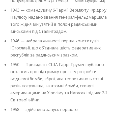
популярних фільмів (з 1954 р. — Київнаукфільм)
1943 — командувачу 6-ї армії Вермахту Фрідріху
Паулюсу надано звання генерал-фельдмаршала;
того ж дня він узятий в полон радянськими
військами під Сталінградом.
1946 — набрала чинності перша конституція
Югославії, що об’єднала шість федеративних
республік за радянським зразком.
1950 — Президент США Гаррі Трумен публічно
оголосив про підтримку проєкту розробки
водневої бомби, зброї, яка теоретично в сотні
разів потужніша, за атомні бомби, скинуті
американцями на Хіросіму та Нагасакі під час 2-ї
Світової війни.
1958 — здійснено запуск першого