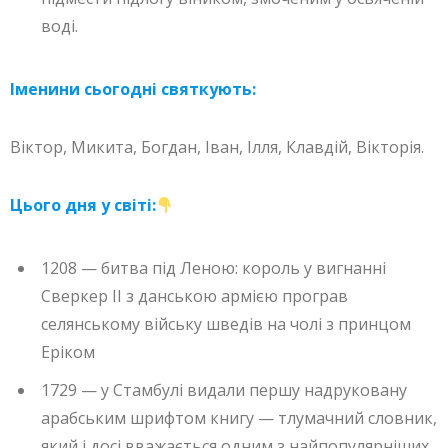
воді.
Іменини сьогодні святкують:
Віктор, Микита, Богдан, Іван, Ілля, Клавдій, Вікторія.
Цього дня у світі:
1208 — битва під Леною: король у вигнанні
Сверкер II з данською армією програв
селянському війську шведів на чолі з принцом
Еріком
1729 — у Стамбулі видали першу надруковану
арабським шрифтом книгу — тлумачний словник,
який і досі вважається одним з найпопулярніших.