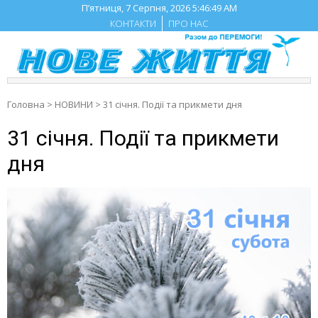
Skip
П’ятниця, 7 Серпня, 2026
5:46:50 AM
to
КОНТАКТИ
ПРО НАС
content
Головна
>
НОВИНИ
>
31 січня. Події та прикмети дня
31 січня. Події та прикмети
дня