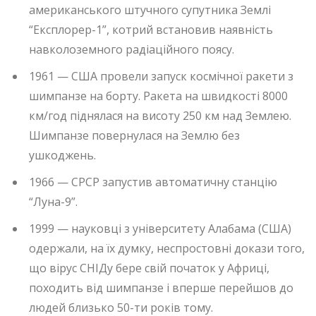
американського штучного супутника Землі
“Експлорер-1”, котрий встановив наявність
навколоземного радіаційного поясу.
1961 — США провели запуск космічної ракети з
шимпанзе на борту. Ракета на швидкості 8000
км/год піднялася на висоту 250 км над Землею.
Шимпанзе повернулася на Землю без
ушкоджень.
1966 — СРСР запустив автоматичну станцію
“Луна-9”.
1999 — науковці з університету Алабама (США)
одержали, на їх думку, неспростовні докази того,
що вірус СНІДу бере свій початок у Африці,
походить від шимпанзе і вперше перейшов до
людей близько 50-ти років тому.