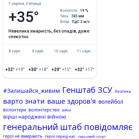
7 серпня, пʼятниця
+35°
Вологість
19 %
Тиск
745 мм
Вітер
ПдС 2 м/с
невелика хмарність, без опадів, дуже
спекотно
8 серп.
9 серп.
10 серп.
11 серп.
+32°
+19°
+30°
+18°
+29°
+15°
+32°
+17°
Генштаб ЗСУ
#Залишайся_живим
безпека
варто знати
ваше здоров'я
волейбол
волонтерство
волонтери
війна
вірші народжені війною
генеральний штаб повідомляє
герої не вмирають
герої серед нас
гирьовий спорт