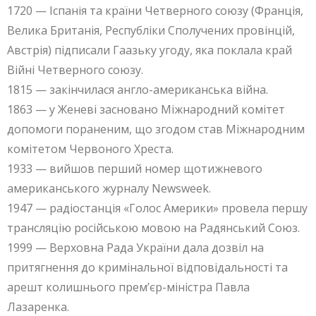
1720 — Іспанія та країни Четверного союзу (Франція,
Велика Британія, Республіки Сполучених провінцій,
Австрія) підписали Гаазьку угоду, яка поклала край
Війні Четверного союзу.
1815 — закінчилася англо-американська війна.
1863 — у Женеві засновано Міжнародний комітет
допомоги пораненим, що згодом став Міжнародним
комітетом Червоного Хреста.
1933 — вийшов перший номер щотижневого
американського журналу Newsweek.
1947 — радіостанція «Голос Америки» провела першу
трансляцію російською мовою на Радянський Союз.
1999 — Верховна Рада України дала дозвіл на
притягнення до кримінальної відповідальності та
арешт колишнього прем’єр-міністра Павла
Лазаренка.