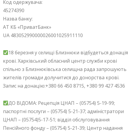
Код одержувача:
45274390
Назва банку:
АТ КБ «ПриватБанк»
UA 483052990000026001025911110
18 березня у селищі Близнюки відбудеться донація
крові. Харківський обласний центр служби крові
спільно з Близнюківська селищна рада запрошують
жителів громади долучитися до донорства крові.
Запис на донацію:+380 66 450 8715, +380 99 427 4536
ДО ВІДОМА: Рецепція ЦНАП – (05754) 5-19-99;
паспортні послуги – (05754) 5-21-37; адміністратори
ЦНАП – (05754)5-17-51; відділ обслуговування
Пенсійного фонду – (05754) 5-21-39; Центр надання