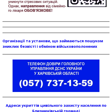
Організації та установи, що займаються пошуком
зниклих безвісті і обміном військовополонених
Адреси укриттів цивільного захисту населення по
Близнюківській громаді