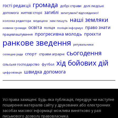
громада
гості редакції
добрі справи
долі людські
загиблі
допомога
життєві історії
запитували? відповідаємо!
наші земляки
колонка редактора
нам пишуть
медицина
освіта
право знати
поліція
поліція інформує
новини громади
прогресивна молодь
проєкти
працевлаштування
ранкове зведення
рятувальники
сьогодення
спорт
справи аграрні
селищна рада
хід бойових дій
сільське господарство
футбол
швидка допомога
цифровізація
Усі права захищені. Будь-яка публiкацiя, передрук чи наступне
поширення матеріалів сайту у друкованих або електронних
засобах масової інформації можлива винятково у разі
письмового дозволу правовласника.