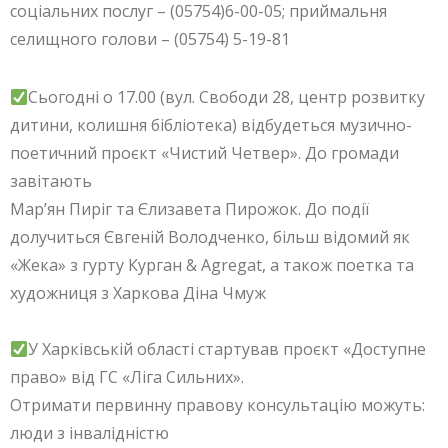
соціальних послуг – (05754)6-00-05; приймальня
селищного голови – (05754) 5-19-81
Сьогодні о 17.00 (вул. Свободи 28, центр розвитку
дитини, колишня бібліотека) відбудеться музично-
поетичний проєкт «Чистий Четвер». До громади
завітають
Марʼян Пиріг та Єлизавета Пирожок. До події
долучиться Євгеній Володченко, більш відомий як
«Жека» з гурту Курган & Agregat, а також поетка та
художниця з Харкова Діна Чмуж
У Харківській області стартував проєкт «Доступне
право» від ГС «Ліга Сильних».
Отримати первинну правову консультацію можуть:
люди з інвалідністю