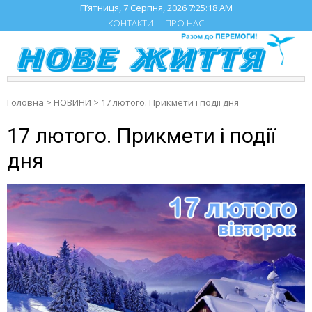
Skip
П’ятниця, 7 Серпня, 2026
7:25:19 AM
to
КОНТАКТИ
ПРО НАС
content
Головна
>
НОВИНИ
>
17 лютого. Прикмети і події дня
17 лютого. Прикмети і події
дня