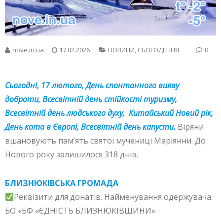
nove.in.ua
17.02.2026
НОВИНИ
,
СЬОГОДЕННЯ
0
Сьогодні, 17 лютого, День спонтанного вияву
доброти, Всесвітній день стійкості туризму,
Всесвітній день людського духу, Китайський Новий рік,
День кота в Європі, Всесвітній день капусти.
Віряни
вшановують пам’ять святої мучениці Маріянни. До
Нового року залишилося 318 днів.
БЛИЗНЮКІВСЬКА ГРОМАДА
Реквізити для донатів. Найменування одержувача:
БО «БФ «ЄДНІСТЬ БЛИЗНЮКІВЩИНИ»