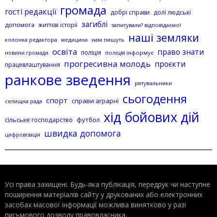
громада
гості редакції
добрі справи
долі людські
загиблі
допомога
життєві історії
запитували? відповідаємо!
наші земляки
колонка редактора
нам пишуть
медицина
освіта
право знати
поліція
поліція інформує
новини громади
прогресивна молодь
проєкти
працевлаштування
ранкове зведення
рятувальники
сьогодення
спорт
справи аграрні
селищна рада
хід бойових дій
сільське господарство
футбол
швидка допомога
цифровізація
Усі права захищені. Будь-яка публiкацiя, передрук чи наступне
поширення матеріалів сайту у друкованих або електронних
засобах масової інформації можлива винятково у разі
письмового дозволу правовласника.