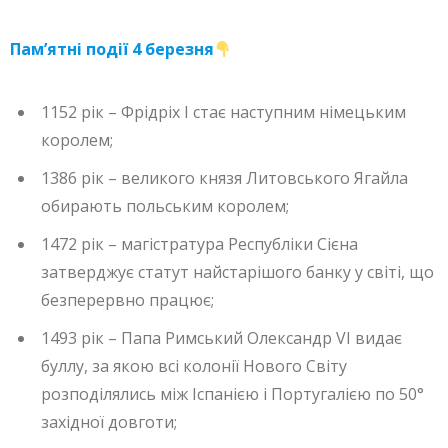
Пам’ятні події 4 березня
1152 рік – Фрідріх I стає наступним німецьким
королем;
1386 рік – великого князя Литовського Ягайла
обирають польським королем;
1472 рік – магістратура Республіки Сієна
затверджує статут найстарішого банку у світі, що
безперервно працює;
1493 рік – Папа Римський Олександр VI видає
буллу, за якою всі колонії Нового Світу
розподілялись між Іспанією і Португалією по 50°
західної довготи;