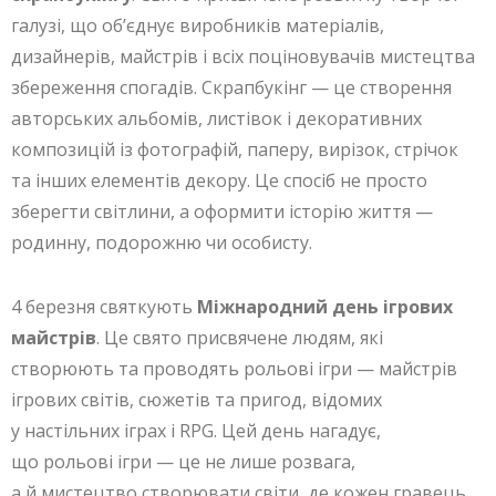
галузі, що об’єднує виробників матеріалів,
дизайнерів, майстрів і всіх поціновувачів мистецтва
збереження спогадів. Скрапбукінг — це створення
авторських альбомів, листівок і декоративних
композицій із фотографій, паперу, вирізок, стрічок
та інших елементів декору. Це спосіб не просто
зберегти світлини, а оформити історію життя —
родинну, подорожню чи особисту.
4 березня святкують
Міжнародний день ігрових
майстрів
. Це свято присвячене людям, які
створюють та проводять рольові ігри — майстрів
ігрових світів, сюжетів та пригод, відомих
у настільних іграх і RPG. Цей день нагадує,
що рольові ігри — це не лише розвага,
а й мистецтво створювати світи, де кожен гравець