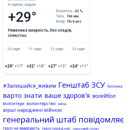
9 серпня, неділя
+29°
Вологість
42 %
Тиск
744 мм
Вітер
Пн 6 м/с
невелика хмарність, без опадів,
спекотно
10 серп.
11 серп.
12 серп.
13 серп.
+29°
+17°
+32°
+18°
+27°
+15°
+24°
+11°
Генштаб ЗСУ
#Залишайся_живим
безпека
варто знати
ваше здоров'я
волейбол
волонтерство
волонтери
війна
вірші народжені війною
генеральний штаб повідомляє
герої не вмирають
герої серед нас
гирьовий спорт