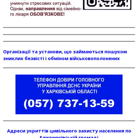
Організації та установи, що займаються пошуком
зниклих безвісті і обміном військовополонених
Адреси укриттів цивільного захисту населення по
Близнюківській громаді