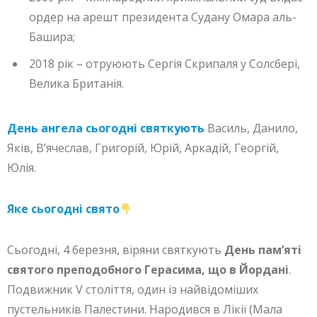
ордер на арешт президента Судану Омара аль-
Башира;
2018 рік – отруюють Сергія Скрипаля у Солсбері,
Велика Британія.
День ангела сьогодні святкують
Василь, Данило,
Яків, В’ячеслав, Григорій, Юрій, Аркадій, Георгій,
Юлія.
Яке сьогодні свято
Сьогодні, 4 березня, віряни святкують
День пам’яті
святого преподобного Герасима, що в Йордані
.
Подвижник V століття, один із найвідоміших
пустельників Палестини. Народився в Лікії (Мала