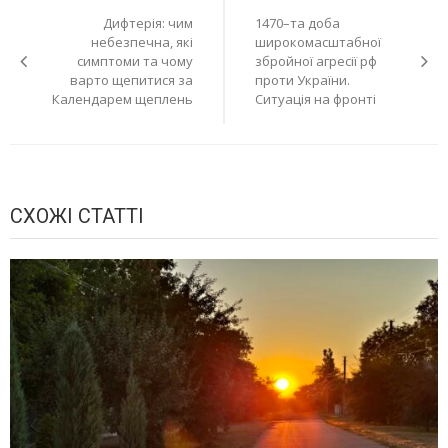
Дифтерія: чим
1470–та доба
записів
небезпечна, які
широкомасштабної
симптоми та чому
збройної агресії рф
варто щепитися за
проти України.
Календарем щеплень
Ситуація на фронті
СХОЖІ СТАТТІ