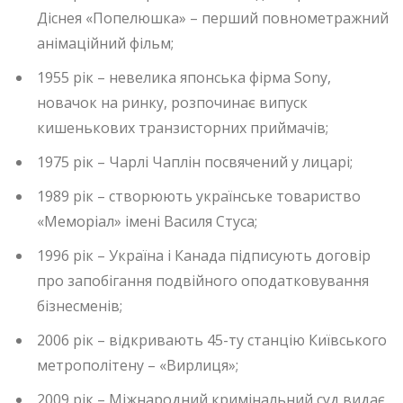
Діснея «Попелюшка» – перший повнометражний
анімаційний фільм;
1955 рік – невелика японська фірма Sony,
новачок на ринку, розпочинає випуск
кишенькових транзисторних приймачів;
1975 рік – Чарлі Чаплін посвячений у лицарі;
1989 рік – створюють українське товариство
«Меморіал» імені Василя Стуса;
1996 рік – Україна і Канада підписують договір
про запобігання подвійного оподатковування
бізнесменів;
2006 рік – відкривають 45-ту станцію Київського
метрополітену – «Вирлиця»;
2009 рік – Міжнародний кримінальний суд видає