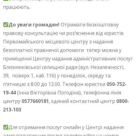
працюють.
До уваги громадян!
Отримати безкоштовну
правову консультацію чи роз’яснення від юристів
Первомайського місцевого центру з надання
безоплатної правничої допомоги тепер можна у
приміщенні Центру надання адміністративних послуг
Близнюківської селищної ради (вул. Незалежності,
39, поверх 1, каб. 116) у понеділок, середу та
п’ятницю з 8.00 до 12.00. Телефон юристки
050-752-
19-44
(Інна Вікторівна Погодіна), телефонна лінія
центру
0577660181
, єдиний контактний центр
0800-
213-103
Для отримання послуг онлайн у Центрі надання
адміністративних послуг телефонуйте на номер