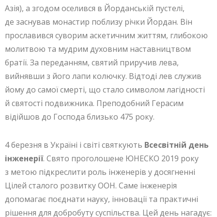
Азія), а згодом оселився в Йорданській пустелі,
де заснував монастир поблизу річки Йордан. Він
прославився суворим аскетичним життям, глибокою
молитвою та мудрим духовним наставництвом
братії. За переданням, святий приручив лева,
вийнявши з його лапи колючку. Відтоді лев служив
йому до самої смерті, що стало символом лагідності
й святості подвижника. Преподобний Герасим
відійшов до Господа близько 475 року.
4 березня в Україні і світі святкують
Всесвітній день
інженерії
. Свято проголошене ЮНЕСКО 2019 року
з метою підкреслити роль інженерів у досягненні
Цілей сталого розвитку ООН. Саме інженерія
допомагає поєднати науку, інновації та практичні
рішення для добробуту суспільства. Цей день нагадує: