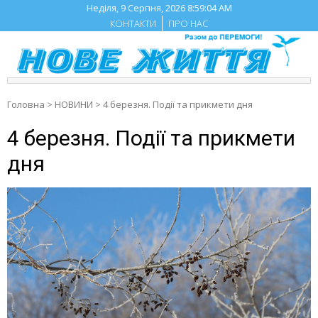
Skip
Неділя, 9 Серпня, 2026
8:59:05 AM
to
КОНТАКТИ
ПРО НАС
content
Головна
>
НОВИНИ
>
4 березня. Події та прикмети дня
4 березня. Події та прикмети
дня