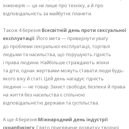
інженерія — це не лише про техніку, а й про
відповідальність за майбутнє планети.
Також 4 березня
Всесвітній день проти сексуальної
експлуатації
. Його мета — привернути увагу
до проблеми сексуальної експлуатації, торгівлі
людьми та насильства, що порушують гідність
і права людини. Найбільше страждають жінки
та діти, однак жертвами можуть ставати люди будь-
якого віку й статі. Цей день нагадує: гідність
людини — не товар. Захист свободи, безпеки й права
на життя без насильства є спільною
відповідальністю держави та суспільства.
А ще 4 березня
Міжнародний день індустрії
скрапбукінгу
. Свято присвячене розвитку творчої