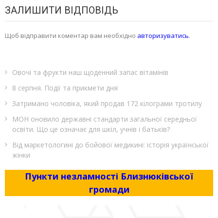
ЗАЛИШИТИ ВІДПОВІДЬ
Щоб відправити коментар вам необхідно
авторизуватись
.
Овочі та фрукти наш щоденний запас вітамінів
8 серпня. Події та прикмети дня
Затримано чоловіка, який продав 172 кілограми тротилу
МОН оновило державні стандарти загальної середньої
освіти. Що це означає для шкіл, учнів і батьків?
Від маркетологині до бойової медикині: історія української
жінки
Пункти незламності Близнюківської
громади