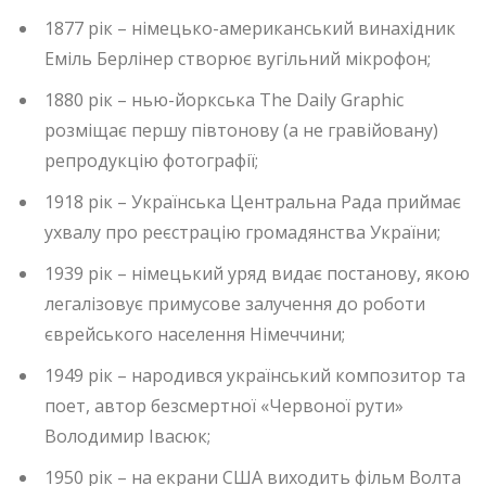
1877 рік – німецько-американський винахідник
Еміль Берлінер створює вугільний мікрофон;
1880 рік – нью-йоркська The Daily Graphic
розміщає першу півтонову (а не гравійовану)
репродукцію фотографії;
1918 рік – Українська Центральна Рада приймає
ухвалу про реєстрацію громадянства України;
1939 рік – німецький уряд видає постанову, якою
легалізовує примусове залучення до роботи
єврейського населення Німеччини;
1949 рік – народився український композитор та
поет, автор безсмертної «Червоної рути»
Володимир Івасюк;
1950 рік – на екрани США виходить фільм Волта