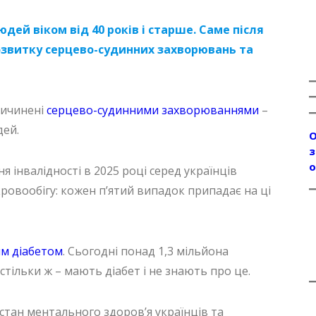
юдей віком від 40 років і старше. Саме після
розвитку серцево-судинних захворювань та
ричинені
серцево-судинними захворюваннями
–
дей.
О
з
о
 інвалідності в 2025 році серед українців
ровообігу: кожен п’ятий випадок припадає на ці
м діабетом
. Сьогодні понад 1,3 мільйона
стільки ж – мають діабет і не знають про це.
 стан ментального здоров’я українців та