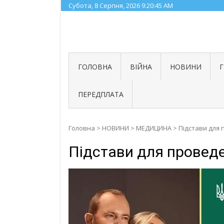
Skip
Субота, 8 Серпня, 2026
9:20:46 AM
to
content
ГОЛОВНА
ВІЙНА
НОВИНИ
ПЕРЕДПЛАТА
Головна
>
НОВИНИ
>
МЕДИЦИНА
>
Підстави для 
Підстави для проведе