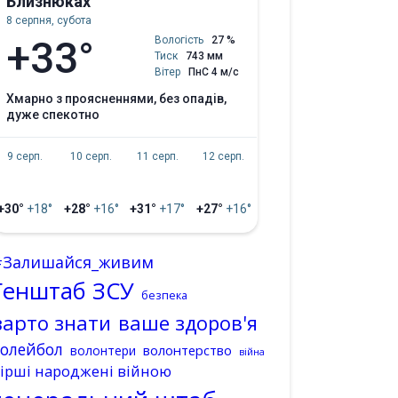
Близнюках
8 серпня, субота
+33°
Вологість
27 %
Тиск
743 мм
Вітер
ПнС 4 м/с
хмарно з проясненнями, без опадів,
дуже спекотно
9 серп.
10 серп.
11 серп.
12 серп.
+30°
+18°
+28°
+16°
+31°
+17°
+27°
+16°
#Залишайся_живим
Генштаб ЗСУ
безпека
варто знати
ваше здоров'я
волейбол
волонтерство
волонтери
війна
ірші народжені війною