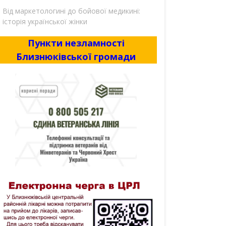
Від маркетологині до бойової медикині:
історія української жінки
Пункти незламності
Близнюківської громади