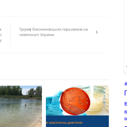
к
Тріумф близнюківських гирьовиків на
о
чемпіонаті України
у
в