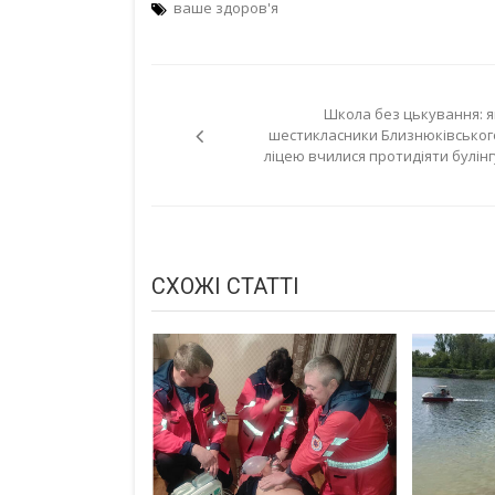
ваше здоров'я
Навігація
Школа без цькування: я
записів
шестикласники Близнюківськог
ліцею вчилися протидіяти булінг
СХОЖІ СТАТТІ