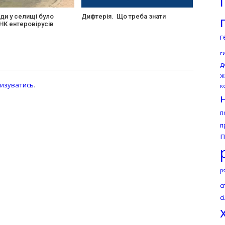
ди у селищі було
Дифтерія. Що треба знати
НК ентеровірусів
г
г
д
ж
изуватись
.
к
п
п
п
р
с
с