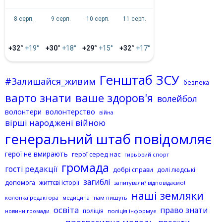
8 серп.
9 серп.
10 серп.
11 серп.
+32°
+19°
+30°
+18°
+29°
+15°
+32°
+17°
Генштаб ЗСУ
#Залишайся_живим
безпека
варто знати
ваше здоров'я
волейбол
волонтерство
волонтери
війна
вірші народжені війною
генеральний штаб повідомляє
герої не вмирають
герої серед нас
гирьовий спорт
громада
гості редакції
добрі справи
долі людські
загиблі
допомога
життєві історії
запитували? відповідаємо!
наші земляки
колонка редактора
нам пишуть
медицина
освіта
право знати
поліція
поліція інформує
новини громади