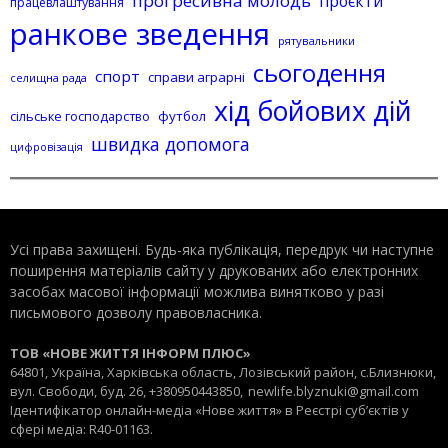
прогресивна молодь
проєкти
працевлаштування
ранкове зведення
рятувальники
сьогодення
спорт
справи аграрні
селищна рада
хід бойових дій
сільське господарство
футбол
швидка допомога
цифровізація
Усі права захищені. Будь-яка публiкацiя, передрук чи наступне
поширення матеріалів сайту у друкованих або електронних
засобах масової інформації можлива винятково у разі
письмового дозволу правовласника.
ТОВ «НОВЕ ЖИТТЯ ІНФОРМ ПЛЮС»
64801, Україна, Харківська область, Лозівський район, с.Близнюки,
вул. Свободи, буд. 26, +380950443850,
newlife.blyznuki@gmail.com
Ідентифікатор онлайн-медіа «Нове життя» в Реєстрі суб’єктів у
сфері медіа: R40-01163.