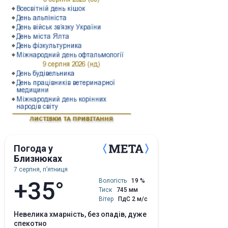
Погода у
Близнюках
7 серпня, пʼятниця
+35°
Вологість
19 %
Тиск
745 мм
Вітер
ПдС 2 м/с
невелика хмарність, без опадів, дуже
спекотно