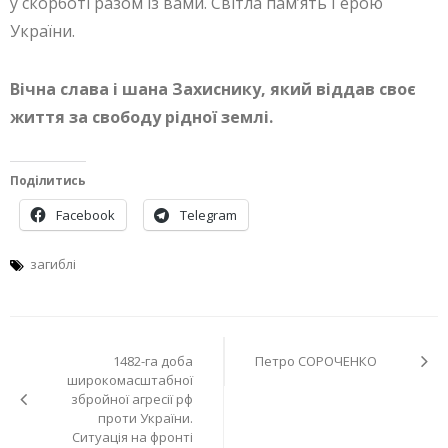
у скорботі разом із вами. Світла пам’ять Герою
України.
Вічна слава і шана Захиснику, який віддав своє
життя за свободу рідної землі.
Поділитись
Facebook
Telegram
загиблі
Навігація
1482-га доба
Петро СОРОЧЕНКО
записів
широкомасштабної
збройної агресії рф
проти України.
Ситуація на фронті