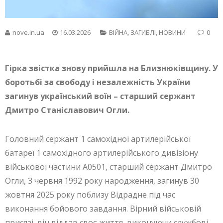
nove.in.ua
16.03.2026
ВІЙНА
,
ЗАГИБЛІ
,
НОВИНИ
0
Гірка звістка знову прийшла на Близнюківщину. У
боротьбі за свободу і незалежність України
загинув український воїн – старший сержант
Дмитро Станіславович Огли.
Головний сержант 1 самохідної артилерійської
батареї 1 самохідного артилерійського дивізіону
військової частини А0501, старший сержант Дмитро
Огли, 3 червня 1992 року народження, загинув 30
жовтня 2025 року поблизу Відрадне під час
виконання бойового завдання. Вірний військовій
присязі, він віддав своє життя, виконуючи службові