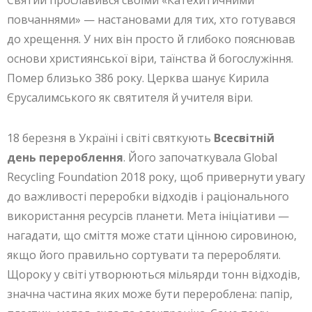
Святий прославився своїми «Катехитичними
повчаннями» — настановами для тих, хто готувався
до хрещення. У них він просто й глибоко пояснював
основи християнської віри, таїнства й богослужіння.
Помер близько 386 року. Церква шанує Кирила
Єрусалимського як святителя й учителя віри.
18 березня в Україні і світі святкують
Всесвітній
день перероблення
. Його започаткувала Global
Recycling Foundation 2018 року, щоб привернути увагу
до важливості переробки відходів і раціонального
використання ресурсів планети. Мета ініціативи —
нагадати, що сміття може стати цінною сировиною,
якщо його правильно сортувати та переробляти.
Щороку у світі утворюються мільярди тонн відходів,
значна частина яких може бути перероблена: папір,