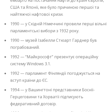
ембарго на постачання нафти до країн Європи,
США та Японії, яке було причиною першої та
найтяжчої нафтової кризи.
1990 — у Східній Німеччині провели перші вільні
парламентські вибори з 1932 року.
1990 — музей Ізабелли Стюарт Гарднер був
пограбований.
1992 — “Майкрософт” презентує операційну
систему Windows 3.1.
1992 — парламент Фінляндії погоджується на
вступ країни до ЄС.
1994 — у Вашингтоні представники Боснії-
Герцеговини та Хорватії підписують
федеративний договір.