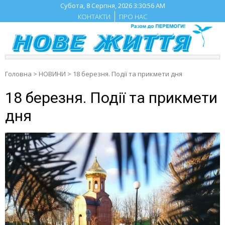
Skip
Субота, 8 Серпня, 2026
3:30:57 AM
to
КОНТАКТИ
ПРО НАС
content
Головна
>
НОВИНИ
>
18 березня. Події та прикмети дня
18 березня. Події та прикмети
дня