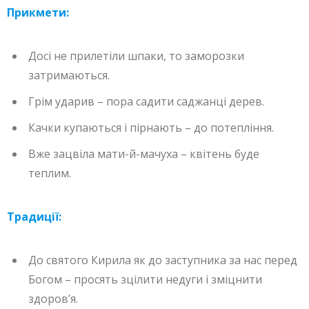
Прикмети:
Досі не прилетіли шпаки, то заморозки
затримаються.
Грім ударив – пора садити саджанці дерев.
Качки купаються і пірнають – до потепління.
Вже зацвіла мати-й-мачуха – квітень буде
теплим.
Традиції:
До святого Кирила як до заступника за нас перед
Богом – просять зцілити недуги і зміцнити
здоров’я.