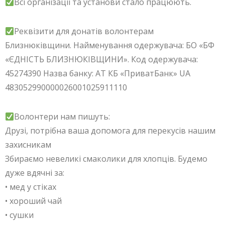
Всі організації та установи стало працюють.
Реквізити для донатів волонтерам
Близнюківщини. Найменування одержувача: БО «БФ
«ЄДНІСТЬ БЛИЗНЮКІВЩИНИ». Код одержувача:
45274390 Назва банку: АТ КБ «ПриватБанк» UA
483052990000026001025911110
Волонтери нам пишуть:
Друзі, потрібна ваша допомога для перекусів нашим
захисникам
Збираємо невеликі смаколики для хлопців. Будемо
дуже вдячні за:
• мед у стіках
• хороший чай
• сушки