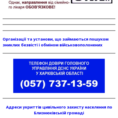
Організації та установи, що займаються пошуком
зниклих безвісті і обміном військовополонених
Адреси укриттів цивільного захисту населення по
Близнюківській громаді