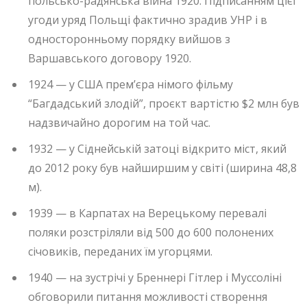
польсько-радянська війна 1920. Підписанням цієї
угоди уряд Польщі фактично зрадив УНР і в
односторонньому порядку вийшов з
Варшавського договору 1920.
1924 — у США прем’єра німого фільму
“Багдадський злодій”, проєкт вартістю $2 млн був
надзвичайно дорогим на той час.
1932 — у Сіднейській затоці відкрито міст, який
до 2012 року був найширшим у світі (ширина 48,8
м).
1939 — в Карпатах на Верецькому перевалі
поляки розстріляли від 500 до 600 полонених
січовиків, переданих їм угорцями.
1940 — на зустрічі у Бреннері Гітлер і Муссоліні
обговорили питання можливості створення