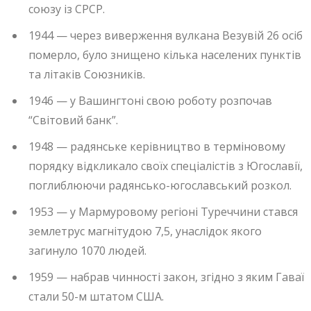
союзу із СРСР.
1944 — через виверження вулкана Везувій 26 осіб
померло, було знищено кілька населених пунктів
та літаків Союзників.
1946 — у Вашингтоні свою роботу розпочав
“Світовий банк”.
1948 — радянське керівництво в терміновому
порядку відкликало своїх спеціалістів з Югославії,
поглиблюючи радянсько-югославський розкол.
1953 — у Мармуровому регіоні Туреччини стався
землетрус магнітудою 7,5, унаслідок якого
загинуло 1070 людей.
1959 — набрав чинності закон, згідно з яким Гаваї
стали 50-м штатом США.