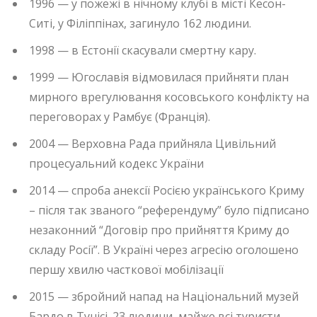
1996 — у пожежі в нічному клубі в місті Кесон-
Ситі, у Філіппінах, загинуло 162 людини.
1998 — в Естонії скасували смертну кару.
1999 — Югославія відмовилася прийняти план
мирного врегулювання косовського конфлікту на
переговорах у Рамбує (Франція).
2004 — Верховна Рада прийняла Цивільний
процесуальний кодекс України
2014 — спроба анексії Росією українського Криму
– після так званого “референдуму” було підписано
незаконний “Договір про прийняття Криму до
складу Росії”. В Україні через агресію оголошено
першу хвилю часткової мобілізації
2015 — збройний напад на Національний музей
Бардо в Тунісі. 23 людини, майже всі туристи,