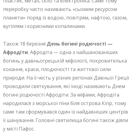
пластик, метал, скло та електроніка. Саме тому
переробку часто називають «сьомим ресурсом
планети» поряд із водою, повітрям, нафтою, газом,
вугіллям і корисними копалинами.
Також 18 березня
День богині родючості —
Афродіти
. Афродіта — одна з найшанованіших
богинь у давньогрецькій міфології, покровителька
кохання, краси, плодючості та життєвої сили
природи. На її честь у різних регіонах Давньої Греції
проводили святкування, які іноді називають Днем
богині родючості Афродіти. За міфами, Афродіта
народилася з морської піни біля острова Кіпр, тому
саме там сформувався один із найдавніших центрів
її шанування. Головні святилища богині також діяли
у місті Пафос.