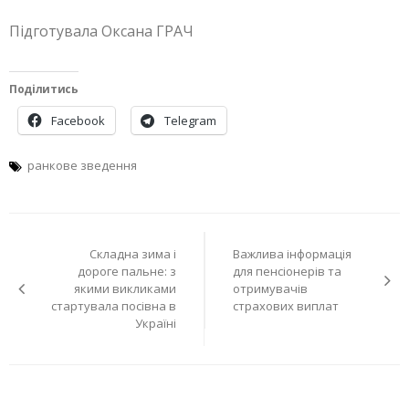
Підготувала Оксана ГРАЧ
Поділитись
Facebook
Telegram
ранкове зведення
Навігація
Складна зима і
Важлива інформація
записів
дороге пальне: з
для пенсіонерів та
якими викликами
отримувачів
стартувала посівна в
страхових виплат
Україні