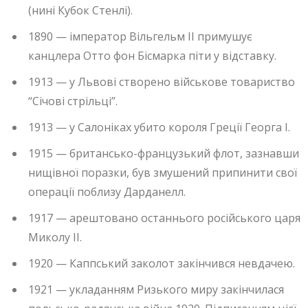
(нині Кубок Стенлі).
1890 — імператор Вільгельм II примушує
канцлера Отто фон Бісмарка піти у відставку.
1913 — у Львові створено військове товариство
“Січові стрільці”.
1913 — у Салоніках убито короля Греції Георга I.
1915 — британсько-французький флот, зазнавши
нищівної поразки, був змушений припинити свої
операції поблизу Дарданелл.
1917 — арештовано останнього російського царя
Миколу II.
1920 — Каппський заколот закінчився невдачею.
1921 — укладанням Ризького миру закінчилася