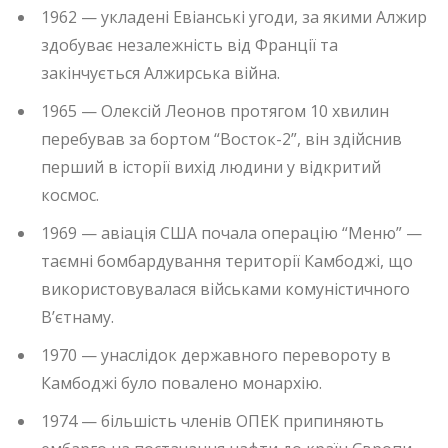
1962 — укладені Евіанські угоди, за якими Алжир
здобуває незалежність від Франції та
закінчується Алжирська війна.
1965 — Олексій Леонов протягом 10 хвилин
перебував за бортом “Восток-2”, він здійснив
перший в історії вихід людини у відкритий
космос.
1969 — авіація США почала операцію “Меню” —
таємні бомбардування території Камбоджі, що
використовувалася військами комуністичного
Вʼєтнаму.
1970 — унаслідок державного перевороту в
Камбоджі було повалено монархію.
1974 — більшість членів ОПЕК припиняють