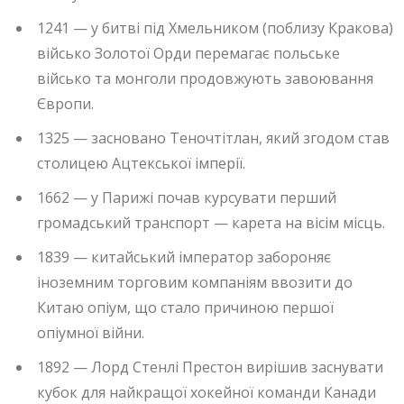
1241 — у битві під Хмельником (поблизу Кракова)
військо Золотої Орди перемагає польське
військо та монголи продовжують завоювання
Європи.
1325 — засновано Теночтітлан, який згодом став
столицею Ацтекської імперії.
1662 — у Парижі почав курсувати перший
громадський транспорт — карета на вісім місць.
1839 — китайський імператор забороняє
іноземним торговим компаніям ввозити до
Китаю опіум, що стало причиною першої
опіумної війни.
1892 — Лорд Стенлі Престон вирішив заснувати
кубок для найкращої хокейної команди Канади