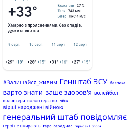
+33°
Вологість
27 %
Тиск
743 мм
Вітер
ПнС 4 м/с
хмарно з проясненнями, без опадів,
дуже спекотно
9 серп.
10 серп.
11 серп.
12 серп.
+29°
+18°
+28°
+15°
+31°
+16°
+27°
+15°
Генштаб ЗСУ
#Залишайся_живим
безпека
варто знати
ваше здоров'я
волейбол
волонтерство
волонтери
війна
вірші народжені війною
генеральний штаб повідомляє
герої не вмирають
герої серед нас
гирьовий спорт