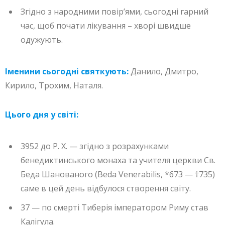
Згідно з народними повір’ями, сьогодні гарний
час, щоб почати лікування – хворі швидше
одужують.
Іменини сьогодні святкують:
Данило, Дмитро,
Кирило, Трохим, Наталя.
Цього дня у світі:
3952 до Р. Х. — згідно з розрахунками
бенедиктинського монаха та учителя церкви Св.
Беда Шанованого (Beda Venerabilis, *673 — †735)
саме в цей день відбулося створення світу.
37 — по смерті Тиберія імператором Риму став
Калігула.