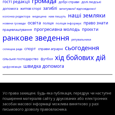
громада
гості редакції
добрі справи
долі людські
загиблі
допомога
життєві історії
запитували? відповідаємо!
наші земляки
колонка редактора
нам пишуть
медицина
освіта
право знати
поліція
поліція інформує
новини громади
прогресивна молодь
проєкти
працевлаштування
ранкове зведення
рятувальники
сьогодення
спорт
справи аграрні
селищна рада
хід бойових дій
сільське господарство
футбол
швидка допомога
цифровізація
Усі права захищені. Будь-яка публiкацiя, передрук чи наступне
поширення матеріалів сайту у друкованих або електронних
засобах масової інформації можлива винятково у разі
письмового дозволу правовласника.