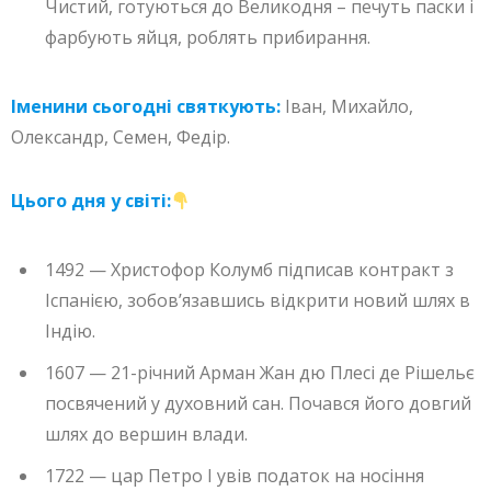
Чистий, готуються до Великодня – печуть паски і
фарбують яйця, роблять прибирання.
Іменини сьогодні святкують:
Іван, Михайло,
Олександр, Семен, Федір.
Цього дня у світі:
1492 — Христофор Колумб підписав контракт з
Іспанією, зобов’язавшись відкрити новий шлях в
Індію.
1607 — 21-річний Арман Жан дю Плесі де Рішельє
посвячений у духовний сан. Почався його довгий
шлях до вершин влади.
1722 — цар Петро I увів податок на носіння