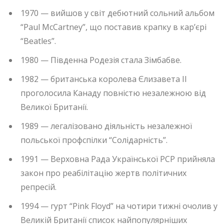
1970 — вийшов у світ дебютний сольний альбом
“Paul McCartney”, що поставив крапку в кар’єрі
“Beatles”.
1980 — Південна Родезія стала Зімбабве.
1982 — британська королева Єлизавета II
проголосила Канаду повністю незалежною від
Великої Британії.
1989 — легалізовано діяльність незалежної
польської профспілки “Солідарність”.
1991 — Верховна Рада Української РСР прийняла
закон про реабілітацію жертв політичних
репресій.
1994 — гурт “Pink Floyd” на чотири тижні очолив у
Великій Британії список найпопулярніших