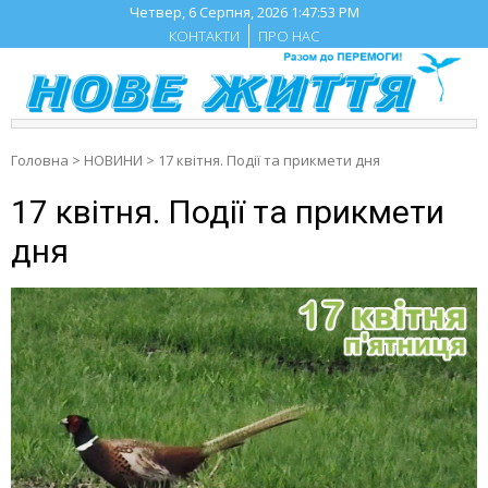
Skip
Четвер, 6 Серпня, 2026
1:47:54 PM
to
КОНТАКТИ
ПРО НАС
content
Головна
>
НОВИНИ
>
17 квітня. Події та прикмети дня
17 квітня. Події та прикмети
дня