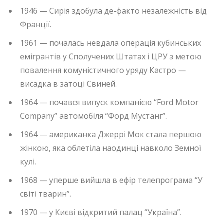
1946 — Сирія здобула де-факто незалежність від
Франції.
1961 — почалась невдала операція кубинських
емігрантів у Сполучених Штатах і ЦРУ з метою
повалення комуністичного уряду Кастро —
висадка в затоці Свиней.
1964 — почався випуск компанією “Ford Motor
Company” автомобіля “Форд Мустанг”.
1964 — американка Джеррі Мок стала першою
жінкою, яка облетіла наодинці навколо Земної
кулі.
1968 — уперше вийшла в ефір телепрограма “У
світі тварин”.
1970 — у Києві відкритий палац “Україна”.