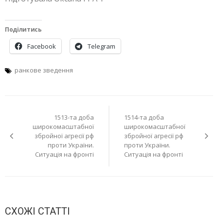
Поділитись
Facebook
Telegram
ранкове зведення
Навігація
1513-та доба
1514-та доба
записів
широкомасштабної
широкомасштабної
збройної агресії рф
збройної агресії рф
проти України.
проти України.
Ситуація на фронті
Ситуація на фронті
СХОЖІ СТАТТІ