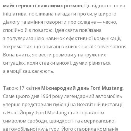
майстерності важливих розмов
. Це відносно нова
ініціатива, покликана нагадати про силу щирого
діалогу та вміння говорити про складне — чесно,
спокійно й з повагою. Ідея свята пов’язана
з популяризацією навичок ефективної комунікації,
зокрема тих, що описані в книзі Crucial Conversations.
Вона вчить, як вести розмови у напружених
ситуаціях, коли ставки високі, думки різняться,
а емоції зашкалюють.
Також 17 квітня
Міжнародний день Ford Mustang
.
Саме цього дня 1964 року легендарний автомобіль
уперше представили публіці на Всесвітній виставці
в Нью-Йорку. Ford Mustang став справжнім
символом свободи, швидкості та американської
автомобільної культури. Його створила компанія