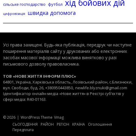
хід бойових дій
сільське господарство
футбол
швидка допомога
цифровізація
Усі права захищені. Будь-яка публiкацiя, передрук чи наступне
поширення матеріалів сайту у друкованих або електронних
засобах масової інформації можлива винятково у разі
письмового дозволу правовласника.
ТОВ «НОВЕ ЖИТТЯ ІНФОРМ ПЛЮС»
64801, Україна, Харківська область, Лозівський район, с.Близнюки,
вул. Свободи, буд. 26, +380950443850,
newlife.blyznuki@gmail.com
Ідентифікатор онлайн-медіа «Нове життя» в Реєстрі суб’єктів у
сфері медіа: R40-01163.
© 2026
|
WordPress Theme
Vmag
СЬОГОДЕННЯ
РАЙОН
РЕГІОН
КРАЇНА
Оголошення
Передплата