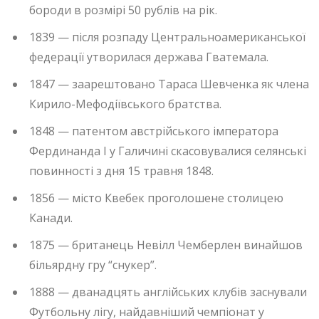
бороди в розмірі 50 рублів на рік.
1839 — після розпаду Центральноамериканської
федерації утворилася держава Гватемала.
1847 — заарештовано Тараса Шевченка як члена
Кирило-Мефодіївського братства.
1848 — патентом австрійського імператора
Фердинанда I у Галичині скасовувалися селянські
повинності з дня 15 травня 1848.
1856 — місто Квебек проголошене столицею
Канади.
1875 — британець Невілл Чемберлен винайшов
більярдну гру “снукер”.
1888 — дванадцять англійських клубів заснували
Футбольну лігу, найдавніший чемпіонат у