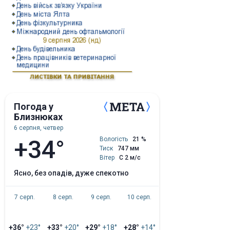
Погода у
Близнюках
6 серпня, четвер
+34°
Вологість
21 %
Тиск
747 мм
Вітер
С 2 м/с
ясно, без опадів, дуже спекотно
7 серп.
8 серп.
9 серп.
10 серп.
+36°
+23°
+33°
+20°
+29°
+18°
+28°
+14°