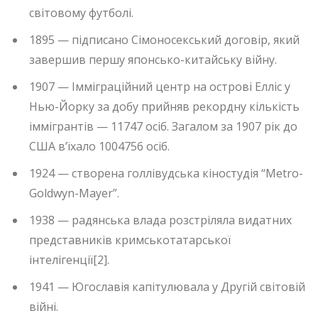
світовому футболі.
1895 — підписано Сімоносекський договір, який
завершив першу японсько-китайську війну.
1907 — Імміграційний центр на острові Елліс у
Нью-Йорку за добу прийняв рекордну кількість
іммігрантів — 11747 осіб. Загалом за 1907 рік до
США в’їхало 1004756 осіб.
1924 — створена голлівудська кіностудія “Metro-
Goldwyn-Mayer”.
1938 — радянська влада розстріляла видатних
представників кримськотатарської
інтелігенції[2].
1941 — Югославія капітулювала у Другій світовій
війні.