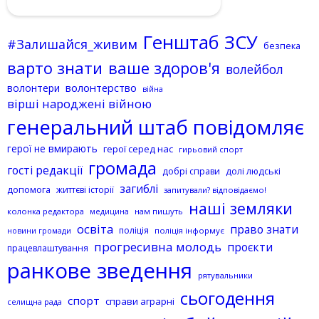
Генштаб ЗСУ
#Залишайся_живим
безпека
варто знати
ваше здоров'я
волейбол
волонтерство
волонтери
війна
вірші народжені війною
генеральний штаб повідомляє
герої не вмирають
герої серед нас
гирьовий спорт
громада
гості редакції
добрі справи
долі людські
загиблі
допомога
життєві історії
запитували? відповідаємо!
наші земляки
колонка редактора
нам пишуть
медицина
освіта
право знати
поліція
поліція інформує
новини громади
прогресивна молодь
проєкти
працевлаштування
ранкове зведення
рятувальники
сьогодення
спорт
справи аграрні
селищна рада