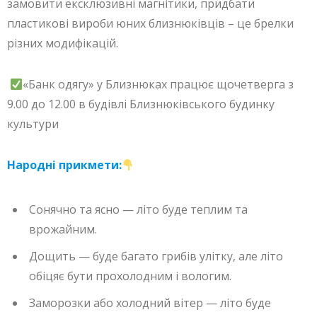
замовити ексклюзивні магнітики, придбати
пластикові вироби юних близнюківців – це брелки
різних модифікацій.
«Банк одягу» у Близнюках працює щочетверга з
9.00 до 12.00 в будівлі Близнюківського будинку
культури
Народні прикмети:
Сонячно та ясно — літо буде теплим та
врожайним.
Дощить — буде багато грибів улітку, але літо
обіцяє бути прохолодним і вологим.
Заморозки або холодний вітер — літо буде