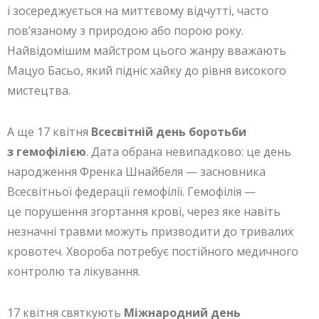
і зосереджується на миттєвому відчутті, часто
пов’язаному з природою або порою року.
Найвідомішим майстром цього жанру вважають
Мацуо Басьо, який підніс хайку до рівня високого
мистецтва.
А ще 17 квітня
Всесвітній день боротьби
з гемофілією
. Дата обрана невипадково: це день
народження Френка Шнайбеля — засновника
Всесвітньої федерації гемофілії. Гемофілія —
це порушення згортання крові, через яке навіть
незначні травми можуть призводити до тривалих
кровотеч. Хвороба потребує постійного медичного
контролю та лікування.
17 квітня святкують
Міжнародний день