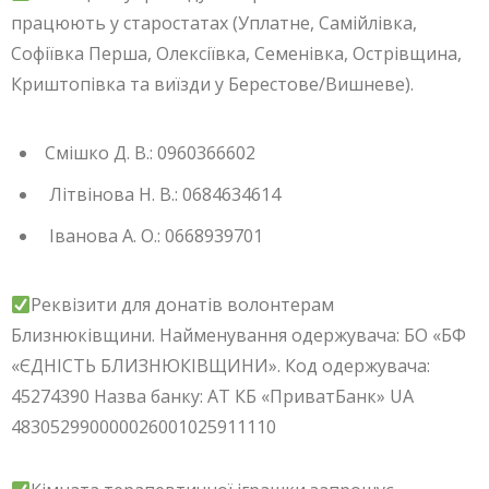
працюють у старостатах (Уплатне, Самійлівка,
Софіївка Перша, Олексіївка, Семенівка, Острівщина,
Криштопівка та виїзди у Берестове/Вишневе).
Смішко Д. В.: 0960366602
Літвінова Н. В.: 0684634614
Іванова А. О.: 0668939701
Реквізити для донатів волонтерам
Близнюківщини. Найменування одержувача: БО «БФ
«ЄДНІСТЬ БЛИЗНЮКІВЩИНИ». Код одержувача:
45274390 Назва банку: АТ КБ «ПриватБанк» UA
483052990000026001025911110