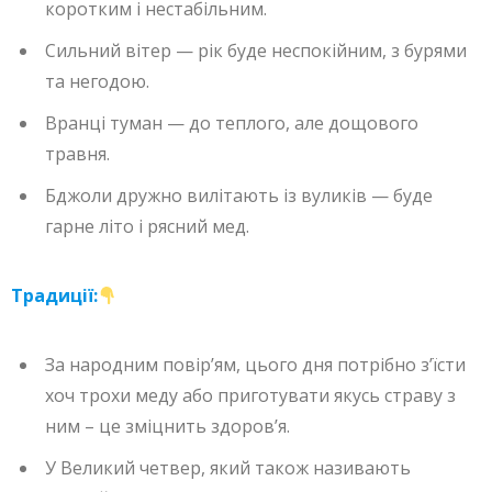
коротким і нестабільним.
Сильний вітер — рік буде неспокійним, з бурями
та негодою.
Вранці туман — до теплого, але дощового
травня.
Бджоли дружно вилітають із вуликів — буде
гарне літо і рясний мед.
Традиції:
За народним повір’ям, цього дня потрібно з’їсти
хоч трохи меду або приготувати якусь страву з
ним – це зміцнить здоров’я.
У Великий четвер, який також називають