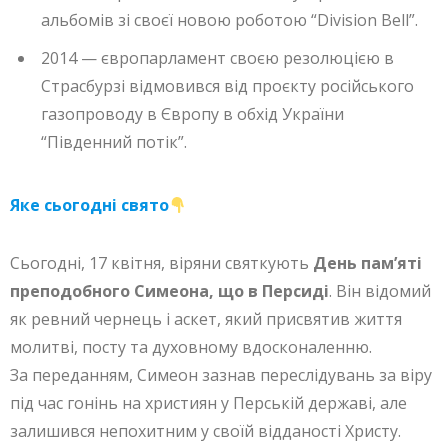
альбомів зі своєї новою роботою “Division Bell”.
2014 — європарламент своєю резолюцією в
Страсбурзі відмовився від проєкту російського
газопроводу в Європу в обхід України
“Південний потік”.
Яке сьогодні свято
Сьогодні, 17 квітня, віряни святкують
День пам’яті
преподобного Симеона, що в Персиді
. Він відомий
як ревний чернець і аскет, який присвятив життя
молитві, посту та духовному вдосконаленню.
За переданням, Симеон зазнав переслідувань за віру
під час гонінь на християн у Перській державі, але
залишився непохитним у своїй відданості Христу.