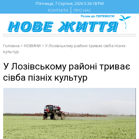
Skip
П’ятниця, 7 Серпня, 2026
5:36:19 PM
to
КОНТАКТИ
ПРО НАС
content
Головна
>
НОВИНИ
>
У Лозівському районі триває сівба пізніх
культур
У Лозівському районі триває
сівба пізніх культур