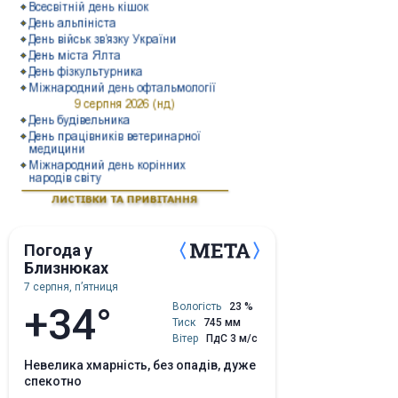
Погода у
Близнюках
7 серпня, пʼятниця
+34°
Вологість
23 %
Тиск
745 мм
Вітер
ПдС 3 м/с
невелика хмарність, без опадів, дуже
спекотно