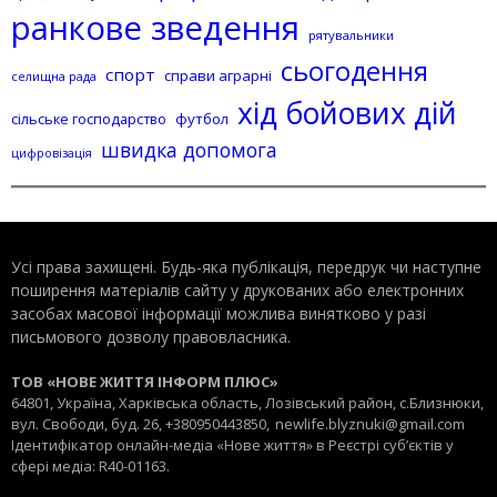
ранкове зведення
рятувальники
сьогодення
спорт
справи аграрні
селищна рада
хід бойових дій
сільське господарство
футбол
швидка допомога
цифровізація
Усі права захищені. Будь-яка публiкацiя, передрук чи наступне
поширення матеріалів сайту у друкованих або електронних
засобах масової інформації можлива винятково у разі
письмового дозволу правовласника.
ТОВ «НОВЕ ЖИТТЯ ІНФОРМ ПЛЮС»
64801, Україна, Харківська область, Лозівський район, с.Близнюки,
вул. Свободи, буд. 26, +380950443850,
newlife.blyznuki@gmail.com
Ідентифікатор онлайн-медіа «Нове життя» в Реєстрі суб’єктів у
сфері медіа: R40-01163.