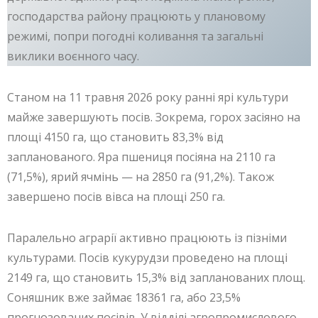
господарства району працюють у плановому
режимі, попри погодні коливання та загальні
виклики воєнного часу.
Станом на 11 травня 2026 року ранні ярі культури
майже завершують посів. Зокрема, горох засіяно на
площі 4150 га, що становить 83,3% від
запланованого. Яра пшениця посіяна на 2110 га
(71,5%), ярий ячмінь — на 2850 га (91,2%). Також
завершено посів вівса на площі 250 га.
Паралельно аграрії активно працюють із пізніми
культурами. Посів кукурудзи проведено на площі
2149 га, що становить 15,3% від запланованих площ.
Соняшник вже займає 18361 га, або 23,5%
прогнозованих посівів. У відділі агропромислового