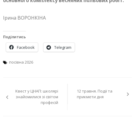
основного комплексу весняних польових робіт.
Ірина ВОРОНКІНА
Поділитись
Facebook
Telegram
посівна 2026
Навігація
Квест у ЦНАП: школярі
12 травня. Події та
записів
знайомилися зі світом
прикмети дня
професій