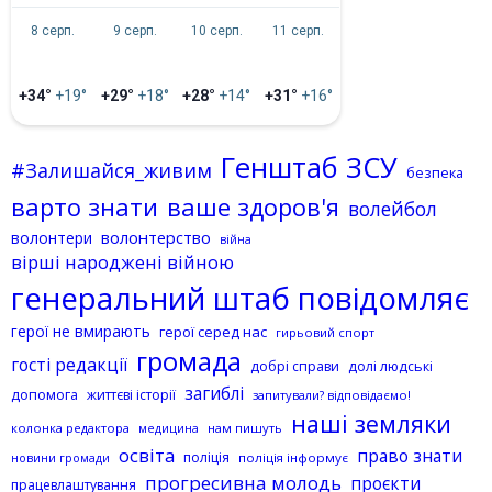
8 серп.
9 серп.
10 серп.
11 серп.
+34°
+19°
+29°
+18°
+28°
+14°
+31°
+16°
Генштаб ЗСУ
#Залишайся_живим
безпека
варто знати
ваше здоров'я
волейбол
волонтерство
волонтери
війна
вірші народжені війною
генеральний штаб повідомляє
герої не вмирають
герої серед нас
гирьовий спорт
громада
гості редакції
добрі справи
долі людські
загиблі
допомога
життєві історії
запитували? відповідаємо!
наші земляки
колонка редактора
нам пишуть
медицина
освіта
право знати
поліція
поліція інформує
новини громади
прогресивна молодь
проєкти
працевлаштування