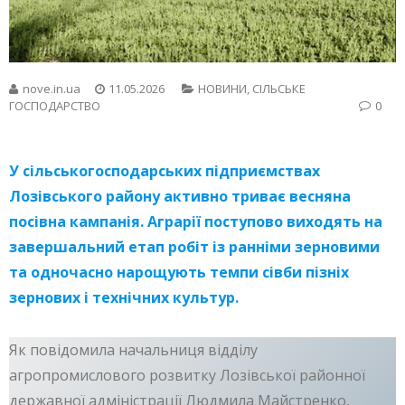
nove.in.ua
11.05.2026
НОВИНИ
,
СІЛЬСЬКЕ
ГОСПОДАРСТВО
0
У сільськогосподарських підприємствах
Лозівського району активно триває весняна
посівна кампанія. Аграрії поступово виходять на
завершальний етап робіт із ранніми зерновими
та одночасно нарощують темпи сівби пізніх
зернових і технічних культур.
Як повідомила начальниця відділу
агропромислового розвитку Лозівської районної
державної адміністрації Людмила Майстренко,