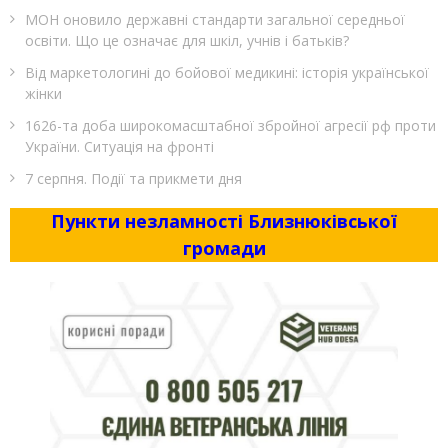
МОН оновило державні стандарти загальної середньої
освіти. Що це означає для шкіл, учнів і батьків?
Від маркетологині до бойової медикині: історія української
жінки
1626-та доба широкомасштабної збройної агресії рф проти
України. Ситуація на фронті
7 серпня. Події та прикмети дня
Пункти незламності Близнюківської
громади