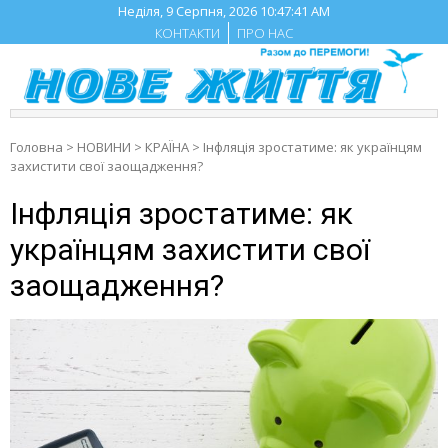
Skip
Неділя, 9 Серпня, 2026
10:47:42 AM
to
КОНТАКТИ
ПРО НАС
content
Головна
>
НОВИНИ
>
КРАЇНА
>
Інфляція зростатиме: як українцям
захистити свої заощадження?
Інфляція зростатиме: як
українцям захистити свої
заощадження?