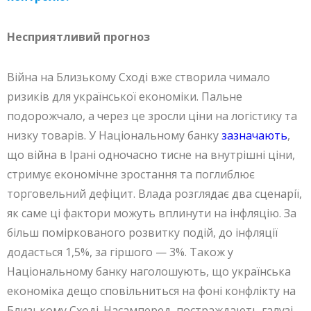
Несприятливий прогноз
Війна на Близькому Сході вже створила чимало
ризиків для української економіки. Пальне
подорожчало, а через це зросли ціни на логістику та
низку товарів. У Національному банку
зазначають
,
що війна в Ірані одночасно тисне на внутрішні ціни,
стримує економічне зростання та поглиблює
торговельний дефіцит. Влада розглядає два сценарії,
як саме ці фактори можуть вплинути на інфляцію. За
більш поміркованого розвитку подій, до інфляції
додасться 1,5%, за гіршого — 3%. Також у
Національному банку наголошують, що українська
економіка дещо сповільниться на фоні конфлікту на
Близькому Сході. Насамперед, постраждають галузі,