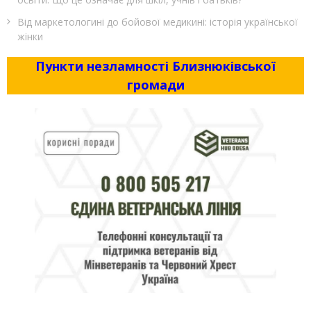
Від маркетологині до бойової медикині: історія української
жінки
Пункти незламності Близнюківської
громади