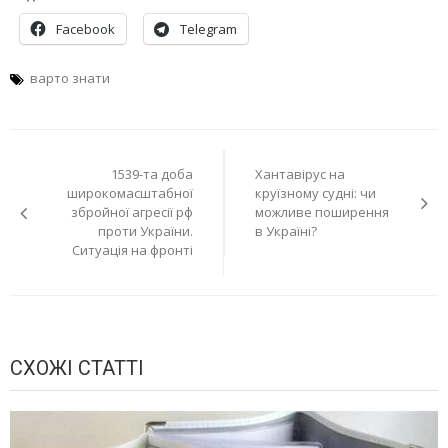
Facebook
Telegram
варто знати
Навігація
1539-та доба
Хантавірус на
записів
широкомасштабної
круїзному судні: чи
збройної агресії рф
можливе поширення
проти України.
в Україні?
Ситуація на фронті
СХОЖІ СТАТТІ