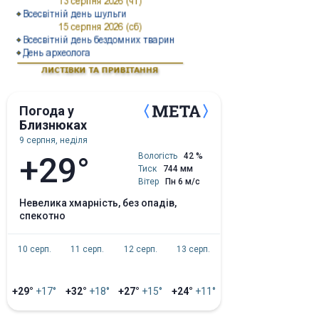
Погода у
Близнюках
9 серпня, неділя
+29°
Вологість
42 %
Тиск
744 мм
Вітер
Пн 6 м/с
невелика хмарність, без опадів,
спекотно
10 серп.
11 серп.
12 серп.
13 серп.
+29°
+17°
+32°
+18°
+27°
+15°
+24°
+11°