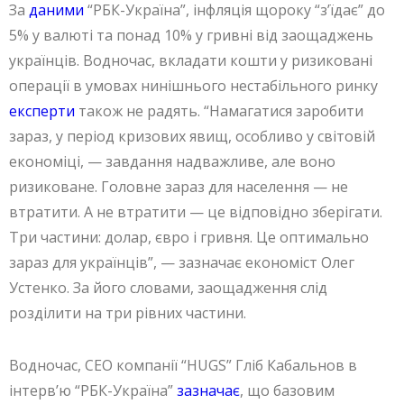
За
даними
“РБК-Україна”, інфляція щороку “зʼїдає” до
5% у валюті та понад 10% у гривні від заощаджень
українців. Водночас, вкладати кошти у ризиковані
операції в умовах нинішнього нестабільного ринку
експерти
також не радять. “Намагатися заробити
зараз, у період кризових явищ, особливо у світовій
економіці, — завдання надважливе, але воно
ризиковане. Головне зараз для населення — не
втратити. А не втратити — це відповідно зберігати.
Три частини: долар, євро і гривня. Це оптимально
зараз для українців”, — зазначає економіст Олег
Устенко. За його словами, заощадження слід
розділити на три рівних частини.
Водночас, CEO компанії “HUGS” Гліб Кабальнов в
інтервʼю “РБК-Україна”
зазначає
, що базовим