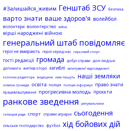
Генштаб ЗСУ
#Залишайся_живим
безпека
варто знати
ваше здоров'я
волейбол
волонтерство
волонтери
війна
вірші народжені війною
генеральний штаб повідомляє
герої не вмирають
герої серед нас
гирьовий спорт
громада
гості редакції
добрі справи
долі людські
загиблі
допомога
життєві історії
запитували? відповідаємо!
наші земляки
колонка редактора
нам пишуть
медицина
освіта
право знати
поліція
поліція інформує
новини громади
прогресивна молодь
проєкти
працевлаштування
ранкове зведення
рятувальники
сьогодення
спорт
справи аграрні
селищна рада
хід бойових дій
сільське господарство
футбол