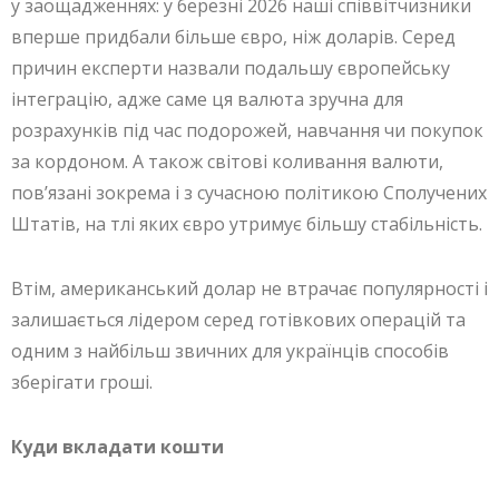
у заощадженнях: у березні 2026 наші співвітчизники
вперше придбали більше євро, ніж доларів. Серед
причин експерти назвали подальшу європейську
інтеграцію, адже саме ця валюта зручна для
розрахунків під час подорожей, навчання чи покупок
за кордоном. А також світові коливання валюти,
повʼязані зокрема і з сучасною політикою Сполучених
Штатів, на тлі яких євро утримує більшу стабільність.
Втім, американський долар не втрачає популярності і
залишається лідером серед готівкових операцій та
одним з найбільш звичних для українців способів
зберігати гроші.
Куди вкладати кошти