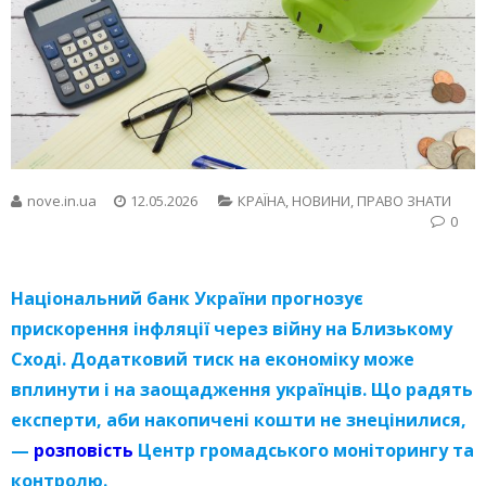
nove.in.ua
12.05.2026
КРАЇНА
,
НОВИНИ
,
ПРАВО ЗНАТИ
0
Національний банк України прогнозує
прискорення інфляції через війну на Близькому
Сході. Додатковий тиск на економіку може
вплинути і на заощадження українців. Що радять
експерти, аби накопичені кошти не знецінилися,
—
розповість
Центр громадського моніторингу та
контролю.