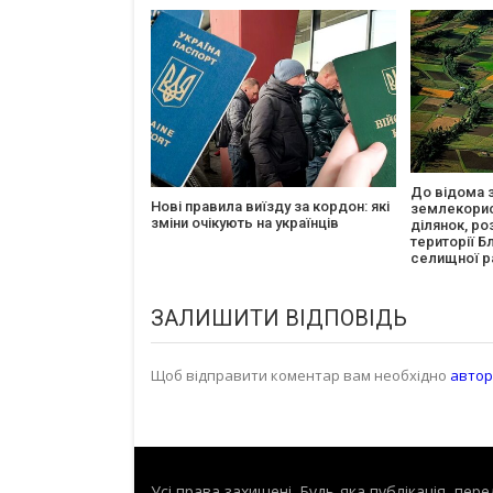
До відома 
Нові правила виїзду за кордон: які
землекорис
зміни очікують на українців
ділянок, ро
території Б
селищної р
ЗАЛИШИТИ ВІДПОВІДЬ
Щоб відправити коментар вам необхідно
автор
Усі права захищені. Будь-яка публiкацiя, пе