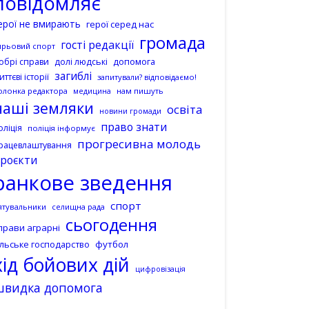
повідомляє
ерої не вмирають
герої серед нас
громада
гості редакції
ирьовий спорт
допомога
обрі справи
долі людські
загиблі
иттєві історії
запитували? відповідаємо!
олонка редактора
нам пишуть
медицина
наші земляки
освіта
новини громади
право знати
оліція
поліція інформує
прогресивна молодь
рацевлаштування
роєкти
ранкове зведення
спорт
ятувальники
селищна рада
сьогодення
прави аграрні
ільське господарство
футбол
хід бойових дій
цифровізація
швидка допомога