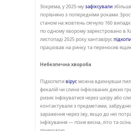
Зокрема, у 2025-му
зафіксували
збільше
порівняно з попередніми роками. Зрос
станом на жовтень сягнуло 160 випад
по одному хворому зареєстровано в Хар
листопаді 2025 року хантавірус
підхоп
працював на ринку та переносив ящик
Небезпечна хвороба
Підхопити
вірус
можна вдихнувши пил та
фекалій чи слини інфікованих диких гр
ризик інфікуватися через шкіру або сл
контактували з предметами, забрудне
зараження через їжу, якщо до неї потр
інфікування — пізня весна, літо та ос
природою.