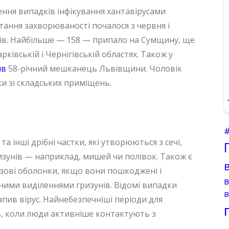
ння випадків інфікування хантавірусами
тання захворюваності почалося з червня і
ків. Найбільше — 158 — припало на Сумщину, ще
ківській і Чернігівській областях. Також у
ив
58-річний мешканець Львівщини. Чоловік
и зі складських приміщень.
 інші дрібні частки, які утворюються з сечі,
изунів — наприклад, мишей чи полівок. Також є
изові оболонки, якщо вони пошкоджені і
ними виділеннями гризунів. Відомі випадки
в
апив вірус. Найнебезпечніші періоди для
інь, коли люди активніше контактують з