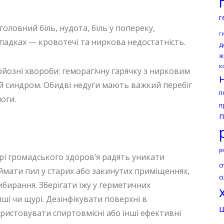
г
оловний біль, нудота, біль у попереку,
г
падках — кровотечі та ниркова недостатність.
д
ж
к
рйозні хвороби: геморагічну гарячку з нирковим
й синдром. Обидві недуги мають важкий перебіг
п
оги.
п
п
р
трі громадського здоров’я радять уникати
с
іймати пил у старих або закинутих приміщеннях,
с
ибирання. Зберігати їжу у герметичних
ші чи щурі. Дезінфікувати поверхні в
ористовувати спиртовмісні або інші ефективні