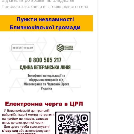
Від квестів до архівів: як Владислав
Пономар закохався в історію рідного села
Пункти незламності
Близнюківської громади