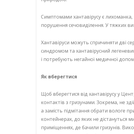
Симптомами хантавірусу є лихоманка, г
порушення сечовиділення. У тяжких ви
Хантавіруси можуть спричиняти дві се
синдромом та хантавірусний легеневи
і потребують негайної медичної допом
Як вберегтися
Щоб вберегтися від хантавірусу у Цен
контактів з гризунами. Зокрема, не зд
а замість підмітання обрати вологе пр
контейнерах, до яких не дістануться ми
приміщеннях, де бачили гризунів. Вик