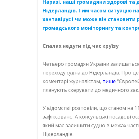
Наразі, наші громадяни здорові та
Нідерландів. Тим часом ситуацію н
хантавірус і чи може він становити
громадського моніторингу та контр
Спалах недуги під час круїзу
Четверо громадян України залишаться 
переходу судна до Нідерландів. Про ц
коментарі журналістам,
пише
“Європейс
планують скерувати до медичного зак
У відомстві розповіли, що станом на 1
зафіксовано. А консульські посадові о
який має залишити судно в межах част
Нідерландів.