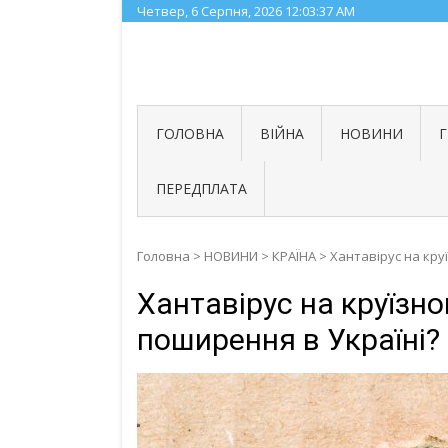
Skip
Четвер, 6 Серпня, 2026
12:03:38 AM
to
content
ГОЛОВНА
ВІЙНА
НОВИНИ
ПЕРЕДПЛАТА
Головна
>
НОВИНИ
>
КРАЇНА
>
Хантавірус на кру
Хантавірус на круїзно
поширення в Україні?