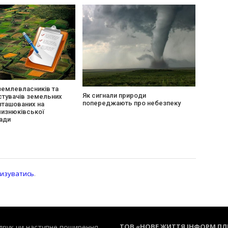
землевласників та
Як сигнали природи
тувачів земельних
попереджають про небезпеку
зташованих на
лизнюківської
ади
изуватись
.
ТОВ «НОВЕ ЖИТТЯ ІНФОРМ П
редрук чи наступне поширення