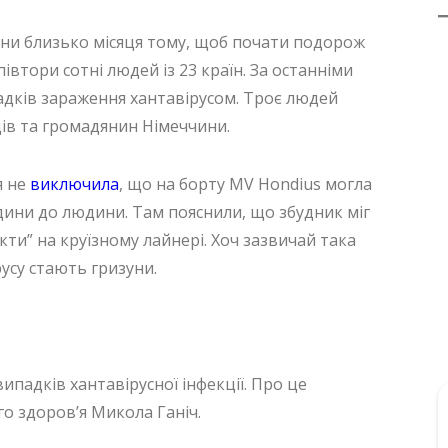
ини близько місяця тому, щоб почати подорож
івтори сотні людей із 23 країн. За останніми
адків зараження хантавірусом. Троє людей
ів та громадянин Німеччини.
я не
виключила
, що на борту MV Hondius могла
юдини до людини. Там пояснили, що збудник міг
ти” на круїзному лайнері. Хоч зазвичай така
усу стають гризуни.
ипадків хантавірусної інфекції. Про це
о здоров’я Микола Ганіч.