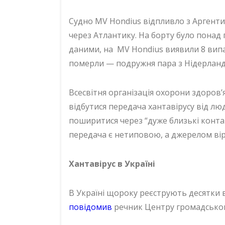
Судно MV Hondius відпливло з Аргент
через Атлантику. На борту було понад п
даними, на MV Hondius виявили 8 вип
померли — подружня пара з Нідерланд
Всесвітня організація охорони здоров’
відбутися передача хантавірусу від л
поширитися через “дуже близькі контак
передача є нетиповою, а джерелом вір
Хантавірус в Україні
В Україні щороку реєструють десятки в
повідомив
речник Центру громадськог