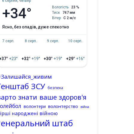
6 серпня, четвер
+34°
Вологість
23 %
Тиск
747 мм
Вітер
С 2 м/с
ясно, без опадів, дуже спекотно
7 серп.
8 серп.
9 серп.
10 серп.
+37°
+23°
+32°
+19°
+30°
+19°
+29°
+16°
#Залишайся_живим
Генштаб ЗСУ
безпека
варто знати
ваше здоров'я
волейбол
волонтерство
волонтери
війна
ірші народжені війною
генеральний штаб