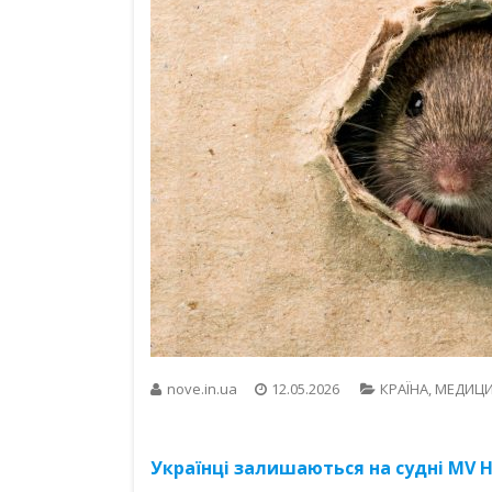
nove.in.ua
12.05.2026
КРАЇНА
,
МЕДИЦ
Українці залишаються на судні MV H