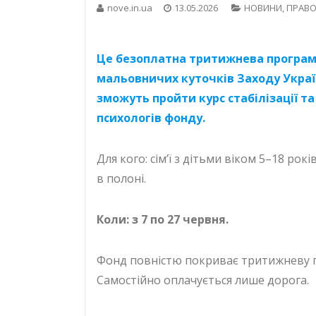
nove.in.ua
13.05.2026
НОВИНИ
,
ПРАВО
Це безоплатна тритижнева програма 
мальовничих куточків Заходу Україн
зможуть пройти курс стабілізації т
психологів фонду.
Для кого: сім’ї з дітьми віком 5–18 рокі
в полоні.
Коли: з 7 по 27 червня.
Фонд повністю покриває тритижневу п
Самостійно оплачується лише дорога.