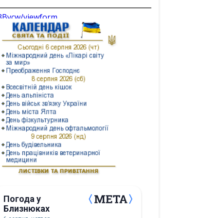
3Bycw/viewform
Погода у
Близнюках