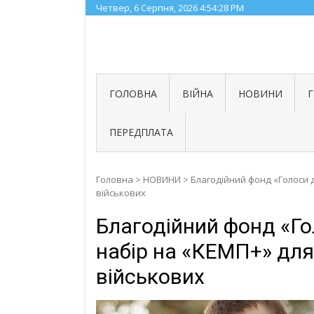
Skip
Четвер, 6 Серпня, 2026
4:54:29 PM
to
content
ГОЛОВНА
ВІЙНА
НОВИНИ
ПЕРЕДПЛАТА
Головна
>
НОВИНИ
>
Благодійний фонд «Голоси 
військових
Благодійний фонд «Го
набір на «КЕМП+» дл
військових