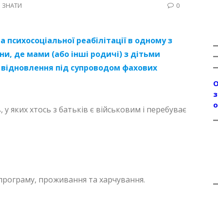
 ЗНАТИ
0
психосоціальної реабілітації в одному з
и, де мами (або інші родичі) з дітьми
а відновлення під супроводом фахових
О
з
о
в, у яких хтось з батьків є військовим і перебуває
рограму, проживання та харчування.