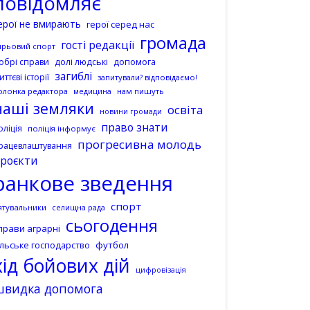
повідомляє
ерої не вмирають
герої серед нас
громада
гості редакції
ирьовий спорт
допомога
обрі справи
долі людські
загиблі
иттєві історії
запитували? відповідаємо!
олонка редактора
нам пишуть
медицина
наші земляки
освіта
новини громади
право знати
оліція
поліція інформує
прогресивна молодь
рацевлаштування
роєкти
ранкове зведення
спорт
ятувальники
селищна рада
сьогодення
прави аграрні
ільське господарство
футбол
хід бойових дій
цифровізація
швидка допомога