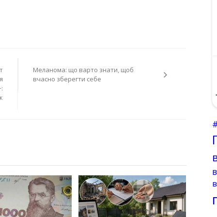
т
Меланома: що варто знати, щоб
я
вчасно зберегти себе
:
к
в