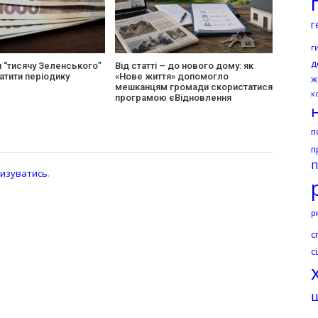
г
г
д
и “тисячу Зеленського”
Від статті – до нового дому: як
атити періодику
«Нове життя» допомогло
ж
мешканцям громади скористатися
к
програмою єВідновлення
п
п
п
изуватись
.
р
с
с