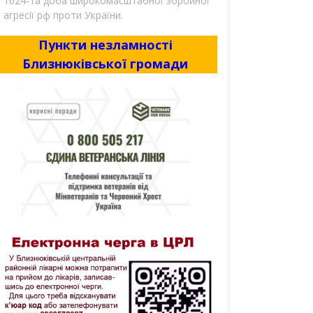
1624-та доба широкомасштабної збройної
агресії рф проти України.
Пункти незламності
Близнюківської громади