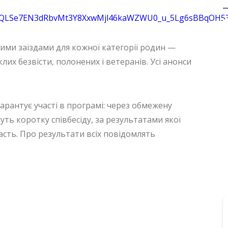
FAIpQLSe7EN3dRbvMt3Y8XxwMjl46kaWZWU0_u_5Lg6sBBqOH5
ми заїздами для кожної категорії родин —
клих безвісти, полонених і ветеранів. Усі анонси
арантує участі в програмі: через обмежену
ть коротку співбесіду, за результатами якої
асть. Про результати всіх повідомлять