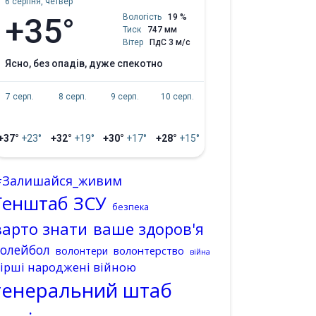
6 серпня, четвер
+35°
Вологість
19 %
Тиск
747 мм
Вітер
ПдС 3 м/с
ясно, без опадів, дуже спекотно
7 серп.
8 серп.
9 серп.
10 серп.
+37°
+23°
+32°
+19°
+30°
+17°
+28°
+15°
#Залишайся_живим
Генштаб ЗСУ
безпека
варто знати
ваше здоров'я
волейбол
волонтерство
волонтери
війна
ірші народжені війною
генеральний штаб