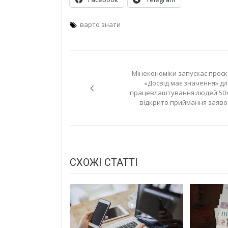
варто знати
Навігація
Мінекономіки запускає проєк
записів
«Досвід має значення» дл
працевлаштування людей 50+
відкрито приймання заяво
СХОЖІ СТАТТІ