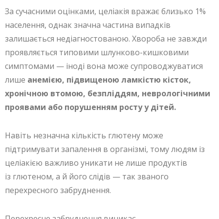
За сучасними оцінками, целіакія вражає близько 1%
населення, однак значна частина випадків
залишається недіагностованою. Хвороба не завжди
проявляється типовими шлунково-кишковими
симптомами — іноді вона може супроводжуватися
лише
анемією, підвищеною ламкістю кісток,
хронічною втомою, безпліддям, неврологічними
проявами або порушенням росту у дітей.
Навіть незначна кількість глютену може
підтримувати запалення в організмі, тому людям із
целіакією важливо уникати не лише продуктів
із глютеном, а й його слідів — так званого
перехресного забруднення.
Перехресне забруднення виникає,