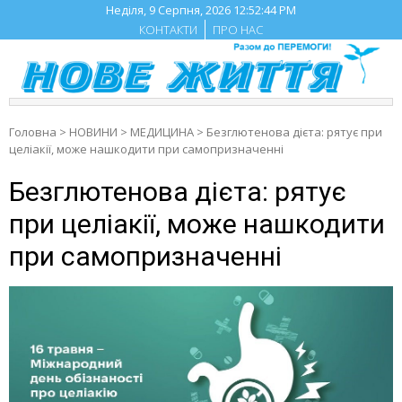
Skip
Неділя, 9 Серпня, 2026
12:52:45 PM
to
КОНТАКТИ
ПРО НАС
content
Головна
>
НОВИНИ
>
МЕДИЦИНА
>
Безглютенова дієта: рятує при
целіакії, може нашкодити при самопризначенні
Безглютенова дієта: рятує
при целіакії, може нашкодити
при самопризначенні