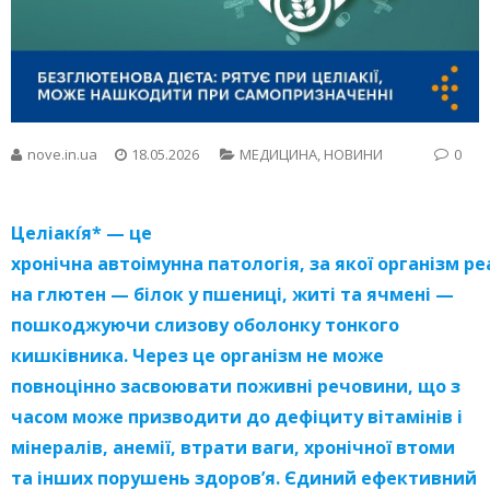
nove.in.ua
18.05.2026
МЕДИЦИНА
,
НОВИНИ
0
Целіакі́я* — це
хронічна автоімунна патологія, за якої організм ре
на глютен — білок у пшениці, житі та ячмені —
пошкоджуючи слизову оболонку тонкого
кишківника. Через це організм не може
повноцінно засвоювати поживні речовини, що з
часом може призводити до дефіциту вітамінів і
мінералів, анемії, втрати ваги, хронічної втоми
та інших порушень здоров’я. Єдиний ефективний