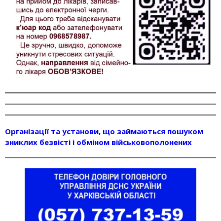
Організації та установи, що займаються пошуком
зниклих безвісті і обміном військовополонених