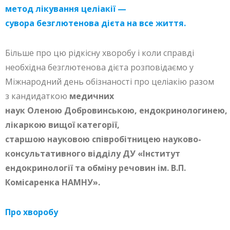
метод лікування целіакії —
сувора безглютенова дієта на все життя.
Більше про цю рідкісну хворобу і коли справді
необхідна безглютенова дієта розповідаємо у
Міжнародний день обізнаності про целіакію разом
з кандидаткою
медичних
наук Оленою Добровинською, ендокринологинею, 
лікаркою вищої категорії,
старшою науковою співробітницею науково-
консультативного відділу ДУ «Інститут
ендокринології та обміну речовин ім. В.П.
Комісаренка НАМНУ».
Про хворобу