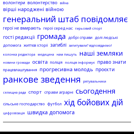
волонтерство
волонтери
війна
вірші народжені війною
генеральний штаб повідомляє
герої не вмирають
герої серед нас
гирьовий спорт
громада
гості редакції
добрі справи
долі людські
загиблі
допомога
життєві історії
запитували? відповідаємо!
наші земляки
колонка редактора
нам пишуть
медицина
освіта
право знати
поліція
поліція інформує
новини громади
прогресивна молодь
проєкти
працевлаштування
ранкове зведення
рятувальники
сьогодення
спорт
справи аграрні
селищна рада
хід бойових дій
сільське господарство
футбол
швидка допомога
цифровізація