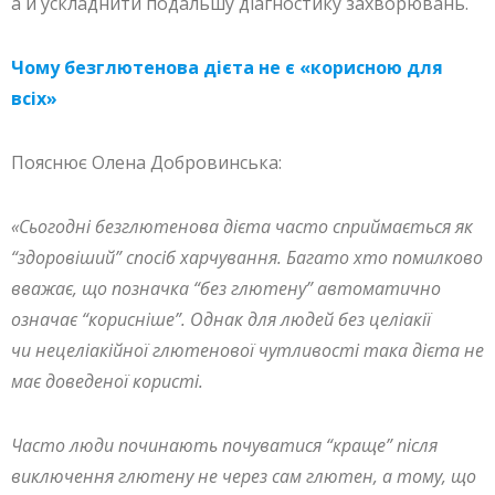
а й ускладнити подальшу діагностику захворювань.
Чому безглютенова дієта не є «корисною для
всіх»
Пояснює Олена Добровинська:
«Сьогодні безглютенова дієта часто сприймається як
“здоровіший” спосіб харчування. Багато хто помилково
вважає, що позначка “без глютену” автоматично
означає “корисніше”. Однак для людей без целіакії
чи нецеліакійної глютенової чутливості така дієта не
має доведеної користі.
Часто люди починають почуватися “краще” після
виключення глютену не через сам глютен, а тому, що