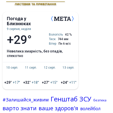
Погода у
Близнюках
9 серпня, неділя
+29°
Вологість
42 %
Тиск
744 мм
Вітер
Пн 6 м/с
невелика хмарність, без опадів,
спекотно
10 серп.
11 серп.
12 серп.
13 серп.
+29°
+17°
+32°
+18°
+27°
+15°
+24°
+11°
Генштаб ЗСУ
#Залишайся_живим
безпека
варто знати
ваше здоров'я
волейбол