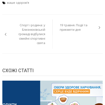
ваше здоров’я
Навігація
Спорт і родина: у
19 травня. Події та
записів
Близнюківській
прикмети дня
громаді відбулися
сімейні спортивні
свята
СХОЖІ СТАТТІ