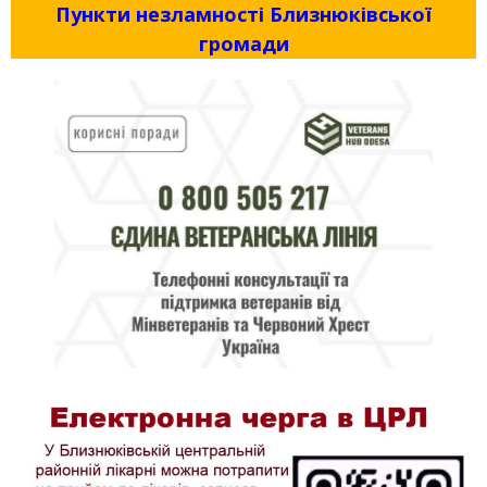
Пункти незламності Близнюківської
громади