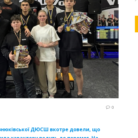
0
изнюківської ДЮСШ вкотре довели, що
ила характеру ведуть до перемог. На