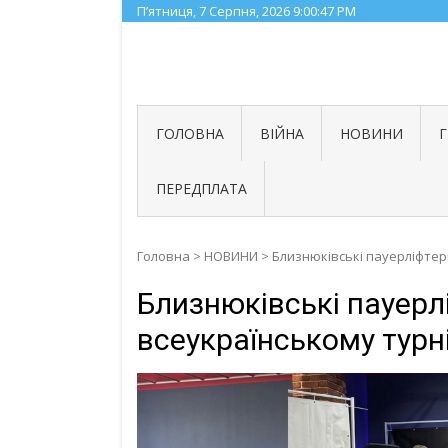
Skip
П’ятниця, 7 Серпня, 2026
9:00:48 PM
to
content
ГОЛОВНА
ВІЙНА
НОВИНИ
ПЕРЕДПЛАТА
Головна
>
НОВИНИ
>
Близнюківські пауерліфтер
Близнюківські пауерл
всеукраїнському турні