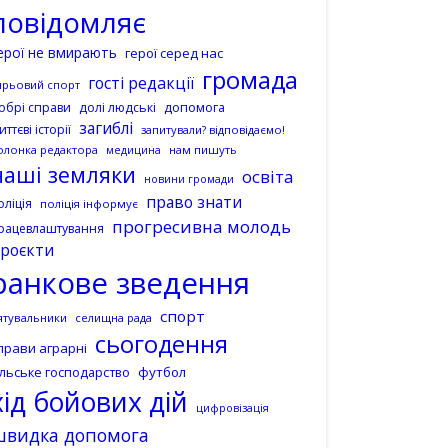
повідомляє
ерої не вмирають
герої серед нас
громада
гості редакції
ирьовий спорт
допомога
обрі справи
долі людські
загиблі
иттєві історії
запитували? відповідаємо!
олонка редактора
нам пишуть
медицина
наші земляки
освіта
новини громади
право знати
оліція
поліція інформує
прогресивна молодь
рацевлаштування
роєкти
ранкове зведення
спорт
ятувальники
селищна рада
сьогодення
прави аграрні
ільське господарство
футбол
хід бойових дій
цифровізація
швидка допомога