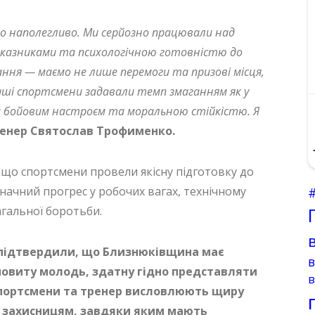
во наполегливо. Ми серйозно працювали над
оказниками та психологічною готовністю до
ння — маємо не лише перемоги та призові місця,
наші спортсмени задавали темп змаганням як у
їм бойовим настроєм та моральною стійкістю. Я
енер Святослав Трофименко.
що спортсмени провели якісну підготовку до
начний прогрес у робочих вагах, технічному
агальної боротьби.
 підтвердили, що Близнюківщина має
ановиту молодь, здатну гідно представляти
в
 Спортсмени та тренер висловлюють щиру
і захисницям, завдяки яким мають