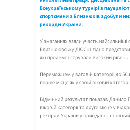
Всеукраїнському турнірі з пауерліфт
спортсмени з Близнюків здобули низ
рекорди України.
У змаганнях взяли участь найсильніші с
Близнюківську ДЮСШ гідно представи
які продемонстрували високий рівень 
Переможцем у ваговій категорії до 56 
перше місце як у своїй віковій категорії
Відмінний результат показав Данило Па
віковій категорії та друге місце у від
рекорди України у присіданні, становій 