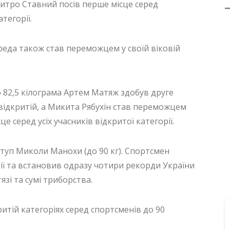
Дмитро Ставний посів перше місце серед
тегорії.
еда також став переможцем у своїй віковій
о 82,5 кілограма Артем Матяж здобув друге
у відкритій, а Микита Рябухін став переможцем
сце серед усіх учасників відкритої категорії.
туп Миколи Манохи (до 90 кг). Спортсмен
рії та встановив одразу чотири рекорди України
язі та сумі триборства.
итій категоріях серед спортсменів до 90