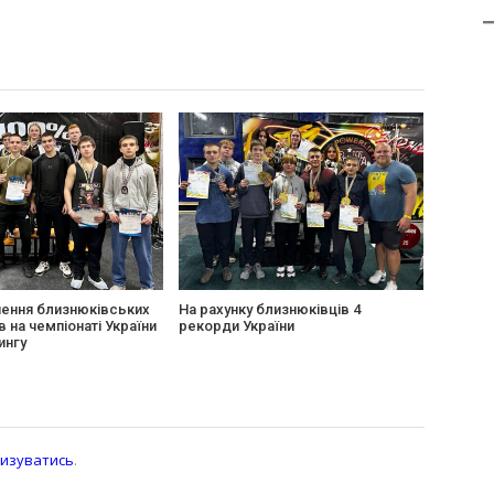
нення близнюківських
На рахунку близнюківців 4
 на чемпіонаті України
рекорди України
ингу
изуватись
.