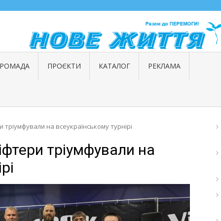
ГРОМАДА
ПРОЄКТИ
КАТАЛОГ
РЕКЛАМА
и тріумфували на всеукраїнському турнірі
іфтери тріумфували на
рі