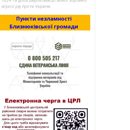
1624-та доба широкомасштабної збройної
агресії рф проти України.
Пункти незламності
Близнюківської громади