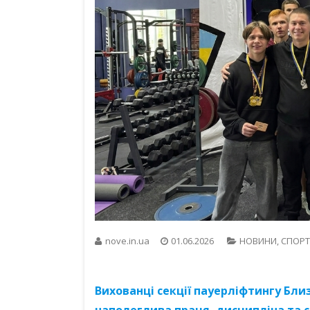
nove.in.ua
01.06.2026
НОВИНИ
,
СПОРТ
Вихованці секції пауерліфтингу Бл
наполеглива праця, дисципліна та с