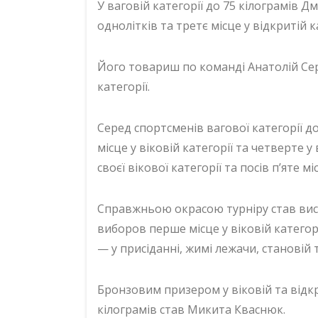
У ваговій категорії до 75 кілограмів 
однолітків та третє місце у відкритій ка
Його товариш по команді Анатолій Сер
категорії.
Серед спортсменів вагової категорії д
місце у віковій категорії та четверте 
своєї вікової категорії та посів п’яте мі
Справжньою окрасою турніру став вис
виборов перше місце у віковій катего
— у присіданні, жимі лежачи, становій т
Бронзовим призером у віковій та відкр
кілограмів став Микита Кваснюк.