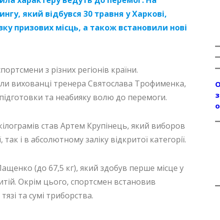
ингу, який відбувся 30 травня у Харкові,
ку призових місць, а також встановили нові
портсмени з різних регіонів країни.
ли вихованці тренера Святослава Трофименка,
О
з
підготовки та неабияку волю до перемоги.
о
кілограмів став Артем Крупінець, який виборов
, так і в абсолютному заліку відкритої категорії.
щенко (до 67,5 кг), який здобув перше місце у
критій. Окрім цього, спортсмен встановив
тязі та сумі триборства.