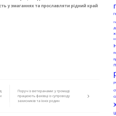
сть у змаганнях та прославляти рідний край
г
г
д
ж
к
п
п
п
р
с
д
Поруч із ветеранами: у громаді
и
працюють фахівці із супроводу
с
захисників та їхніх родин