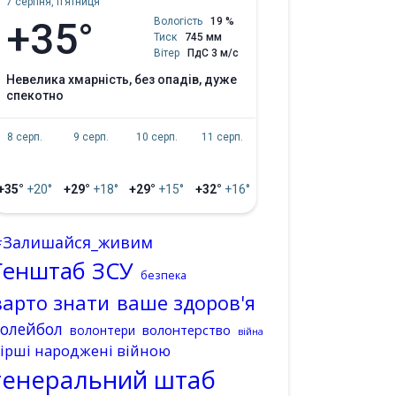
7 серпня, пʼятниця
+35°
Вологість
19 %
Тиск
745 мм
Вітер
ПдС 3 м/с
невелика хмарність, без опадів, дуже
спекотно
8 серп.
9 серп.
10 серп.
11 серп.
+35°
+20°
+29°
+18°
+29°
+15°
+32°
+16°
#Залишайся_живим
Генштаб ЗСУ
безпека
варто знати
ваше здоров'я
волейбол
волонтерство
волонтери
війна
ірші народжені війною
генеральний штаб