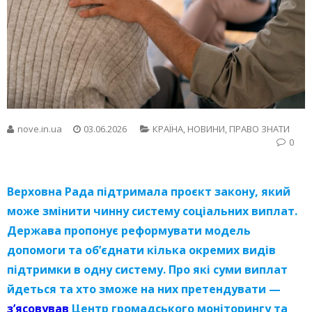
nove.in.ua
03.06.2026
КРАЇНА
,
НОВИНИ
,
ПРАВО ЗНАТИ
0
Верховна Рада підтримала проєкт закону, який
може змінити чинну систему соціальних виплат.
Держава пропонує реформувати модель
допомоги та обʼєднати кілька окремих видів
підтримки в одну систему. Про які суми виплат
йдеться та хто зможе на них претендувати —
зʼясовував
Центр громадського моніторингу та