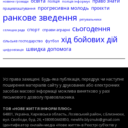
освіта
право знати
поліція
поліція інформує
новини громади
прогресивна молодь
проєкти
працевлаштування
ранкове зведення
рятувальники
сьогодення
спорт
справи аграрні
селищна рада
хід бойових дій
сільське господарство
футбол
швидка допомога
цифровізація
Усі права захищені. Будь-яка публiкацiя, передрук чи наступне
поширення матеріалів сайту у друкованих або електронних
засобах масової інформації можлива винятково у разі
письмового дозволу правовласника.
ТОВ «НОВЕ ЖИТТЯ ІНФОРМ ПЛЮС»
64801, Україна, Харківська область, Лозівський район, с.Близнюки,
вул. Свободи, буд. 26, +380950443850,
newlife.blyznuki@gmail.com
Ідентифікатор онлайн-медіа «Нове життя» в Реєстрі суб’єктів у