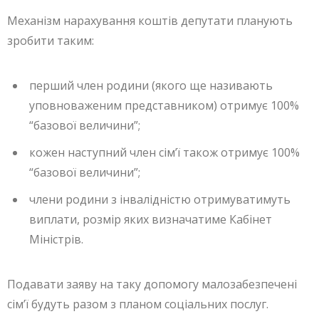
Механізм нарахування коштів депутати планують
зробити таким:
перший член родини (якого ще називають
уповноваженим представником) отримує 100%
“базової величини”;
кожен наступний член сімʼї також отримує 100%
“базової величини”;
члени родини з інвалідністю отримуватимуть
виплати, розмір яких визначатиме Кабінет
Міністрів.
Подавати заяву на таку допомогу малозабезпечені
сімʼї будуть разом з планом соціальних послуг.