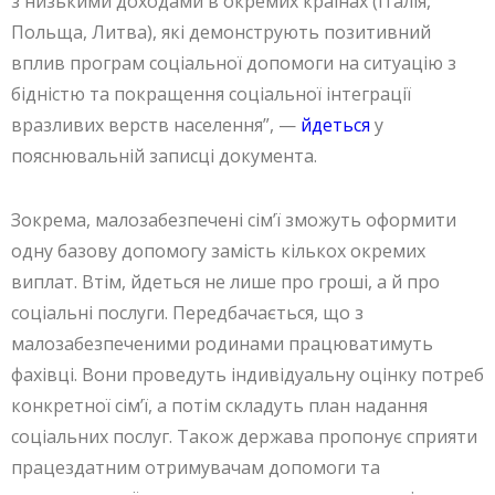
з низькими доходами в окремих країнах (Італія,
Польща, Литва), які демонструють позитивний
вплив програм соціальної допомоги на ситуацію з
бідністю та покращення соціальної інтеграції
вразливих верств населення”, —
йдеться
у
пояснювальній записці документа.
Зокрема, малозабезпечені сім’ї зможуть оформити
одну базову допомогу замість кількох окремих
виплат. Втім, йдеться не лише про гроші, а й про
соціальні послуги. Передбачається, що з
малозабезпеченими родинами працюватимуть
фахівці. Вони проведуть індивідуальну оцінку потреб
конкретної сім’ї, а потім складуть план надання
соціальних послуг. Також держава пропонує сприяти
працездатним отримувачам допомоги та