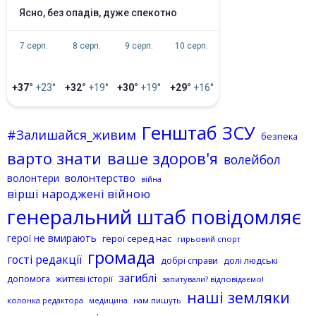
ясно, без опадів, дуже спекотно
7 серп.
8 серп.
9 серп.
10 серп.
+37°
+23°
+32°
+19°
+30°
+19°
+29°
+16°
Генштаб ЗСУ
#Залишайся_живим
безпека
варто знати
ваше здоров'я
волейбол
волонтерство
волонтери
війна
вірші народжені війною
генеральний штаб повідомляє
герої не вмирають
герої серед нас
гирьовий спорт
громада
гості редакції
добрі справи
долі людські
загиблі
допомога
життєві історії
запитували? відповідаємо!
наші земляки
колонка редактора
нам пишуть
медицина