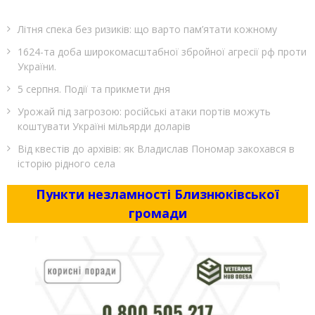
Літня спека без ризиків: що варто пам’ятати кожному
1624-та доба широкомасштабної збройної агресії рф проти
України.
5 серпня. Події та прикмети дня
Урожай під загрозою: російські атаки портів можуть
коштувати Україні мільярди доларів
Від квестів до архівів: як Владислав Пономар закохався в
історію рідного села
Пункти незламності Близнюківської
громади