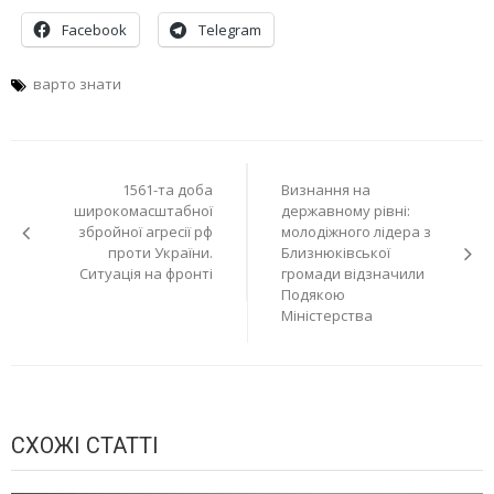
Facebook
Telegram
варто знати
Навігація
1561-та доба
Визнання на
записів
широкомасштабної
державному рівні:
збройної агресії рф
молодіжного лідера з
проти України.
Близнюківської
Ситуація на фронті
громади відзначили
Подякою
Міністерства
СХОЖІ СТАТТІ