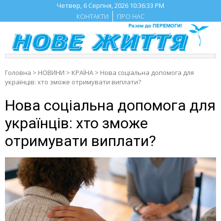
Skip
Четвер, 6 Серпня, 2026
10:36:34 PM
to
КОНТАКТИ
ПРО НАС
content
Головна
>
НОВИНИ
>
КРАЇНА
>
Нова соціальна допомога для
українців: хто зможе отримувати виплати?
Нова соціальна допомога для
українців: хто зможе
отримувати виплати?