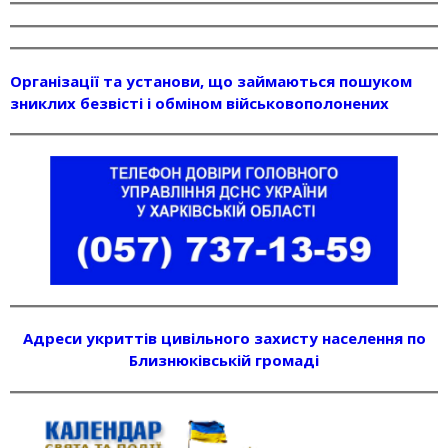
Організації та установи, що займаються пошуком
зниклих безвісті і обміном військовополонених
Адреси укриттів цивільного захисту населення по
Близнюківській громаді