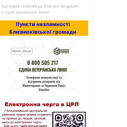
Від маркетологині до бойової медикині:
історія української жінки
Пункти незламності
Близнюківської громади