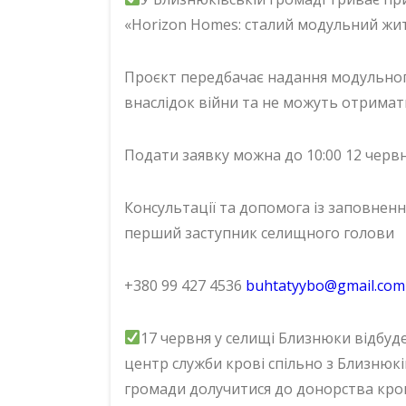
«Horizon Homes: сталий модульний жит
Проєкт передбачає надання модульног
внаслідок війни та не можуть отрима
Подати заявку можна до 10:00 12 червн
Консультації та допомога із заповнен
перший заступник селищного голови
+380 99 427 4536
buhtatyybo@gmail.com
17 червня у селищі Близнюки відбуде
центр служби крові спільно з Близн
громади долучитися до донорства кро