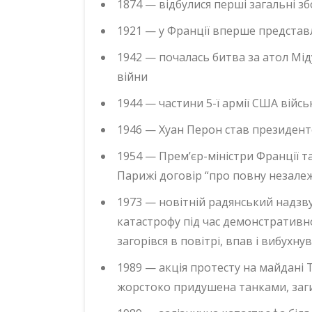
1874 — відбулися перші загальні зб
1921 — у Франції вперше представ
1942 — почалась битва за атол Мід
війни
1944 — частини 5-ї армії США війс
1946 — Хуан Перон став президен
1954 — Прем’єр-міністри Франції т
Парижі договір “про повну незалеж
1973 — новітній радянський надзв
катастрофу під час демонстративно
загорівся в повітрі, впав і вибухнув
1989 — акція протесту на майдані 
жорстоко придушена танками, заги