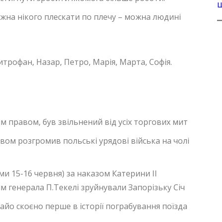
можна нікого плескати по плечу – можна людині
итрофан, Назар, Петро, Марія, Марта, Софія.
им правом, був звільнений від усіх торгових мит
вом розгромив польські урядові війська на чолі
ми 15-16 червня) за наказом Катерини II
ям генерала П.Текелі зруйнували Запорізьку Січ
йо скоєно перше в історії пограбування поїзда