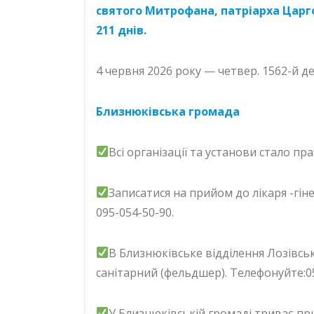
святого Митрофана, патріарха Царг
211 днів.
4 червня 2026 року — четвер. 1562-й д
Близнюківська громада
Всі організації та установи стало п
Записатися на прийом до лікаря -гі
095-054-50-90.
В Близнюківське відділення Лозівсько
санітарний (фельдшер). Телефонуйте:
У Близнюківській громаді триває пр