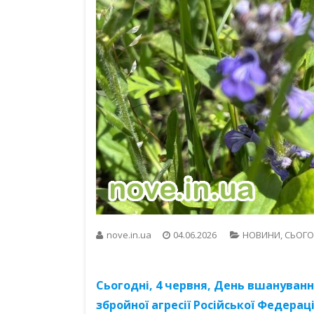
nove.in.ua
04.06.2026
НОВИНИ
,
СЬОГО
Сьогодні, 4 червня, День вшанування
збройної агресії Російської Федерац