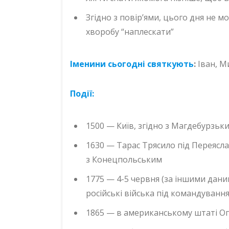
Згідно з повір’ями, цього дня не 
хворобу “наплескати”
Іменини сьогодні святкують
:
Іван, М
Події:
1500 — Київ, згідно з Магдебурзьк
1630 — Тарас Трясило під Переясла
з Конецпольським
1775 — 4-5 червня (за іншими дани
російські війська під командуванн
1865 — в американському штаті Ога