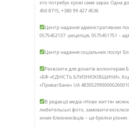
хто потребує крові саме зараз. Одна д
450 8715, +380 99 427 4536
Центр надання адміністративних по
0575452137 -рецепція, 0575451751 – ад
Центр надання соціальних послуг Бл
Реквізити для донатів волонтерам 
«БФ «ЄДНІСТЬ БЛИЗНЮКІВЩИНИ». Код о
«ПриватБанк» UA 483052990000026001
В редакції медіа «Нове життя» можн
любительські фото, замовити ексклюзи
юних близнюківців – це брелки різних