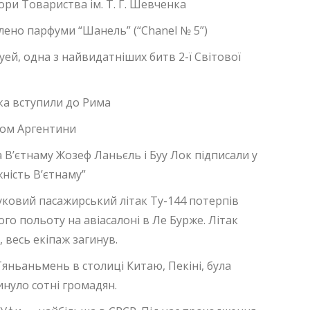
ори Товариства ім. Т. Г. Шевченка
лено парфуми “Шанель” (“Chanel № 5”)
уей, одна з найвидатніших битв 2-ї Світової
ька вступили до Рима
том Аргентини
а В’єтнаму Жозеф Ланьєль і Буу Лок підписали у
ність В’єтнаму”
уковий пасажирський літак Ту-144 потерпів
го польоту на авіасалоні в Ле Бурже. Літак
, весь екіпаж загинув.
Тяньаньмень в столиці Китаю, Пекіні, була
нуло сотні громадян.