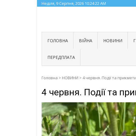
Skip
Неділя, 9 Серпня, 2026
10:24:23 AM
to
content
ГОЛОВНА
ВІЙНА
НОВИНИ
ПЕРЕДПЛАТА
Головна
>
НОВИНИ
>
4 червня. Події та прикмет
4 червня. Події та пр