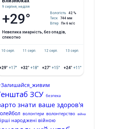
Близнюках
9 серпня, неділя
+29°
Вологість
42 %
Тиск
744 мм
Вітер
Пн 6 м/с
невелика хмарність, без опадів,
спекотно
10 серп.
11 серп.
12 серп.
13 серп.
+29°
+17°
+32°
+18°
+27°
+15°
+24°
+11°
#Залишайся_живим
Генштаб ЗСУ
безпека
варто знати
ваше здоров'я
волейбол
волонтерство
волонтери
війна
ірші народжені війною