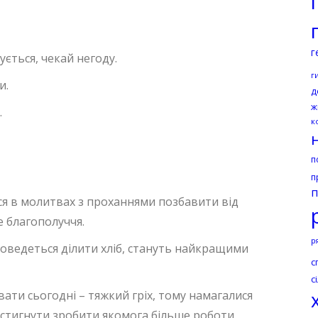
г
ується, чекай негоду.
г
и.
д
ж
.
к
п
п
п
я в молитвах з проханнями позбавити від
е благополуччя.
р
 доведеться ділити хліб, стануть найкращими
с
с
вати сьогодні – тяжкий гріх, тому намагалися
встигнути зробити якомога більше роботи.