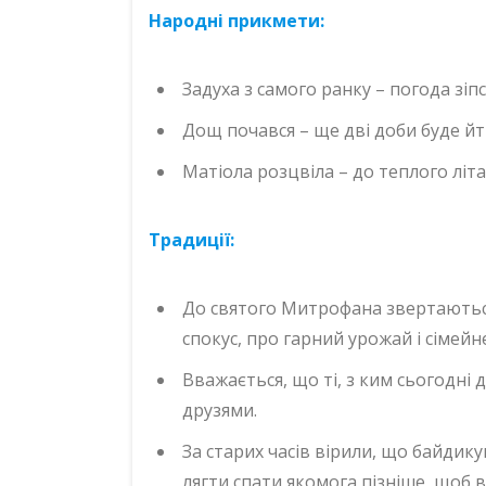
Народні прикмети:
Задуха з самого ранку – погода зіпс
Дощ почався – ще дві доби буде йт
Матіола розцвіла – до теплого літа
Традиції:
До святого Митрофана звертаютьс
спокус, про гарний урожай і сімейн
Вважається, що ті, з ким сьогодні
друзями.
За старих часів вірили, що байдику
лягти спати якомога пізніше, щоб 