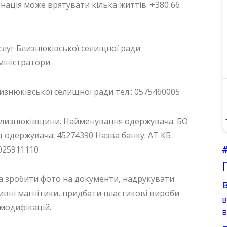
онація може врятувати кілька життів. +380 66
слуг Близнюківської селищної ради
міністратори
изнюківської селищної ради тел.: 0575460005
Близнюківщини. Найменування одержувача: БО
держувача: 45274390 Назва банку: АТ КБ
025911110
а зробити фото на документи, надрукувати
вні магнітики, придбати пластикові вироби
 модифікацій.
в