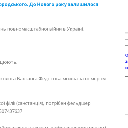
ородського. До Нового року залишилося
ень повномасштабної війни в Україні.
О
з
рацюють.
о
неколога Вахтанга Федотова можна за номером:
ї філії (санстанція)
,
потрібен фельдшер
0507437637
ийом заявок на участь у міжнародному проєкті