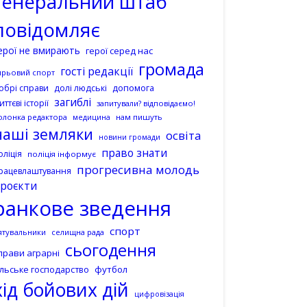
генеральний штаб
повідомляє
ерої не вмирають
герої серед нас
громада
гості редакції
ирьовий спорт
допомога
обрі справи
долі людські
загиблі
иттєві історії
запитували? відповідаємо!
олонка редактора
нам пишуть
медицина
наші земляки
освіта
новини громади
право знати
оліція
поліція інформує
прогресивна молодь
рацевлаштування
роєкти
ранкове зведення
спорт
ятувальники
селищна рада
сьогодення
прави аграрні
ільське господарство
футбол
хід бойових дій
цифровізація