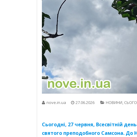
nove.in.ua
27.06.2026
НОВИНИ
,
СЬОГО
Сьогодні, 27 червня, Всесвітній де
святого преподобного Самсона. До Н