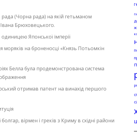
г
г
а рада (Чорна рада) на якій гетьманом
д
 Івана Брюховецького.
ж
к
 одиницею Японської імперії
я моряків на броненосці «Князь Потьомкін
п
п
п
іях Белла була продемонстрована система
зображення
р
орський отримав патент на винахід першого
с
с
итуція
болгар, вірмен і греків з Криму в східні райони