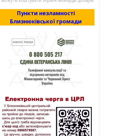
можуть коштувати Україні мільярди доларів
Пункти незламності
Близнюківської громади