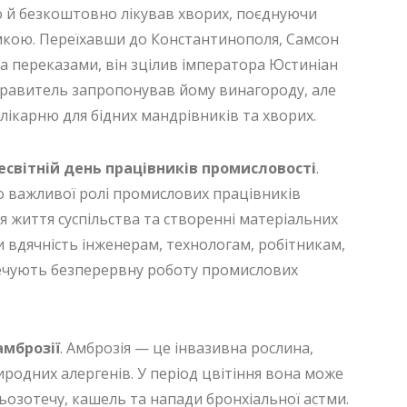
во й безкоштовно лікував хворих, поєднуючи
кою. Переїхавши до Константинополя, Самсон
а переказами, він зцілив імператора Юстиніан
і правитель запропонував йому винагороду, але
лікарню для бідних мандрівників та хворих.
есвітній день працівників промисловості
.
о важливої ролі промислових працівників
я життя суспільства та створенні матеріальних
и вдячність інженерам, технологам, робітникам,
зпечують безперервну роботу промислових
мброзії
. Амброзія — це інвазивна рослина,
иродних алергенів. У період цвітіння вона може
ьозотечу, кашель та напади бронхіальної астми.