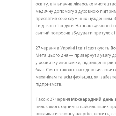
освіту, він вивчив лікарське мистецт
медичну допомогу з духовною підтрим
присвятив себе служінню нужденним. З
I від тяжкої недуги. На знак вдячност
святий попросив збудувати притулок і 
27 червня в Україні і світі святкують
Вс
Мета цього дня — привернути увагу д
у розвитку економіки, підвищенні рівн
благ. Свято також є нагодою висловит
механікам та всім фахівцям, які забе
підприємств.
Також 27 червня
Міжнародний день а
пилок якої є одним із найсильніших пр
викликати сезонну алергію, нежить, сл