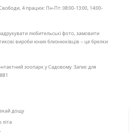
ободи, 4 працює: Пн-Пт: 08:00-13:00, 14:00-
 надрукувати любительські фото, замовити
тикові вироби юних близнюківців – це брелки
онтактний зоопарк у Садовому. Запис для
7881
чекай дощу
 літа