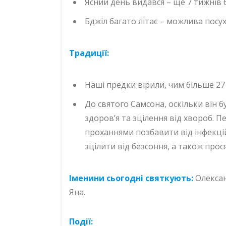
Ясний день видався – ще 7 тижнів 
Бджіл багато літає – можлива посу
Традиції:
Наші предки вірили, чим більше 27
До святого Самсона, оскільки він 
здоров’я та зцілення від хвороб. 
проханнями позбавити від інфекцій 
зцілити від безсоння, а також прос
Іменини сьогодні святкують:
Олексан
Яна.
Події: