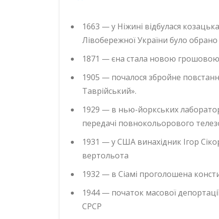
1663 — у Ніжині відбулася козацьк
Лівобережної України було обрано
1871 — єна стала новою грошовою
1905 — почалося збройне повстанн
Таврійський».
1929 — в нью-йоркських лаборатор
передачі повнокольорового теле
1931 — у США винахідник Ігор Сік
вертольота
1932 — в Сіамі проголошена конст
1944 — початок масової депортації 
СРСР