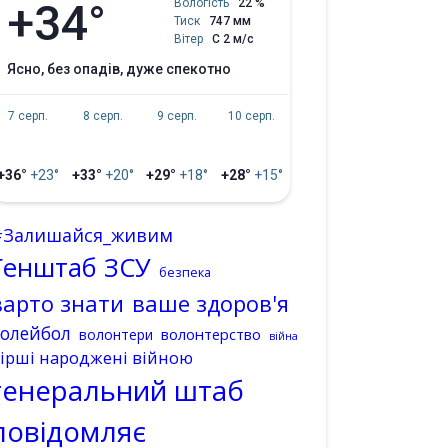
+34°
Вологість
22 %
Тиск
747 мм
Вітер
С 2 м/с
ясно, без опадів, дуже спекотно
7 серп.
8 серп.
9 серп.
10 серп.
+36°
+23°
+33°
+20°
+29°
+18°
+28°
+15°
#Залишайся_живим
Генштаб ЗСУ
безпека
варто знати
ваше здоров'я
волейбол
волонтерство
волонтери
війна
ірші народжені війною
генеральний штаб
повідомляє