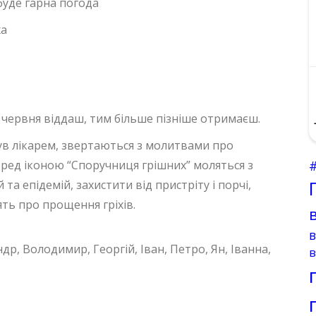
буде гарна погода
ха
 червня віддаш, тим більше пізніше отримаєш.
був лікарем, звертаються з молитвами про
Перед іконою “Споручниця грішних” моляться з
та епідемій, захистити від пристріту і порчі,
ять про прощення гріхів.
др, Володимир, Георгій, Іван, Петро, Ян, Іванна,
в