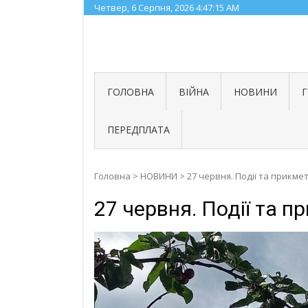
Skip
Четвер, 6 Серпня, 2026
4:47:16 AM
to
content
ГОЛОВНА
ВІЙНА
НОВИНИ
ПЕРЕДПЛАТА
Головна
>
НОВИНИ
>
27 червня. Події та прикме
27 червня. Події та п