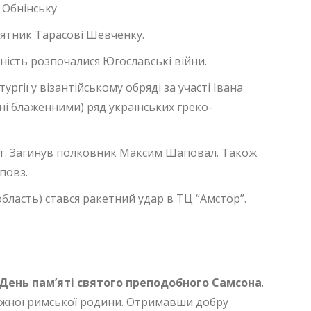
 Обнінську
’ятник Тарасові Шевченку.
ність розпочалися Югославські війни.
тургії у візантійському обряді за участі Івана
ні блаженними) ряд українських греко-
ракт. Загинув полковник Максим Шаповал. Також
повз.
бласть) стався ракетний удар в ТЦ “Амстор”.
День пам’яті святого преподобного Самсона
.
аможної римської родини. Отримавши добру