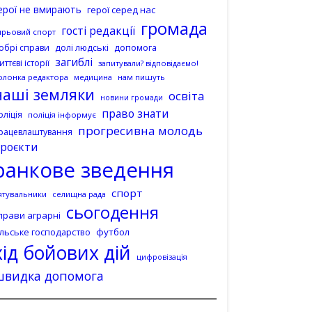
ерої не вмирають
герої серед нас
громада
гості редакції
ирьовий спорт
допомога
обрі справи
долі людські
загиблі
иттєві історії
запитували? відповідаємо!
олонка редактора
нам пишуть
медицина
наші земляки
освіта
новини громади
право знати
оліція
поліція інформує
прогресивна молодь
рацевлаштування
роєкти
ранкове зведення
спорт
ятувальники
селищна рада
сьогодення
прави аграрні
ільське господарство
футбол
хід бойових дій
цифровізація
швидка допомога