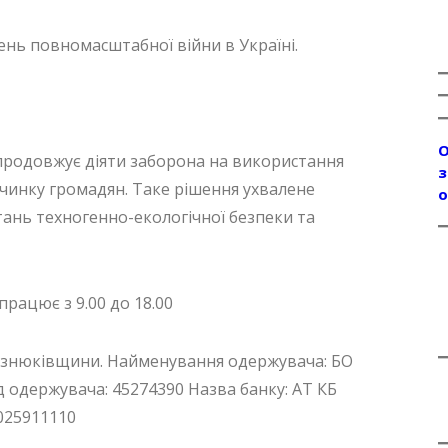
день повномасштабної війни в Україні.
О
продовжує діяти заборона на використання
з
чинку громадян. Таке рішення ухвалене
о
тань техногенно-екологічної безпеки та
рацює з 9.00 до 18.00
изнюківщини. Найменування одержувача: БО
держувача: 45274390 Назва банку: АТ КБ
025911110