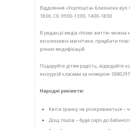
Відділення «Укрпошта» Близнюки вул. Св
18:00, Сб: 09:00-13:00, 14:00-18:00
В редакції медіа «Нове життя» можна
ексклюзивні магнітики, придбати плас
різних модифікацій.
Подаруйте дітям радість, відвідайте к
екскурсій класами за номером 068029
Народні рикмети:
Квіти зранку не розкриваються – 
Дощ пішов – буде сиро до бабиного