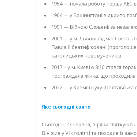
1954 — почала роботу перша АЕС в
1964 — у Вашингтоні відкрито пам
1991 — Війною Словенії за незалеж
2001 — у м. Львові під час Святої Лі
Павла II беатифіковані (проголоше
католицьких новомучеників.
2017 – у м. Києві о 8:16 стався те
постраждала жінка, що проходила 
2022 — у Кременчуку (Полтавська о
Яке сьогодні свято
Сьогодні, 27 червня, віряни святкують
Він жив у VI столітті та походив із з