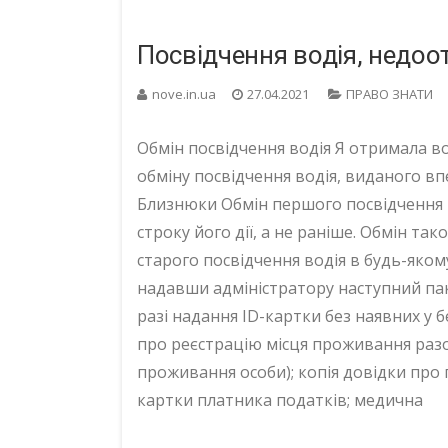
Посвідчення водія, недоо
nove.in.ua
27.04.2021
ПРАВО ЗНАТИ
Обмін посвідчення водія Я отримала во
обміну посвідчення водія, виданого впе
Близнюки Обмін першого посвідчення 
строку його дії, а не раніше. Обмін так
старого посвідчення водія в будь-яко
надавши адміністратору наступний пак
разі надання ID-картки без наявних у
про реєстрацію місця проживання разо
проживання особи); копія довідки про
картки платника податків; медична