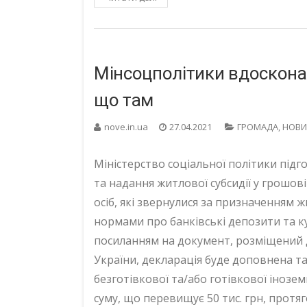
Мінсоцполітики вдоскона
що там
nove.in.ua
27.04.2021
ГРОМАДА
,
НОВИ
Міністерство соціальної політики під
та надання житлової субсидії у грошов
осіб, які звернулися за призначенням ж
нормами про банківські депозити та к
посиланням на документ, розміщений д
України, декларація буде доповнена т
безготівкової та/або готівкової інозе
суму, що перевищує 50 тис. грн, протя