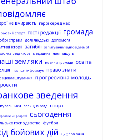
генеральний штаб
повідомляє
ерої не вмирають
герої серед нас
громада
гості редакції
ирьовий спорт
допомога
обрі справи
долі людські
загиблі
иттєві історії
запитували? відповідаємо!
олонка редактора
нам пишуть
медицина
наші земляки
освіта
новини громади
право знати
оліція
поліція інформує
прогресивна молодь
рацевлаштування
роєкти
ранкове зведення
спорт
ятувальники
селищна рада
сьогодення
прави аграрні
ільське господарство
футбол
хід бойових дій
цифровізація