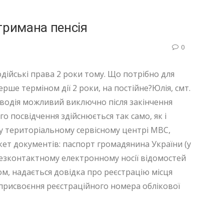
тримана пенсія
0
дійські права 2 роки тому. Що потрібно для
рше терміном дії 2 роки, на постійне?Юлія, смт.
водія можливий виключно після закінчення
ого посвідчення здійснюється так само, як і
му територіальному сервісному центрі МВС,
ет документів: паспорт громадянина України (у
 безконтактному електронному носії відомостей
м, надається довідка про реєстрацію місця
 присвоєння реєстраційного номера облікової