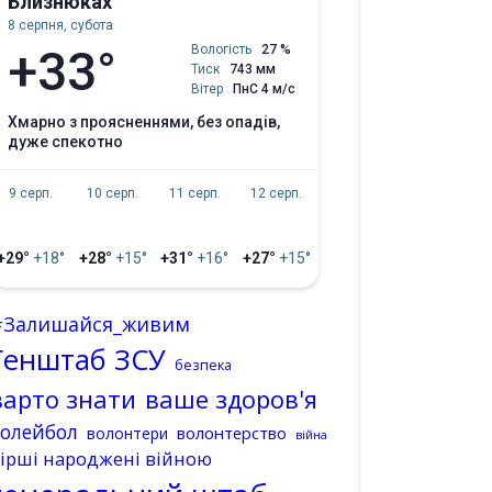
Близнюках
8 серпня, субота
+33°
Вологість
27 %
Тиск
743 мм
Вітер
ПнС 4 м/с
хмарно з проясненнями, без опадів,
дуже спекотно
9 серп.
10 серп.
11 серп.
12 серп.
+29°
+18°
+28°
+15°
+31°
+16°
+27°
+15°
#Залишайся_живим
Генштаб ЗСУ
безпека
варто знати
ваше здоров'я
волейбол
волонтерство
волонтери
війна
ірші народжені війною