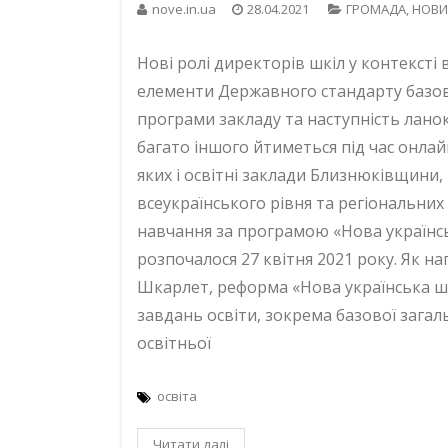
nove.in.ua
28.04.2021
ГРОМАДА
,
НОВИ
Нові ролі директорів шкіл у контексті
елементи Державного стандарту базово
програми закладу та наступність ланок
багато іншого йтиметься під час онлай
яких і освітні заклади Близнюківщини,
всеукраїнського рівня та регіональних
навчання за програмою «Нова українсь
розпочалося 27 квітня 2021 року. Як на
Шкарлет, реформа «Нова українська шк
завдань освіти, зокрема базової загаль
освітньої
освіта
Читати далі