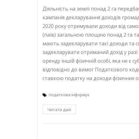
Діяльність на землі понад 2 га передб
кампанія декларування доходів громадя
2020 року отримували доходи від само
(паїв) загальною площею понад 2 га та
мають задекларувати такі доходи та с
задекларувати отриманий дохід у разі 
оренду іншій фізичній особі, яка не є 
відповідно до вимог Податкового код
ставкою податку на доходи фізичних ос
податкова інформує
Читати далі