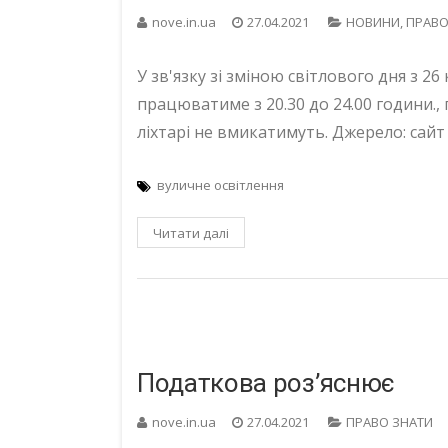
nove.in.ua
27.04.2021
НОВИНИ
,
ПРАВО
У зв'язку зі зміною світлового дня з 26
працюватиме з 20.30 до 24.00 години.,
ліхтарі не вмикатимуть. Джерело: сайт
вуличне освітлення
Читати далі
Податкова роз’яснює
nove.in.ua
27.04.2021
ПРАВО ЗНАТИ