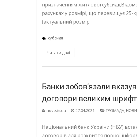
призначенням житлової субсидії;Відом
рахунках у розмірі, що перевищує 25-
(актуальний розмір
субсидії
Читати далі
Банки зобов’язали вказув
договори великим шриф
nove.in.ua
27.04.2021
ГРОМАДА
,
НОВИ
Національний банк України (НБУ) вста
договорів для розкриття повної інфор