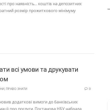
ості про наявність… коштів на депозитних
кратний розмір прожиткового мінімуму
ати всі умови та друкувати
том
НИ
,
ПРАВО ЗНАТИ
0
новив додаткові вимоги до банківських
мації про послуги. Постанова НБУ набрала