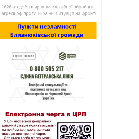
1626-та доба широкомасштабної збройної
агресії рф проти України. Ситуація на фронті
Пункти незламності
Близнюківської громади