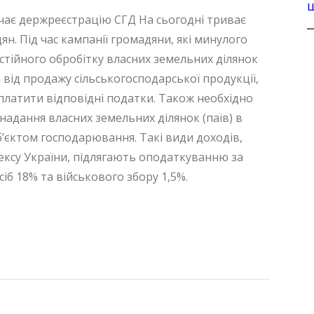
ачає держреєстрацію СГД На сьогодні триває
н. Під час кампанії громадяни, які минулого
стійного обробітку власних земельних ділянок
 від продажу сільськогосподарської продукції,
платити відповідні податки. Також необхідно
надання власних земельних ділянок (паїв) в
суб’єктом господарювання. Такі види доходів,
ексу України, підлягають оподаткуванню за
іб 18% та військового збору 1,5%.