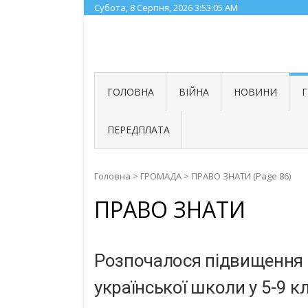
Skip
Субота, 8 Серпня, 2026
3:53:06 AM
to
content
ГОЛОВНА
ВІЙНА
НОВИНИ
ПЕРЕДПЛАТА
Головна
>
ГРОМАДА
>
ПРАВО ЗНАТИ
(Page 86)
ПРАВО ЗНАТИ
Розпочалося підвищення к
української школи у 5-9 к