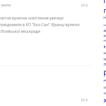
 ЗНАТИ
0
 квітня вуличне освітлення увечері
г
 повідомили в КП "Еко-Сан". Вранці вуличні
г
д
 Лозівської міськради
ж
к
п
п
п
р
с
с
0