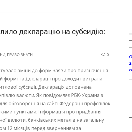
лило декларацію на субсидію:
НИ
,
ПРАВО ЗНАТИ
0
О
з
о
готувало зміни до форм Заяви про призначення
ій формі та Декларації про доходи і витрати
итлової субсидії. Декларація доповнена
упівлю валюти. Як повідомляє РБК-Україна з
ля обговорення на сайті Федерації профспілок
акими пунктами: Інформація про придбання
мної валюти, банківських металів на загальну
гом 12 місяців перед зверненням за