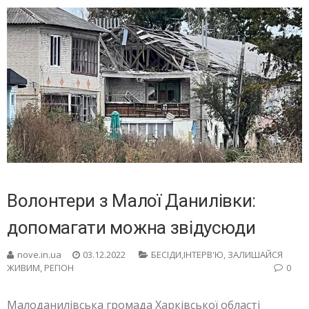
Волонтери з Малої Данилівки:
допомагати можна звідусюди
nove.in.ua
03.12.2022
БЕСIДИ,ІНТЕРВ'Ю
,
ЗАЛИШАЙСЯ
ЖИВИМ
,
РЕГІОН
0
Малоданилівська громада Харківської області