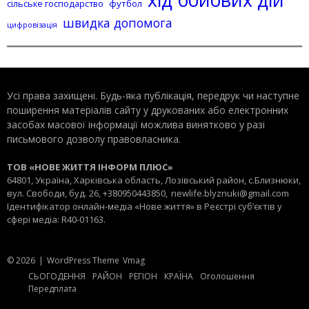
хід бойових дій
сільське господарство
футбол
швидка допомога
цифровізація
Усі права захищені. Будь-яка публiкацiя, передрук чи наступне
поширення матеріалів сайту у друкованих або електронних
засобах масової інформації можлива винятково у разі
письмового дозволу правовласника.
ТОВ «НОВЕ ЖИТТЯ ІНФОРМ ПЛЮС»
64801, Україна, Харківська область, Лозівський район, с.Близнюки,
вул. Свободи, буд. 26, +380950443850,
newlife.blyznuki@gmail.com
Ідентифікатор онлайн-медіа «Нове життя» в Реєстрі суб’єктів у
сфері медіа: R40-01163.
© 2026
|
WordPress Theme
Vmag
СЬОГОДЕННЯ
РАЙОН
РЕГІОН
КРАЇНА
Оголошення
Передплата