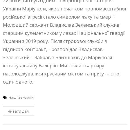
22 роки, він був одним з оборонців Міста-героя
України Маріуполя, яке з початком повномасштабної
російської агресії стало символом жаху та смерті.
Молодший сержант Владислав Зеленський служив
старшим кулеметником у лавах Національної гвардії
України з 2019 року."Після строкової служби я
підписав контракт, - розповідає Владислав
Зеленський. - Забрав з Близнюків до Маріуполя
кохану дівчину Валерію. Ми зняли квартиру і
насолоджувалися красивим містом та присутністю
один одного.
наші земляки
Читати далі