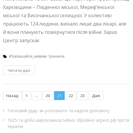
Харківщини – Південної міської, Мереф’янської
міської та Височанської селищної. У колективі
працюють 124 людини, виїхало лише два лікарі, але
й вони планують повернутися після війни. Зараз
Центр запускає
#Залишайся_живим
тренінги
Читати далі
Пагінація
Назад
1
…
20
21
22
23
Далі
записів
Тепловий удар: як розпізнати та надати допомогу
1625-та доба широкомасштабної збройної агресії рф проти
України.