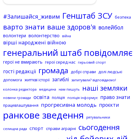
Генштаб ЗСУ
#Залишайся_живим
безпека
варто знати
ваше здоров'я
волейбол
волонтерство
волонтери
війна
вірші народжені війною
генеральний штаб повідомляє
герої не вмирають
герої серед нас
гирьовий спорт
громада
гості редакції
добрі справи
долі людські
загиблі
допомога
життєві історії
запитували? відповідаємо!
наші земляки
колонка редактора
нам пишуть
медицина
освіта
право знати
поліція
поліція інформує
новини громади
прогресивна молодь
проєкти
працевлаштування
ранкове зведення
рятувальники
сьогодення
спорт
справи аграрні
селищна рада