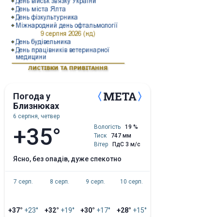
Погода у
Близнюках
6 серпня, четвер
+35°
Вологість
19 %
Тиск
747 мм
Вітер
ПдС 3 м/с
ясно, без опадів, дуже спекотно
7 серп.
8 серп.
9 серп.
10 серп.
+37°
+23°
+32°
+19°
+30°
+17°
+28°
+15°