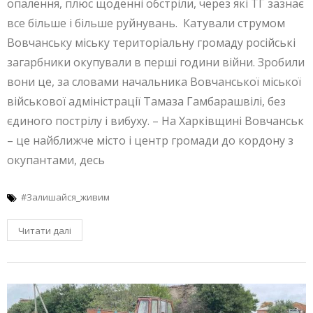
опалення, плюс щоденні обстріли, через які ТГ зазнає
все більше і більше руйнувань. Катували струмом
Вовчанську міську терито­ріальну громаду російські
загарбники окупували в перші години війни. Зробили
вони це, за словами начальника Вовчанської міської
військової адміністрації Тамаза Гамбарашвілі, без
єдиного пострілу і вибуху. – На Харківщині Вовчанськ
– це найближче місто і центр громади до кордону з
окупантами, десь
#Залишайся_живим
Читати далі