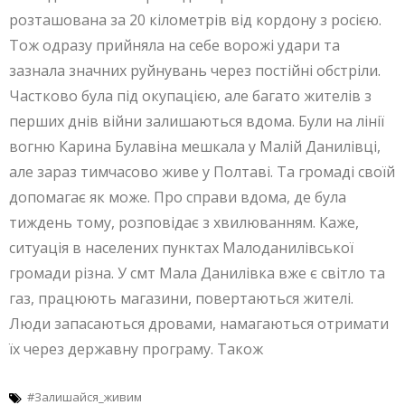
розташована за 20 кілометрів від кордону з росією.
Тож одразу прийняла на себе ворожі удари та
зазнала значних руйнувань через постійні обстріли.
Частково була під окупацією, але багато жителів з
перших днів війни залишаються вдома. Були на лінії
вогню Карина Булавіна мешкала у Малій Данилівці,
але зараз тимчасово живе у Полтаві. Та громаді своїй
допомагає як може. Про справи вдома, де була
тиждень тому, розповідає з хвилюванням. Каже,
ситуація в населених пунктах Малоданилівської
громади різна. У смт Мала Данилівка вже є світло та
газ, працюють магазини, повертаються жителі.
Люди запасаються дровами, намагаються отримати
їх через державну програму. Також
#Залишайся_живим