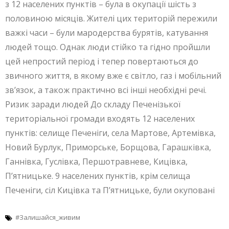
з 12 населених пунктів – була в окупації шість з
половиною місяців. Жителі цих територій пережили
важкі часи – були мародерства бурятів, катування
людей тощо. Однак люди стійко та гідно пройшли
цей непростий період і тепер повертаються до
звичного життя, в якому вже є світло, газ і мобільний
зв’язок, а також практично всі інші необхідні речі.
Ризик заради людей До складу Печенізької
територіальної громади входять 12 населених
пунктів: селище Печеніги, села Мартове, Артемівка,
Новий Бурлук, Приморське, Борщова, Гарашківка,
Ганнівка, Гуслівка, Першотравневе, Кицівка,
П’ятницьке. 9 населених пунктів, крім селища
Печеніги, сіл Кицівка та П’ятницьке, були окуповані
#Залишайся_живим