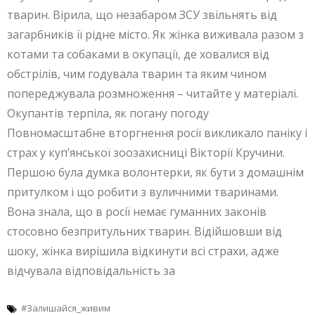
тварин. Вірила, що незабаром ЗСУ звільнять від
загарбників її рідне місто. Як жінка виживала разом з
котами та собаками в окупації, де ховалися від
обстрілів, чим годувала тварин та яким чином
попереджувала розмноження – читайте у матеріалі.
Окупантів терпіла, як погану погоду
Повномасштабне вторгнення росії викликало паніку і
страх у куп’янської зоозахисниці Вікторії Кручини.
Першою була думка волонтерки, як бути з домашнім
притулком і що робити з вуличними тваринами.
Вона знала, що в росії немає гуманних законів
стосовно безпритульних тварин. Відійшовши від
шоку, жінка вирішила відкинути всі страхи, адже
відчувала відповідальність за
#Залишайся_живим