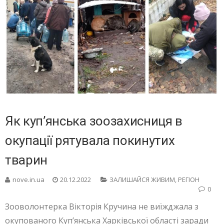
Як куп’янська зоозахисниця в
окупації рятувала покинутих
тварин
nove.in.ua
20.12.2022
ЗАЛИШАЙСЯ ЖИВИМ
,
РЕГІОН
0
Зооволонтерка Вікторія Кручина не виїжджала з
окупованого Куп’янська Харківської області заради