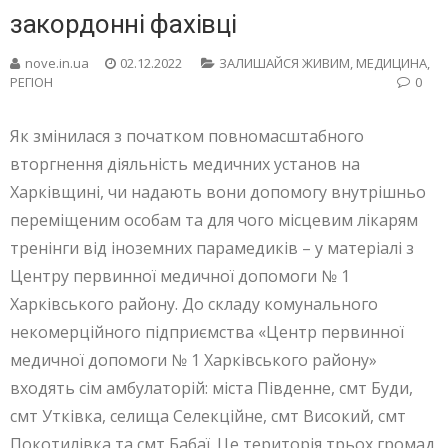
закордонні фахівці
nove.in.ua
02.12.2022
ЗАЛИШАЙСЯ ЖИВИМ
,
МЕДИЦИНА
,
РЕГІОН
0
Як змінилася з початком повномасштабного
вторгнення діяльність медичних установ на
Харківщині, чи надають вони допомогу внутрішньо
переміщеним особам та для чого місцевим лікарям
тренінги від іноземних парамедиків – у матеріалі з
Центру первинної медичної допомоги № 1
Харківського району. До складу комунального
некомерційного підприємства «Центр первинної
медичної допомоги № 1 Харківського району»
входять сім амбулаторій: міста Південне, смт Буди,
смт Утківка, селища Селекційне, смт Високий, смт
Покотилівка та смт Бабаї. Це територія трьох громад