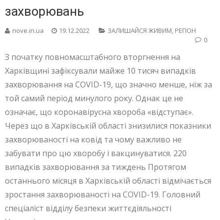
захворювань
nove.in.ua
19.12.2022
ЗАЛИШАЙСЯ ЖИВИМ
,
РЕГІОН
0
З початку повномасштабного вторгнення на
Харківщині зафіксували майже 10 тисяч випадків
захворювання на COVID-19, що значно менше, ніж за
той самий період минулого року. Однак це не
означає, що коронавірусна хвороба «відступає».
Через що в Харківській області знизилися показники
захворюваності на ковід та чому важливо не
забувати про цю хворобу і вакцинуватися. 220
випадків захворювання за тиждень Протягом
останнього місяця в Харківській області відмічається
зростання захворюваності на COVID-19. Головний
спеціаліст відділу безпеки життєдіяльності