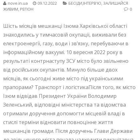
nove.in.ua
09.12.2022
БЕСIДИ,ІНТЕРВ'Ю
,
ЗАЛИШАЙСЯ
ЖИВИМ
,
РЕГІОН
0
Шість місяців мешканці Ізюма Харківської області
знаходились у тимчасовій окупації, виживали без
електроенергії, газу, води і зв’язку, перебуваючи в
інформаційному вакуумі. 10 вересня 2022 року в
результаті контрнаступу ЗСУ місто було звільнено
від російських окупантів. Минуло більше двох
місяців, як сьогодні живе місто під українськими
прапорами? Транспорт і логістикаПісля того, як місто
Ізюм відвідав Президент України Володимир
Зеленський, відповідні міністерства та відомства
отримали доручення допомогти місцевій владі в
стислі терміни відновити повноцінне життя
мешканців громади. Після доручень Глави Держави
до звільненого міста почала надходити гуманітарна