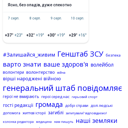
ясно, без опадів, дуже спекотно
7 серп.
8 серп.
9 серп.
10 серп.
+37°
+23°
+32°
+19°
+30°
+19°
+29°
+16°
Генштаб ЗСУ
#Залишайся_живим
безпека
варто знати
ваше здоров'я
волейбол
волонтерство
волонтери
війна
вірші народжені війною
генеральний штаб повідомляє
герої не вмирають
герої серед нас
гирьовий спорт
громада
гості редакції
добрі справи
долі людські
загиблі
допомога
життєві історії
запитували? відповідаємо!
наші земляки
колонка редактора
нам пишуть
медицина