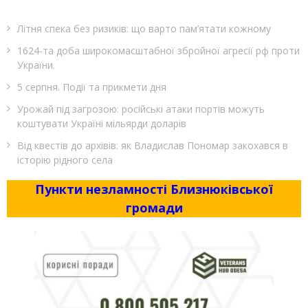
Літня спека без ризиків: що варто пам’ятати кожному
1624-та доба широкомасштабної збройної агресії рф проти
України.
5 серпня. Події та прикмети дня
Урожай під загрозою: російські атаки портів можуть
коштувати Україні мільярди доларів
Від квестів до архівів: як Владислав Пономар закохався в
історію рідного села
Пункти незламності Близнюківської
громади