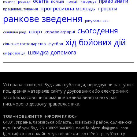
освіта
право знати
поліція
поліція інформує
новини громади
прогресивна молодь
проєкти
працевлаштування
ранкове зведення
рятувальники
сьогодення
спорт
справи аграрні
селищна рада
хід бойових дій
сільське господарство
футбол
швидка допомога
цифровізація
Усі права захищені. Будь-яка публiкацiя, передрук чи наступне
поширення матеріалів сайту у друкованих або електронних
засобах масової інформації можлива винятково у разі
письмового дозволу правовласника.
ТОВ «НОВЕ ЖИТТЯ ІНФОРМ ПЛЮС»
64801, Україна, Харківська область, Лозівський район, с.Близнюки,
вул. Свободи, буд. 26, +380950443850,
newlife.blyznuki@gmail.com
Ідентифікатор онлайн-медіа «Нове життя» в Реєстрі суб’єктів у