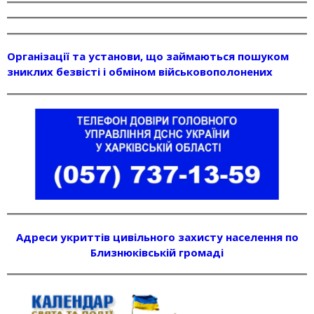
Організації та установи, що займаються пошуком
зниклих безвісті і обміном військовополонених
Адреси укриттів цивільного захисту населення по
Близнюківській громаді