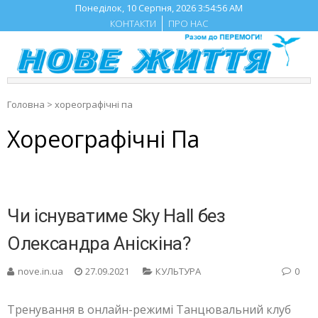
Skip
Понеділок, 10 Серпня, 2026
3:54:56 AM
to
КОНТАКТИ
ПРО НАС
content
Головна
>
хореографічні па
Хореографічні Па
Чи існуватиме Sky Hall без
Олександра Аніскіна?
nove.in.ua
27.09.2021
КУЛЬТУРА
0
Тренування в онлайн-режимі Танцювальний клуб