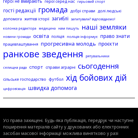
герої не вмирають
герої серед нас
гирьовий спорт
громада
гості редакції
добрі справи
долі людські
загиблі
допомога
життєві історії
запитували? відповідаємо!
наші земляки
колонка редактора
нам пишуть
медицина
освіта
право знати
поліція
поліція інформує
новини громади
прогресивна молодь
проєкти
працевлаштування
ранкове зведення
рятувальники
сьогодення
спорт
справи аграрні
селищна рада
хід бойових дій
сільське господарство
футбол
швидка допомога
цифровізація
Усі права захищені. Будь-яка публiкацiя, передрук чи наступне
поширення матеріалів сайту у друкованих або електронних
засобах масової інформації можлива винятково у разі