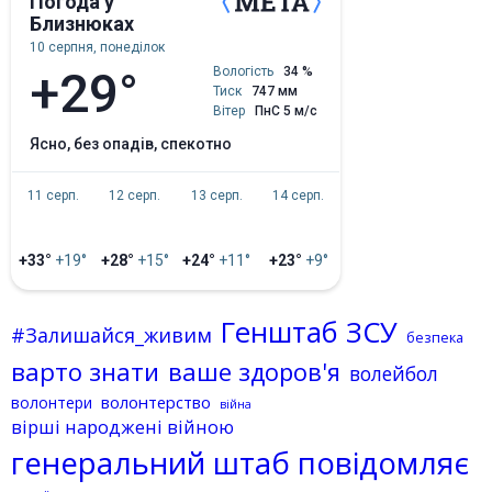
Погода у
Близнюках
10 серпня, понеділок
+29°
Вологість
34 %
Тиск
747 мм
Вітер
ПнС 5 м/с
ясно, без опадів, спекотно
11 серп.
12 серп.
13 серп.
14 серп.
+33°
+19°
+28°
+15°
+24°
+11°
+23°
+9°
Генштаб ЗСУ
#Залишайся_живим
безпека
варто знати
ваше здоров'я
волейбол
волонтерство
волонтери
війна
вірші народжені війною
генеральний штаб повідомляє