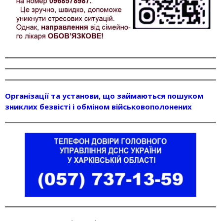
Організації та установи, що займаються пошуком
зниклих безвісті і обміном військовополонених