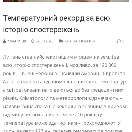
Температурний рекорд за всю
історію спостережень
nove.in.ua
02.08.2023
КРАЇНА
,
НОВИНИ
0
Липень став найспекотнішим місяцем на землі за
всю історію спостережень і, можливо, за 120 000
років, – вчені Регіони в Північній Америці, Європі та
Азії страждають від аномально високих температур,
а світові океани нагріваються до безпрецедентних
рівнів. Кліматологи та метеорологи відзначають –
надзвичайна спека б'є рекорди із значним відривом
від минулих показників. І через 10 років ця
температура може здатися нам «прохолодною». У
липні за перші 23 дні середня температура повітря