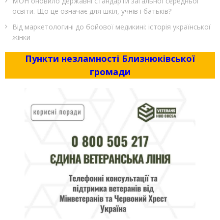
МОН оновило державні стандарти загальної середньої
освіти. Що це означає для шкіл, учнів і батьків?
Від маркетологині до бойової медикині: історія української
жінки
Пункти незламності Близнюківської
громади