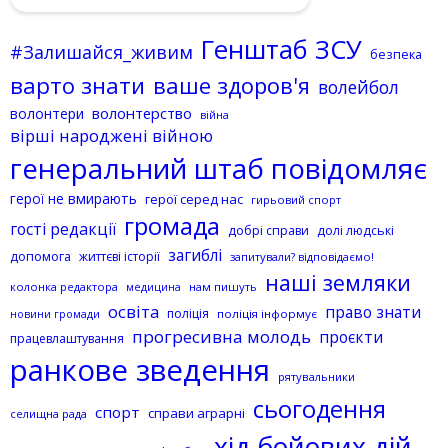
Генштаб ЗСУ
#Залишайся_живим
безпека
варто знати
ваше здоров'я
волейбол
волонтерство
волонтери
війна
вірші народжені війною
генеральний штаб повідомляє
герої не вмирають
герої серед нас
гирьовий спорт
громада
гості редакції
добрі справи
долі людські
загиблі
допомога
життєві історії
запитували? відповідаємо!
наші земляки
колонка редактора
нам пишуть
медицина
освіта
право знати
поліція
поліція інформує
новини громади
прогресивна молодь
проєкти
працевлаштування
ранкове зведення
рятувальники
сьогодення
спорт
справи аграрні
селищна рада
хід бойових дій