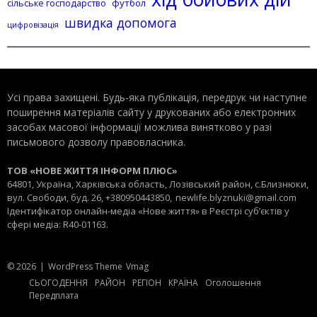
сільське господарство
футбол
швидка допомога
цифровізація
Усі права захищені. Будь-яка публiкацiя, передрук чи наступне
поширення матеріалів сайту у друкованих або електронних
засобах масової інформації можлива винятково у разі
письмового дозволу правовласника.
ТОВ «НОВЕ ЖИТТЯ ІНФОРМ ПЛЮС»
64801, Україна, Харківська область, Лозівський район, с.Близнюки,
вул. Свободи, буд. 26, +380950443850,
newlife.blyznuki@gmail.com
Ідентифікатор онлайн-медіа «Нове життя» в Реєстрі суб’єктів у
сфері медіа: R40-01163.
© 2026
|
WordPress Theme
Vmag
СЬОГОДЕННЯ
РАЙОН
РЕГІОН
КРАЇНА
Оголошення
Передплата