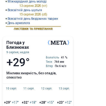
Погода у
Близнюках
9 серпня, неділя
+29°
Вологість
41 %
Тиск
744 мм
Вітер
Пн 6 м/с
мінлива хмарність, без опадів,
спекотно
10 серп.
11 серп.
12 серп.
13 серп.
+29°
+17°
+32°
+18°
+28°
+15°
+23°
+12°