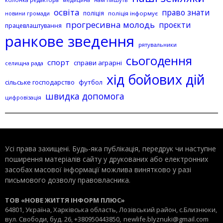
медицина
освіта
право знати
поліція
поліція інформує
новини громади
прогресивна молодь
проєкти
працевлаштування
ранкове зведення
рятувальники
сьогодення
спорт
справи аграрні
селищна рада
хід бойових дій
сільське господарство
футбол
швидка допомога
цифровізація
Усі права захищені. Будь-яка публiкацiя, передрук чи наступне
поширення матеріалів сайту у друкованих або електронних
засобах масової інформації можлива винятково у разі
письмового дозволу правовласника.
ТОВ «НОВЕ ЖИТТЯ ІНФОРМ ПЛЮС»
64801, Україна, Харківська область, Лозівський район, с.Близнюки,
вул. Свободи, буд. 26, +380950443850,
newlife.blyznuki@gmail.com