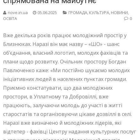
спрямована на майбутнє
nove.in.ua
05.06.2025
ГРОМАДА
,
КУЛЬТУРА
,
НОВИНИ
,
ОСВІТА
0
Вже декілька років працює молодіжний простір у
Близнюках. Наразі він має назву – «ШО» - шанс
об’єднання, власний логотип, молодих фахівців та
плани щодо розвитку. Очільник простору Богдан
Павлюченко каже: «Ми постійно шукаємо молодих
ініціативних людей в населених пунктах громади.
Приємно констатувати, що два молодіжних
простори, в Уплатному та Добровіллі, вже
працюють, залучаючи молодь до участі в житті
старостатів та організовуючи цікаве дозвіллі в селі.
Наразі вже визначено й молодіжних лідерів, які
відтепер - фахівці Центру надання культурних послуг