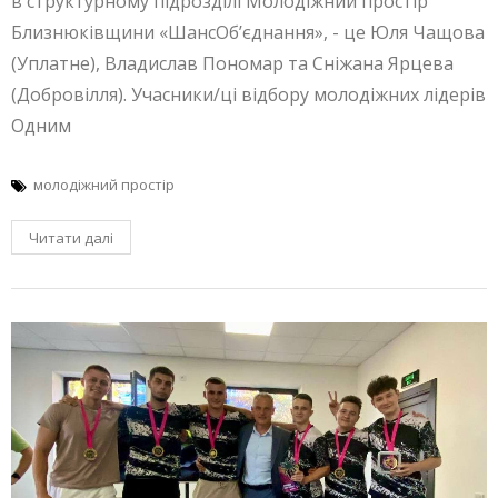
в структурному підрозділі Молодіжний простір
Близнюківщини «ШансОб’єднання», - це Юля Чащова
(Уплатне), Владислав Пономар та Сніжана Ярцева
(Добровілля). Учасники/ці відбору молодіжних лідерів
Одним
молодіжний простір
Читати далі