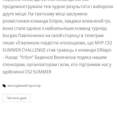
продемонстрували теж чудові результати і виборола
друге місце. На третьому місці заслужено
розмістилася команда Eclipse, завдяки впевненій грі,
вони стали однією з найсильніших команд турніру.
Богдан Павлюченко на своїй сторінці в телеграм
пише: «З великою гордістю оголошуємо, що MVP CS2
SUMMER CHALLENGE став гравець з команди ElNapo
- Назар "fr0on" Беденко! Величезна подяка нашим
спонсорам, організаторам і всім, хто підтримав нас у
здійсненні CS2 SUMMER
молодіжний простір
Читати далі