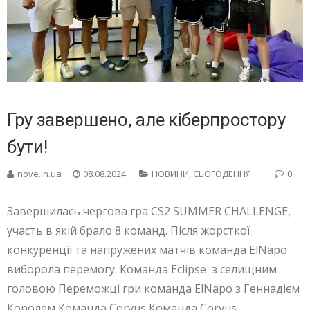
Гру завершено, але кіберпростору
бути!
nove.in.ua
08.08.2024
НОВИНИ
,
СЬОГОДЕННЯ
0
Завершилась чергова гра CS2 SUMMER CHALLENGE,
участь в якій брало 8 команд. Після жорсткої
конкуренції та напружених матчів команда ElNapo
виборола перемогу. Команда Eclipse з селищним
головою Переможці гри команда ElNapo з Геннадієм
Королем Команда Corvus Команда Corvus