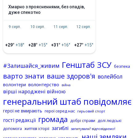
хмарно з проясненнями, без опадів,
дуже спекотно
9 серп.
10 серп.
11 серп.
12 серп.
+29°
+18°
+28°
+15°
+31°
+16°
+27°
+15°
Генштаб ЗСУ
#Залишайся_живим
безпека
варто знати
ваше здоров'я
волейбол
волонтерство
волонтери
війна
вірші народжені війною
генеральний штаб повідомляє
герої не вмирають
герої серед нас
гирьовий спорт
громада
гості редакції
добрі справи
долі людські
загиблі
допомога
життєві історії
запитували? відповідаємо!
наші земляки
колонка редактора
нам пишуть