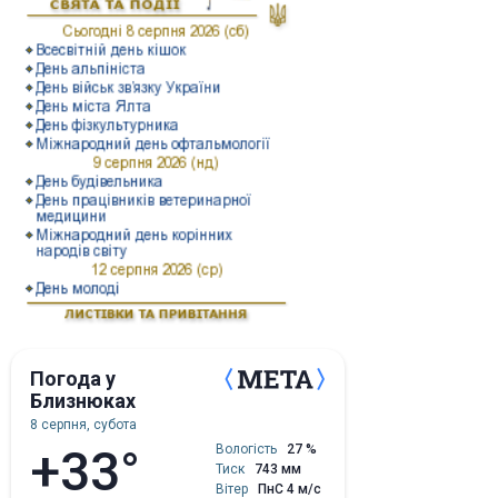
Погода у
Близнюках
8 серпня, субота
+33°
Вологість
27 %
Тиск
743 мм
Вітер
ПнС 4 м/с