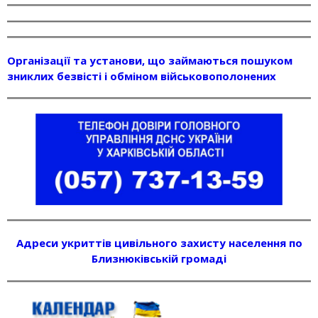
Організації та установи, що займаються пошуком
зниклих безвісті і обміном військовополонених
Адреси укриттів цивільного захисту населення по
Близнюківській громаді