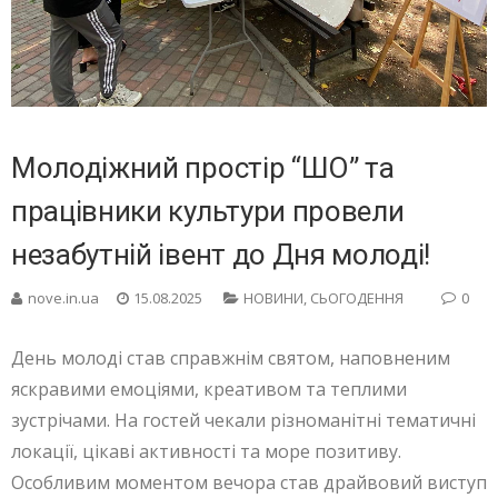
Молодіжний простір “ШО” та
працівники культури провели
незабутній івент до Дня молоді!
nove.in.ua
15.08.2025
НОВИНИ
,
СЬОГОДЕННЯ
0
День молоді став справжнім святом, наповненим
яскравими емоціями, креативом та теплими
зустрічами. На гостей чекали різноманітні тематичні
локації, цікаві активності та море позитиву.
Особливим моментом вечора став драйвовий виступ