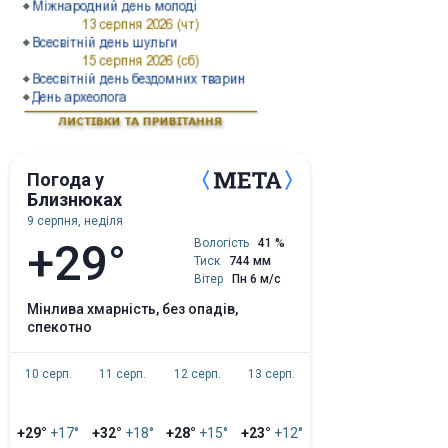
Погода у
Близнюках
9 серпня, неділя
+29°
Вологість
41 %
Тиск
744 мм
Вітер
Пн 6 м/с
мінлива хмарність, без опадів,
спекотно
10 серп.
11 серп.
12 серп.
13 серп.
+29°
+17°
+32°
+18°
+28°
+15°
+23°
+12°