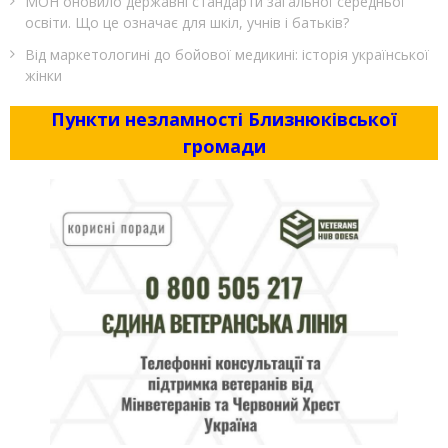
МОН оновило державні стандарти загальної середньої
освіти. Що це означає для шкіл, учнів і батьків?
Від маркетологині до бойової медикині: історія української
жінки
Пункти незламності Близнюківської
громади