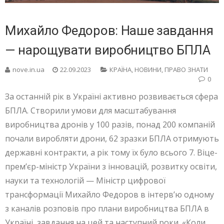
Михайло Федоров: Наше завдання
— нарощувати виробництво БПЛА
nove.in.ua
22.09.2023
КРАЇНА
,
НОВИНИ
,
ПРАВО ЗНАТИ
0
За останній рік в Україні активно розвивається сфера
БПЛА. Створили умови для масштабування
виробництва дронів у 100 разів, понад 200 компаній
почали виробляти дрони, 62 зразки БПЛА отримують
державні контракти, а рік тому їх було всього 7. Віце-
прем’єр-міністр України з інновацій, розвитку освіти,
науки та технологій — Міністр цифрової
трансформації Михайло Федоров в інтерв’ю одному
з каналів розповів про плани виробництва БПЛА в
Україні, завдання на цей та наступний роки. «Коли