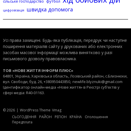
сільське господарство
футбол
швидка допомога
цифровізація
Усі права захищені. Будь-яка публiкацiя, передрук чи наступне
поширення матеріалів сайту у друкованих або електронних
засобах масової інформації можлива винятково у разі
письмового дозволу правовласника.
ТОВ «НОВЕ ЖИТТЯ ІНФОРМ ПЛЮС»
64801, Україна, Харківська область, Лозівський район, с.Близнюки,
вул. Свободи, буд. 26, +380950443850,
newlife.blyznuki@gmail.com
Ідентифікатор онлайн-медіа «Нове життя» в Реєстрі суб’єктів у
сфері медіа: R40-01163.
© 2026
|
WordPress Theme
Vmag
СЬОГОДЕННЯ
РАЙОН
РЕГІОН
КРАЇНА
Оголошення
Передплата