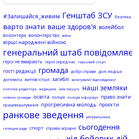
Генштаб ЗСУ
#Залишайся_живим
безпека
варто знати
ваше здоров'я
волейбол
волонтерство
волонтери
війна
вірші народжені війною
генеральний штаб повідомляє
герої не вмирають
герої серед нас
гирьовий спорт
громада
гості редакції
добрі справи
долі людські
загиблі
допомога
життєві історії
запитували? відповідаємо!
наші земляки
колонка редактора
нам пишуть
медицина
освіта
право знати
поліція
поліція інформує
новини громади
прогресивна молодь
проєкти
працевлаштування
ранкове зведення
рятувальники
сьогодення
спорт
справи аграрні
селищна рада
хід бойових дій