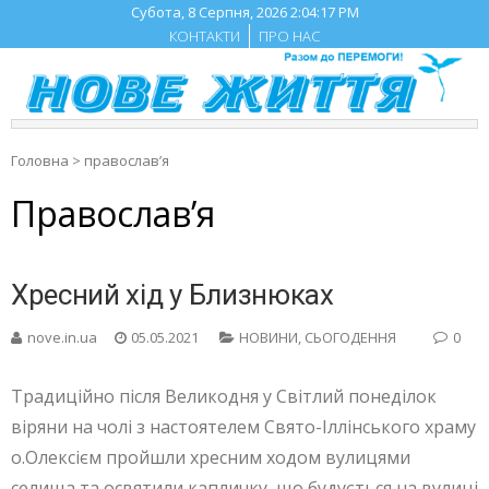
Skip
Субота, 8 Серпня, 2026
2:04:18 PM
to
КОНТАКТИ
ПРО НАС
content
Головна
>
православ’я
Православ’я
Хресний хід у Близнюках
nove.in.ua
05.05.2021
НОВИНИ
,
СЬОГОДЕННЯ
0
Традиційно після Великодня у Світлий понеділок
віряни на чолі з настоятелем Свято-Іллінського храму
о.Олексієм пройшли хресним ходом вулицями
селища та освятили капличку, що будується на вулиці