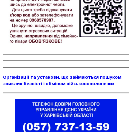
Організації та установи, що займаються пошуком
зниклих безвісті і обміном військовополонених