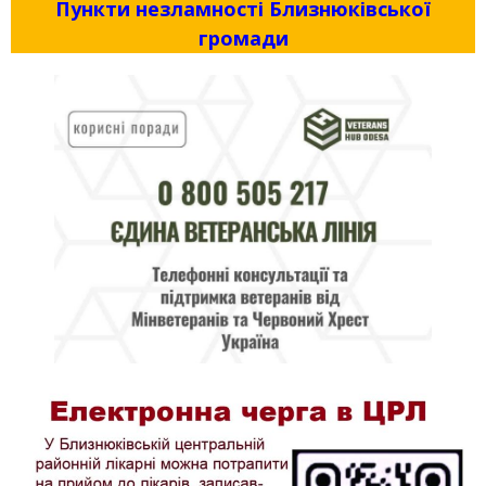
Пункти незламності Близнюківської
громади