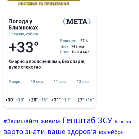
Погода у
Близнюках
8 серпня, субота
+33°
Вологість
27 %
Тиск
743 мм
Вітер
ПнС 4 м/с
хмарно з проясненнями, без опадів,
дуже спекотно
9 серп.
10 серп.
11 серп.
12 серп.
+30°
+18°
+28°
+16°
+31°
+17°
+27°
+16°
Генштаб ЗСУ
#Залишайся_живим
безпека
варто знати
ваше здоров'я
волейбол