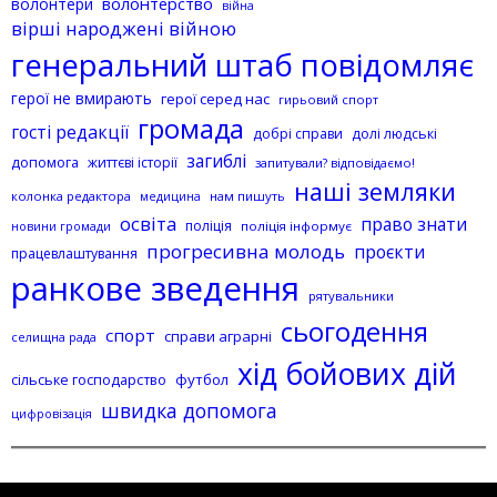
волонтерство
волонтери
війна
вірші народжені війною
генеральний штаб повідомляє
герої не вмирають
герої серед нас
гирьовий спорт
громада
гості редакції
добрі справи
долі людські
загиблі
допомога
життєві історії
запитували? відповідаємо!
наші земляки
колонка редактора
нам пишуть
медицина
освіта
право знати
поліція
поліція інформує
новини громади
прогресивна молодь
проєкти
працевлаштування
ранкове зведення
рятувальники
сьогодення
спорт
справи аграрні
селищна рада
хід бойових дій
сільське господарство
футбол
швидка допомога
цифровізація