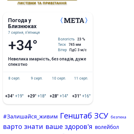
Погода у
Близнюках
7 серпня, пʼятниця
+34°
Вологість
23 %
Тиск
745 мм
Вітер
ПдС 3 м/с
невелика хмарність, без опадів, дуже
спекотно
8 серп.
9 серп.
10 серп.
11 серп.
+34°
+19°
+29°
+18°
+28°
+14°
+31°
+16°
Генштаб ЗСУ
#Залишайся_живим
безпека
варто знати
ваше здоров'я
волейбол