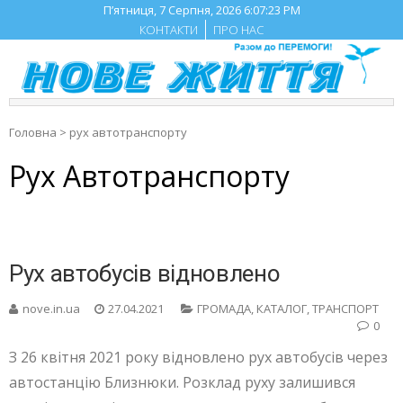
Skip
П’ятниця, 7 Серпня, 2026
6:07:24 PM
to
КОНТАКТИ
ПРО НАС
content
Головна
>
рух автотранспорту
Рух Автотранспорту
Рух автобусів відновлено
nove.in.ua
27.04.2021
ГРОМАДА
,
КАТАЛОГ
,
ТРАНСПОРТ
0
З 26 квітня 2021 року відновлено рух автобусів через
автостанцію Близнюки. Розклад руху залишився