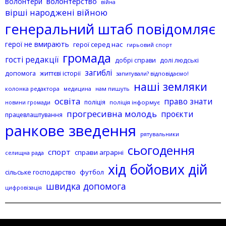
волонтерство
волонтери
війна
вірші народжені війною
генеральний штаб повідомляє
герої не вмирають
герої серед нас
гирьовий спорт
громада
гості редакції
добрі справи
долі людські
загиблі
допомога
життєві історії
запитували? відповідаємо!
наші земляки
колонка редактора
нам пишуть
медицина
освіта
право знати
поліція
поліція інформує
новини громади
прогресивна молодь
проєкти
працевлаштування
ранкове зведення
рятувальники
сьогодення
спорт
справи аграрні
селищна рада
хід бойових дій
сільське господарство
футбол
швидка допомога
цифровізація