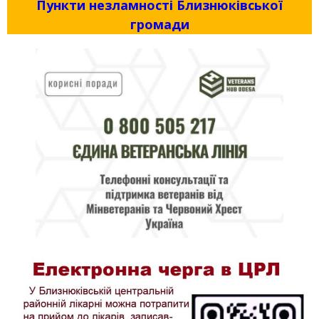
Пункти незламності Близнюківської
громади