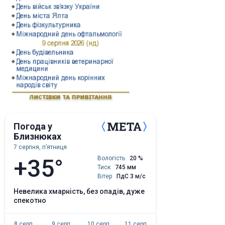
Погода у
Близнюках
7 серпня, пʼятниця
+35°
Вологість
20 %
Тиск
745 мм
Вітер
ПдС 3 м/с
невелика хмарність, без опадів, дуже
спекотно
8 серп.
9 серп.
10 серп.
11 серп.