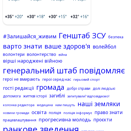
+35°
+20°
+30°
+18°
+30°
+15°
+32°
+16°
Генштаб ЗСУ
#Залишайся_живим
безпека
варто знати
ваше здоров'я
волейбол
волонтерство
волонтери
війна
вірші народжені війною
генеральний штаб повідомляє
герої не вмирають
герої серед нас
гирьовий спорт
громада
гості редакції
добрі справи
долі людські
загиблі
допомога
життєві історії
запитували? відповідаємо!
наші земляки
колонка редактора
нам пишуть
медицина
освіта
право знати
поліція
поліція інформує
новини громади
прогресивна молодь
проєкти
працевлаштування
ранкове зведення