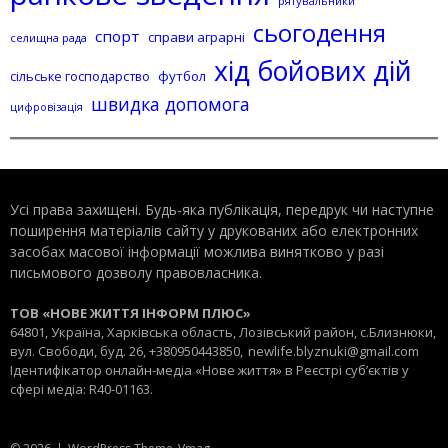
рятувальники
сьогодення
спорт
справи аграрні
селищна рада
хід бойових дій
сільське господарство
футбол
швидка допомога
цифровізація
Усі права захищені. Будь-яка публiкацiя, передрук чи наступне
поширення матеріалів сайту у друкованих або електронних
засобах масової інформації можлива винятково у разі
письмового дозволу правовласника.
ТОВ «НОВЕ ЖИТТЯ ІНФОРМ ПЛЮС»
64801, Україна, Харківська область, Лозівський район, с.Близнюки,
вул. Свободи, буд. 26, +380950443850,
newlife.blyznuki@gmail.com
Ідентифікатор онлайн-медіа «Нове життя» в Реєстрі суб’єктів у
сфері медіа: R40-01163.