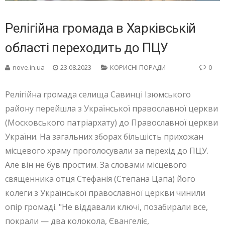
Релігійна громада в Харківській
області переходить до ПЦУ
nove.in.ua
23.08.2023
КОРИСНІ ПОРАДИ
0
Релігійна громада селища Савинці Ізюмського
району перейшла з Української православної церкви
(Московського патріархату) до Православної церкви
України. На загальних зборах більшість прихожан
місцевого храму проголосували за перехід до ПЦУ.
Але він не був простим. За словами місцевого
священника отця Стефанія (Степана Цапа) його
колеги з Української православної церкви чинили
опір громаді. "Не віддавали ключі, позабирали все,
покрали — два колокола, Євангеліє,