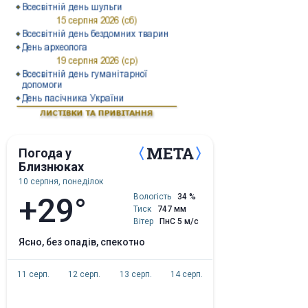
Погода у
Близнюках
10 серпня, понеділок
+29°
Вологість
34 %
Тиск
747 мм
Вітер
ПнС 5 м/с
ясно, без опадів, спекотно
11 серп.
12 серп.
13 серп.
14 серп.