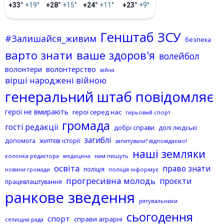
+33°
+19°
+28°
+15°
+24°
+11°
+23°
+9°
Генштаб ЗСУ
#Залишайся_живим
безпека
варто знати
ваше здоров'я
волейбол
волонтерство
волонтери
війна
вірші народжені війною
генеральний штаб повідомляє
герої не вмирають
герої серед нас
гирьовий спорт
громада
гості редакції
добрі справи
долі людські
загиблі
допомога
життєві історії
запитували? відповідаємо!
наші земляки
колонка редактора
нам пишуть
медицина
освіта
право знати
поліція
поліція інформує
новини громади
прогресивна молодь
проєкти
працевлаштування
ранкове зведення
рятувальники
сьогодення
спорт
справи аграрні
селищна рада