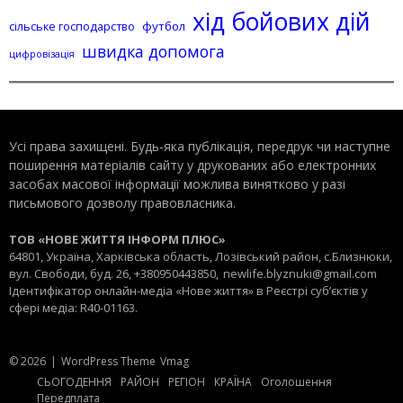
хід бойових дій
сільське господарство
футбол
швидка допомога
цифровізація
Усі права захищені. Будь-яка публiкацiя, передрук чи наступне
поширення матеріалів сайту у друкованих або електронних
засобах масової інформації можлива винятково у разі
письмового дозволу правовласника.
ТОВ «НОВЕ ЖИТТЯ ІНФОРМ ПЛЮС»
64801, Україна, Харківська область, Лозівський район, с.Близнюки,
вул. Свободи, буд. 26, +380950443850,
newlife.blyznuki@gmail.com
Ідентифікатор онлайн-медіа «Нове життя» в Реєстрі суб’єктів у
сфері медіа: R40-01163.
© 2026
|
WordPress Theme
Vmag
СЬОГОДЕННЯ
РАЙОН
РЕГІОН
КРАЇНА
Оголошення
Передплата