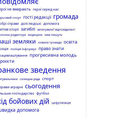
повідомляє
ерої не вмирають
герої серед нас
громада
гості редакції
ирьовий спорт
допомога
обрі справи
долі людські
загиблі
иттєві історії
запитували? відповідаємо!
олонка редактора
нам пишуть
медицина
наші земляки
освіта
новини громади
право знати
оліція
поліція інформує
прогресивна молодь
рацевлаштування
роєкти
ранкове зведення
спорт
ятувальники
селищна рада
сьогодення
прави аграрні
ільське господарство
футбол
хід бойових дій
цифровізація
швидка допомога