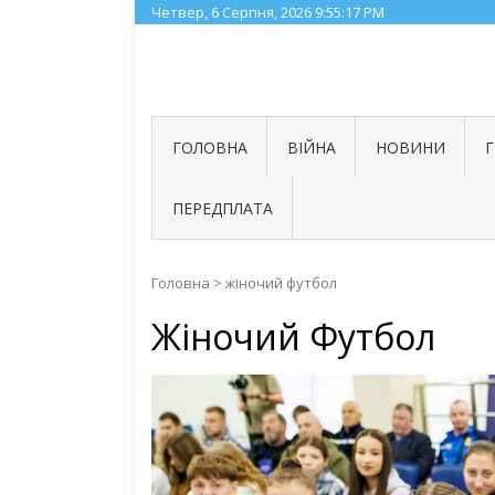
Skip
Четвер, 6 Серпня, 2026
9:55:18 PM
to
content
ГОЛОВНА
ВІЙНА
НОВИНИ
ПЕРЕДПЛАТА
Головна
>
жіночий футбол
Жіночий Футбол