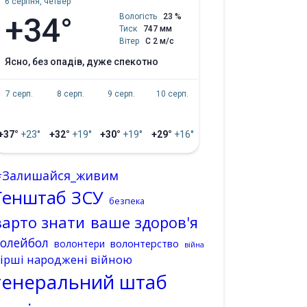
6 серпня, четвер
+34°
Вологість
23 %
Тиск
747 мм
Вітер
С 2 м/с
ясно, без опадів, дуже спекотно
7 серп.
8 серп.
9 серп.
10 серп.
+37°
+23°
+32°
+19°
+30°
+19°
+29°
+16°
#Залишайся_живим
Генштаб ЗСУ
безпека
варто знати
ваше здоров'я
волейбол
волонтерство
волонтери
війна
ірші народжені війною
генеральний штаб