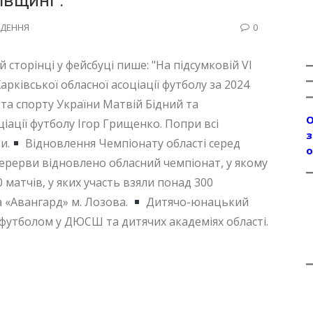
івщині”.
ДЕННЯ
0
й сторінці у фейсбуці пише: "На підсумковій VІ
рківської обласної асоціації футболу за 2024
 та спорту України Матвій Бідний та
О
іації футболу Ігор Грищенко. Попри всі
з
и.
Відновлення Чемпіонату області серед
о
перерви відновлено обласний чемпіонат, у якому
 матчів, у яких участь взяли понад 300
а «Авангард» м. Лозова.
Дитячо-юнацький
 футболом у ДЮСШ та дитячих академіях області.