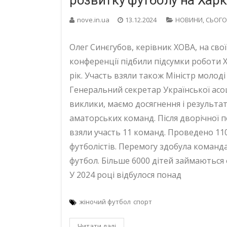
розвитку футболу на Харк
nove.in.ua
13.12.2024
НОВИНИ
,
СЬОГО
Олег Синєгубов, керівник ХОВА, на свої
конференції підбили підсумки роботи Ха
рік. Участь взяли також Міністр молоді
Генеральний секретар Української асоц
виклики, маємо досягнення і результат
аматорських команд. Після дворічної 
взяли участь 11 команд. Проведено 110
футболістів. Перемогу здобула команд
футбол. Більше 6000 дітей займаються
У 2024 році відбулося понад
жіночий футбол
спорт
Читати далі