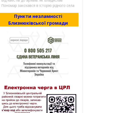
Від квестів до архівів: як Владислав
Пономар закохався в історію рідного села
Пункти незламності
Близнюківської громади