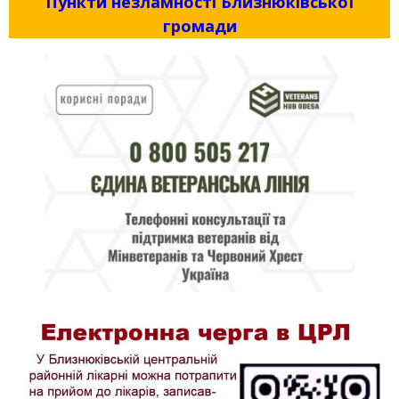
Пункти незламності Близнюківської
громади