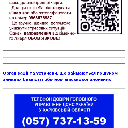
Організації та установи, що займаються пошуком
зниклих безвісті і обміном військовополонених