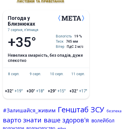
Погода у
Близнюках
7 серпня, пʼятниця
+35°
Вологість
19 %
Тиск
745 мм
Вітер
ПдС 2 м/с
невелика хмарність, без опадів, дуже
спекотно
8 серп.
9 серп.
10 серп.
11 серп.
+32°
+19°
+30°
+18°
+29°
+15°
+32°
+17°
Генштаб ЗСУ
#Залишайся_живим
безпека
варто знати
ваше здоров'я
волейбол
волонтерство
волонтери
війна