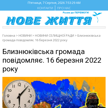
Skip
П’ятниця, 7 Серпня, 2026
7:53:30 AM
to
КОНТАКТИ
ПРО НАС
content
Головна
>
НОВИНИ
>
НОВИНИ СЕЛИЩНОЇ РАДИ
>
Близнюківська
громада повідомляє. 16 березня 2022 року
Близнюківська громада
повідомляє. 16 березня 2022
року