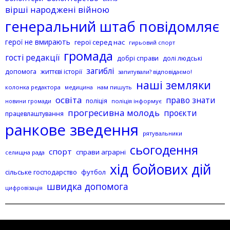
вірші народжені війною
генеральний штаб повідомляє
герої не вмирають
герої серед нас
гирьовий спорт
громада
гості редакції
добрі справи
долі людські
загиблі
допомога
життєві історії
запитували? відповідаємо!
наші земляки
колонка редактора
нам пишуть
медицина
освіта
право знати
поліція
поліція інформує
новини громади
прогресивна молодь
проєкти
працевлаштування
ранкове зведення
рятувальники
сьогодення
спорт
справи аграрні
селищна рада
хід бойових дій
сільське господарство
футбол
швидка допомога
цифровізація