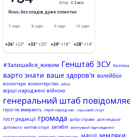
Вітер
С 2 м/с
ясно, без опадів, дуже спекотно
7 серп.
8 серп.
9 серп.
10 серп.
+36°
+23°
+33°
+20°
+29°
+18°
+28°
+14°
Генштаб ЗСУ
#Залишайся_живим
безпека
варто знати
ваше здоров'я
волейбол
волонтерство
волонтери
війна
вірші народжені війною
генеральний штаб повідомляє
герої не вмирають
герої серед нас
гирьовий спорт
громада
гості редакції
добрі справи
долі людські
загиблі
допомога
життєві історії
запитували? відповідаємо!
наші земляки
колонка редактора
нам пишуть
медицина