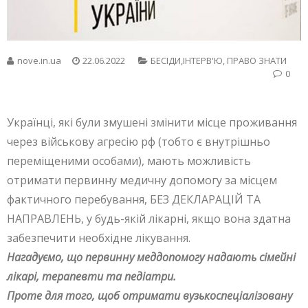
nove.in.ua
22.06.2022
БЕСIДИ,ІНТЕРВ'Ю
,
ПРАВО ЗНАТИ
0
Українці, які були змушені змінити місце проживання
через військову агресію рф (тобто є внутрішньо
переміщеними особами), мають можливість
отримати первинну медичну допомогу за місцем
фактичного перебування, БЕЗ ДЕКЛАРАЦІЙ ТА
НАПРАВЛЕНЬ, у будь-якій лікарні, якщо вона здатна
забезпечити необхідне лікування.
Нагадуємо, що первинну меддопомогу надають сімейні
лікарі, терапевти та педіатри.
Проте для того, щоб отримати вузькоспеціалізовану