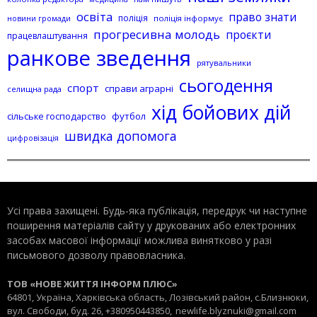
освіта
право знати
поліція
поліція інформує
новини громади
прогресивна молодь
проєкти
працевлаштування
ранкове зведення
рятувальники
сьогодення
спорт
справи аграрні
селищна рада
хід бойових дій
сільське господарство
футбол
швидка допомога
цифровізація
Усі права захищені. Будь-яка публiкацiя, передрук чи наступне
поширення матеріалів сайту у друкованих або електронних
засобах масової інформації можлива винятково у разі
письмового дозволу правовласника.
ТОВ «НОВЕ ЖИТТЯ ІНФОРМ ПЛЮС»
64801, Україна, Харківська область, Лозівський район, с.Близнюки,
вул. Свободи, буд. 26, +380950443850,
newlife.blyznuki@gmail.com