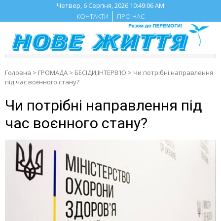
Skip
Четвер, 6 Серпня, 2026
10:49:06 AM
to
КОНТАКТИ
ПРО НАС
content
Головна
>
ГРОМАДА
>
БЕСIДИ,ІНТЕРВ'Ю
>
Чи потрібні направлення
під час воєнного стану?
Чи потрібні направлення під
час воєнного стану?