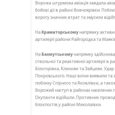
Ворожа штурмова авіація завдала авіа
бойові дії в районі Вовчоярівки. Поб
ворогу значних втрат та змусили відій
На
Краматорському
напрямку активних
артилерії райони Райгородка та Маяків
На
Бахмутському
напрямку здійснював
ствольної та реактивної артилерії в р
Білогорівка, Клинове та Зайцеве. Удар 
Покровського. Наші воїни виявили та 
поблизу Спірного та Яковлівки, а так
Ворожий наступ в районах населених 
Окупанти відійшли. Противник провод
блокпостів у районі Миколаївки.