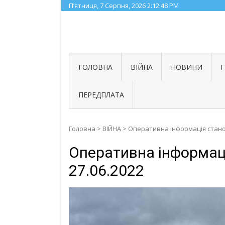
Skip
П’ятниця, 7 Серпня, 2026
2:12:49 PM
to
content
ГОЛОВНА
ВІЙНА
НОВИНИ
ПЕРЕДПЛАТА
Головна
>
ВІЙНА
>
Оперативна інформація станом
Оперативна інформаці
27.06.2022