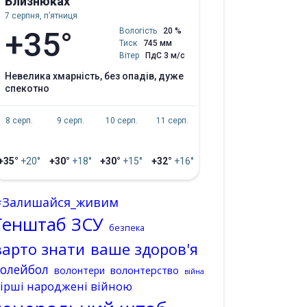
Близнюках
7 серпня, пʼятниця
+35°
Вологість
20 %
Тиск
745 мм
Вітер
ПдС 3 м/с
невелика хмарність, без опадів, дуже
спекотно
8 серп.
9 серп.
10 серп.
11 серп.
+35°
+20°
+30°
+18°
+30°
+15°
+32°
+16°
#Залишайся_живим
Генштаб ЗСУ
безпека
варто знати
ваше здоров'я
волейбол
волонтерство
волонтери
війна
ірші народжені війною