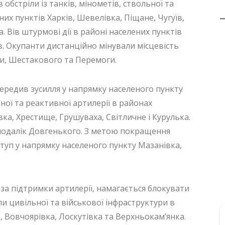
обстріли із танків, мінометів, ствольної та
их пунктів Харків, Шевелівка, Піщане, Чугуїв,
. Вів штурмові дії в районі населених пунктів
в. Окупанти дистанційно мінували місцевість
ки, Шестакового та Перемоги.
ередив зусилля у напрямку населеного пункту
ьної та реактивної артилерії в районах
ка, Хрестище, Грушуваха, Світличне і Курулька.
подалік Довгенького. З метою покращення
туп у напрямку населеного пункту Мазанівка,
за підтримки артилерії, намагається блокувати
ли цивільної та військової інфраструктури в
, Вовчоярівка, Лоскутівка та Верхньокам’янка.