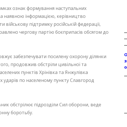
мках ознак формування наступальних
За наявною інформацією, керівництво
и військову підтримку російській федерації,
правлено чергову партію боєприпасів обсягом до
О
вжує забезпечувати посилену охорону ділянки
з
того, продовжив обстріли цивільної та
о
аселених пунктів Хрінівка та Янжулівка
них ударів по населеному пункту Славгород
ик обстрілює підрозділи Сил оборони, веде
онну боротьбу.