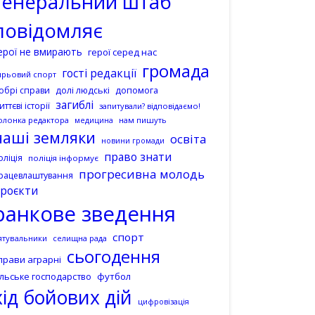
генеральний штаб
повідомляє
ерої не вмирають
герої серед нас
громада
гості редакції
ирьовий спорт
допомога
обрі справи
долі людські
загиблі
иттєві історії
запитували? відповідаємо!
олонка редактора
нам пишуть
медицина
наші земляки
освіта
новини громади
право знати
оліція
поліція інформує
прогресивна молодь
рацевлаштування
роєкти
ранкове зведення
спорт
ятувальники
селищна рада
сьогодення
прави аграрні
ільське господарство
футбол
хід бойових дій
цифровізація