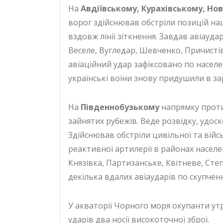
На
Авдіївському, Курахівському, Но
ворог здійснював обстріли позицій наш
вздовж лінії зіткнення. Завдав авіауда
Веселе, Вугледар, Шевченко, Причистів
авіаційний удар зафіксовано по населе
українські воїни знову придушили в за
На
Південнобузькому
напрямку проти
зайнятих рубежів. Веде розвідку, удо
Здійснював обстріли цивільної та війс
реактивної артилерії в районах насел
Князівка, Партизанське, Квітневе, Сте
декілька вдалих авіаударів по скупчен
У акваторії Чорного моря окупанти ут
ударів два носії високоточної зброї.