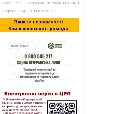
агресії рф проти України. Ситуація на фронті
7 серпня. Події та прикмети дня
Пункти незламності
Близнюківської громади