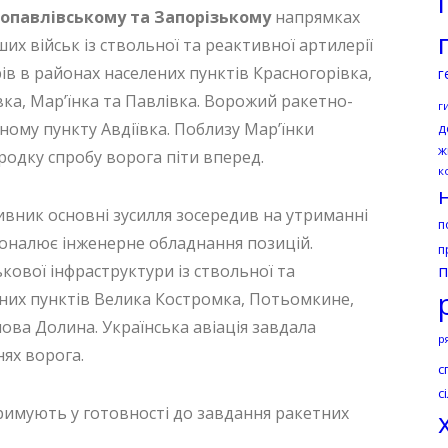
вопавлівському та Запорізькому
напрямках
их військ із ствольної та реактивної артилерії
рів в районах населених пунктів Красногорівка,
г
ка, Мар’їнка та Павлівка. Ворожий ракетно-
г
ному пункту Авдіївка. Поблизу Марʼїнки
д
ж
родку спробу ворога піти вперед.
к
вник основні зусилля зосередив на утриманні
п
сконалює інженерне обладнання позицій.
п
ькової інфраструктури із ствольної та
п
ених пунктів Велика Костромка, Потьомкине,
пова Долина. Українська авіація завдала
р
нях ворога.
с
с
римують у готовності до завдання ракетних