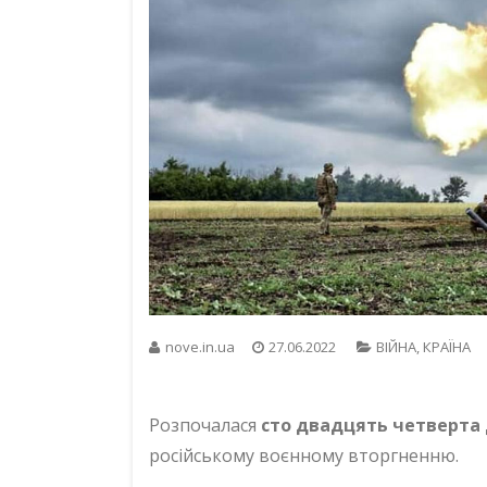
nove.in.ua
27.06.2022
ВІЙНА
,
КРАЇНА
Розпочалася
сто двадцять четверта
російському воєнному вторгненню.