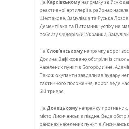
На
Харківському
напрямку здійснював 
реактивної артилерії в районах населен
Шестакове, Замулівка та Руська Лозова
Дементіївка та Питомник, успіху не ма
поблизу Федорівки, Українки, Замулів
На
Слов’янському
напрямку ворог зос
Долина. Зафіксовано обстріли із ствол
населених пунктів Богородичне, Адамів
Також окупанти завдали авіаудару не
тактичного положення, ворог веде нас
бій триває.
На
Донецькому
напрямку противник, 
місто Лисичанськ з півдня. Веде обстрі
районах населених пунктів Лисичанськ