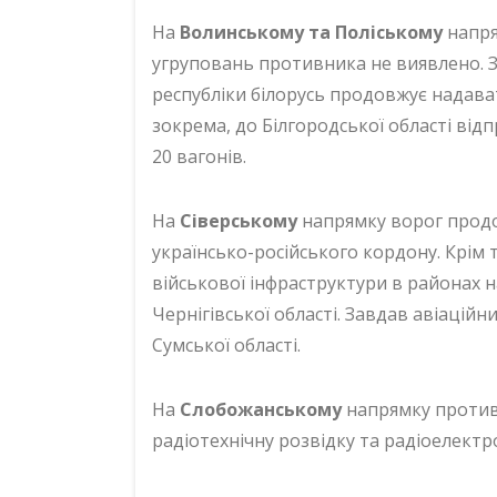
На
Волинському та Поліському
напря
угруповань противника не виявлено. 
республіки білорусь продовжує надават
зокрема, до Білгородської області від
20 вагонів.
На
Сіверському
напрямку ворог продо
українсько-російського кордону. Крім 
військової інфраструктури в районах н
Чернігівської області. Завдав авіацій
Сумської області.
На
Слобожанському
напрямку противн
радіотехнічну розвідку та радіоелектр