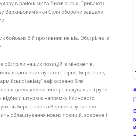
удару в районі міста Лисичанськ. Тривають
лизу Верхньокам’янки Сили оборони завдали
ти.
 бойових бій противник не вів, Обстріляв із
.
 обстріли наших позицій із мінометів,
айонах населених пунктів Спірне, Берестове,
армійської авіації зафіксовано біля
знешкодили диверсійно-розвідувальні групи
ож відбили штурм в напрямку Клинового.
пунктів Берестове та Вершина зупинено.
ить облаштування нових позицій, зокрема і
в