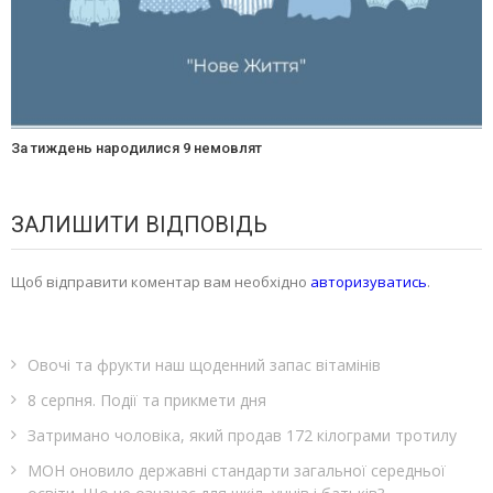
За тиждень народилися 9 немовлят
ЗАЛИШИТИ ВІДПОВІДЬ
Щоб відправити коментар вам необхідно
авторизуватись
.
Овочі та фрукти наш щоденний запас вітамінів
8 серпня. Події та прикмети дня
Затримано чоловіка, який продав 172 кілограми тротилу
МОН оновило державні стандарти загальної середньої