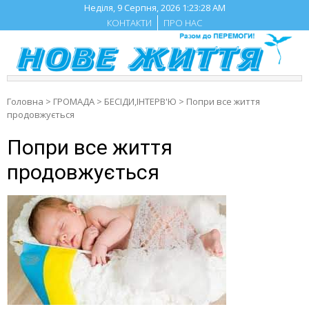
Skip
Неділя, 9 Серпня, 2026
1:23:29 AM
to
КОНТАКТИ
ПРО НАС
content
Головна
>
ГРОМАДА
>
БЕСIДИ,ІНТЕРВ'Ю
>
Попри все життя
продовжується
Попри все життя
продовжується