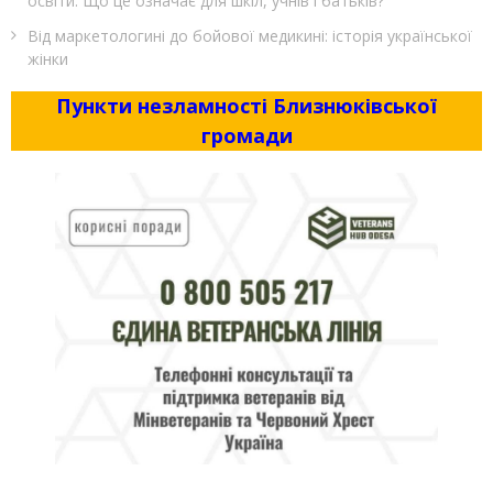
освіти. Що це означає для шкіл, учнів і батьків?
Від маркетологині до бойової медикині: історія української
жінки
Пункти незламності Близнюківської
громади