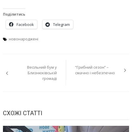
Поділитись
Facebook
Telegram
новонароджені
Навігація
Весільний бум у
“Грибний сезон” –
записів
Близнюківській
смачно і небезпечно
громаді
СХОЖІ СТАТТІ