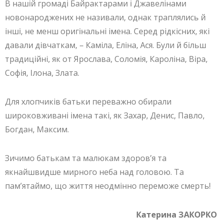
В нашій громаді Байрактарами і Джавелінами
новонароджених не називали, однак траплялись й
інші, не менш оригінальні імена. Серед рідкісних, які
давали дівчаткам, – Каміла, Еліна, Ася. Були й більш
традиційні, як от Ярослава, Соломія, Кароліна, Віра,
Софія, Ілона, Злата.
Для хлопчиків батьки переважно обирали
широковживані імена такі, як Захар, Денис, Павло,
Богдан, Максим.
Зичимо батькам та малюкам здоров’я та
якнайшвидше мирного неба над головою. Та
пам’ятаймо, що життя неодмінно переможе смерть!
Катерина ЗАКОРКО