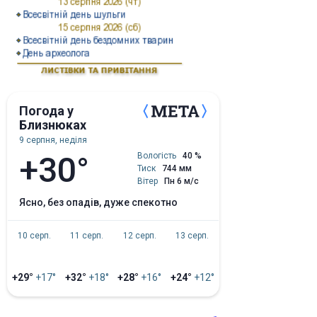
Погода у
Близнюках
9 серпня, неділя
+30°
Вологість
40 %
Тиск
744 мм
Вітер
Пн 6 м/с
ясно, без опадів, дуже спекотно
10 серп.
11 серп.
12 серп.
13 серп.
+29°
+17°
+32°
+18°
+28°
+16°
+24°
+12°