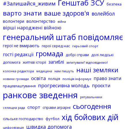
Генштаб ЗСУ
#Залишайся_живим
безпека
варто знати
ваше здоров'я
волейбол
волонтерство
волонтери
війна
вірші народжені війною
генеральний штаб повідомляє
герої не вмирають
герої серед нас
гирьовий спорт
громада
гості редакції
добрі справи
долі людські
загиблі
допомога
життєві історії
запитували? відповідаємо!
наші земляки
колонка редактора
нам пишуть
медицина
освіта
право знати
поліція
поліція інформує
новини громади
прогресивна молодь
проєкти
працевлаштування
ранкове зведення
рятувальники
сьогодення
спорт
справи аграрні
селищна рада
хід бойових дій
сільське господарство
футбол
швидка допомога
цифровізація