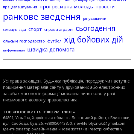
прогресивна молодь
проєкти
працевлаштування
ранкове зведення
рятувальники
сьогодення
спорт
справи аграрні
селищна рада
хід бойових дій
сільське господарство
футбол
швидка допомога
цифровізація
Усі права захищені. Будь-яка публiкацiя, передрук чи наступне
поширення матеріалів сайту у друкованих або електронних
засобах масової інформації можлива винятково у разі
письмового дозволу правовласника.
ТОВ «НОВЕ ЖИТТЯ ІНФОРМ ПЛЮС»
64801, Україна, Харківська область, Лозівський район, с.Близнюки,
вул. Свободи, буд. 26, +380950443850,
newlife.blyznuki@gmail.com
Ідентифікатор онлайн-медіа «Нове життя» в Реєстрі суб’єктів у