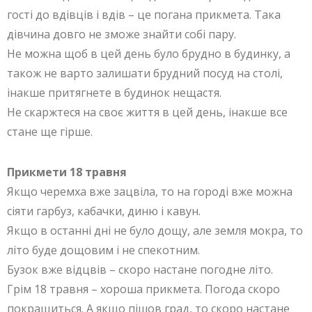
гості до вдівців і вдів – це погана прикмета. Така
дівчина довго не зможе знайти собі пару.
Не можна щоб в цей день було брудно в будинку, а
також не варто залишати брудний посуд на столі,
інакше притягнете в будинок нещастя.
Не скаржтеся на своє життя в цей день, інакше все
стане ще гірше.
Прикмети 18 травня
Якщо черемха вже зацвіла, то на городі вже можна
сіяти гарбуз, кабачки, диню і кавун.
Якщо в останні дні не було дощу, але земля мокра, то
літо буде дощовим і не спекотним.
Бузок вже відцвів – скоро настане погодне літо.
Грім 18 травня – хороша прикмета. Погода скоро
покращиться. А якщо пішов град, то скоро настане