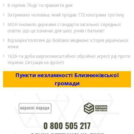
8 серпня. Події та прикмети дня
Затримано чоловіка, який продав 172 кілограми тротилу
МОН оновило державні стандарти загальної середньої
освіти. Що це означає для шкіл, учнів і батьків?
Від маркетологині до бойової медикині: історія української
жінки
1626-та доба широкомасштабної збройної агресії рф проти
України. Ситуація на фронті
Пункти незламності Близнюківської
громади