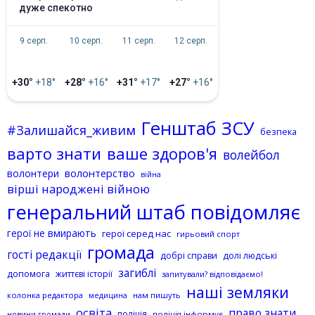
дуже спекотно
9 серп.
10 серп.
11 серп.
12 серп.
+30°
+18°
+28°
+16°
+31°
+17°
+27°
+16°
Генштаб ЗСУ
#Залишайся_живим
безпека
варто знати
ваше здоров'я
волейбол
волонтерство
волонтери
війна
вірші народжені війною
генеральний штаб повідомляє
герої не вмирають
герої серед нас
гирьовий спорт
громада
гості редакції
добрі справи
долі людські
загиблі
допомога
життєві історії
запитували? відповідаємо!
наші земляки
колонка редактора
нам пишуть
медицина
освіта
право знати
поліція
поліція інформує
новини громади