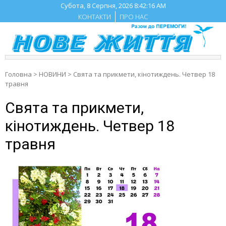
Skip
Субота, 8 Серпня, 2026
8:42:17 AM
to
КОНТАКТИ
ПРО НАС
content
Головна
>
НОВИНИ
>
Свята та прикмети, кінотиждень. Четвер 18
травня
Свята та прикмети,
кінотиждень. Четвер 18
травня