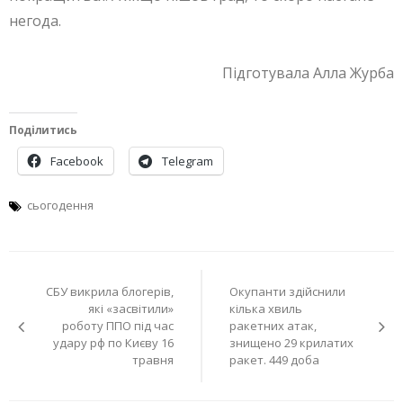
негода.
Підготувала Алла Журба
Поділитись
Facebook
Telegram
сьогодення
Навігація
СБУ викрила блогерів,
Окупанти здійснили
записів
які «засвітили»
кілька хвиль
роботу ППО під час
ракетних атак,
удару рф по Києву 16
знищено 29 крилатих
травня
ракет. 449 доба