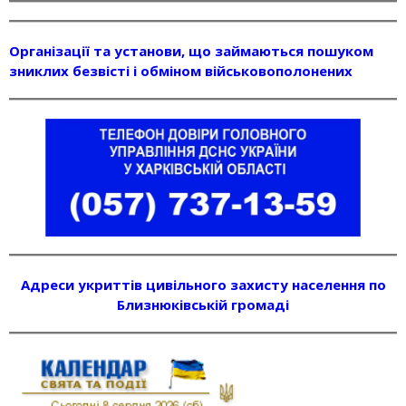
Організації та установи, що займаються пошуком
зниклих безвісті і обміном військовополонених
Адреси укриттів цивільного захисту населення по
Близнюківській громаді