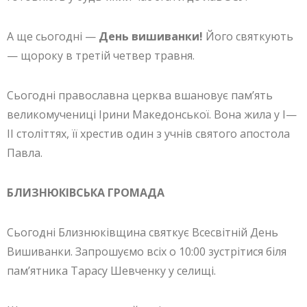
А ще сьогодні —
День вишиванки!
Його святкують
— щороку в третій четвер травня.
Сьогодні православна церква вшановує пам’ять
великомучениці Ірини Македонської. Вона жила у І—
ІІ століттях, її хрестив один з учнів святого апостола
Павла.
БЛИЗНЮКІВСЬКА ГРОМАДА
Сьогодні Близнюківщина святкує Всесвітній День
Вишиванки. Запрошуємо всіх о 10:00 зустрітися біля
пам’ятника Тарасу Шевченку у селищі.