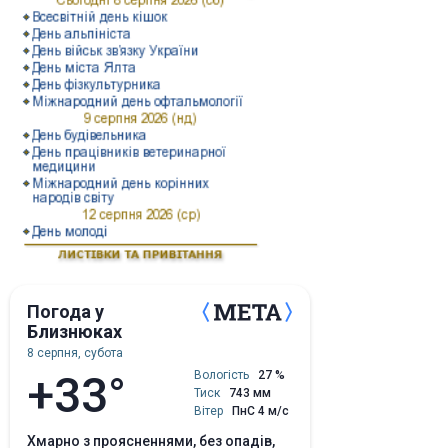
Погода у
Близнюках
8 серпня, субота
+33°
Вологість
27 %
Тиск
743 мм
Вітер
ПнС 4 м/с
хмарно з проясненнями, без опадів,