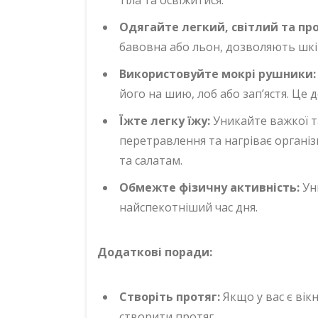
Одягайте легкий, світлий та пр
бавовна або льон, дозволяють шкі
Використовуйте мокрі рушники:
його на шию, лоб або зап’ястя. Це
Їжте легку їжу:
Уникайте важкої та
перетравлення та нагріває органі
та салатам.
Обмежте фізичну активність:
Ун
найспекотніший час дня.
Додаткові поради:
Створіть протяг:
Якщо у вас є вікн
створити протяг.