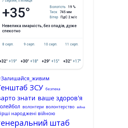
7 серпня, пʼятниця
+35°
Вологість
19 %
Тиск
745 мм
Вітер
ПдС 2 м/с
невелика хмарність, без опадів, дуже
спекотно
8 серп.
9 серп.
10 серп.
11 серп.
+32°
+19°
+30°
+18°
+29°
+15°
+32°
+17°
#Залишайся_живим
Генштаб ЗСУ
безпека
варто знати
ваше здоров'я
волейбол
волонтерство
волонтери
війна
ірші народжені війною
генеральний штаб