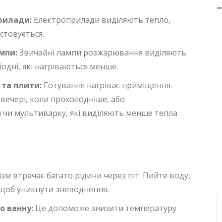
рилади:
Електроприлади виділяють тепло,
стовується.
мпи:
Звичайні лампи розжарювання виділяють
діодні, які нагріваються менше.
та плити:
Готування нагріває приміщення.
вечері, коли прохолодніше, або
 чи мультиварку, які виділяють менше тепла.
ізм втрачає багато рідини через піт. Пийте воду,
 щоб уникнути зневоднення.
 ванну:
Це допоможе знизити температуру