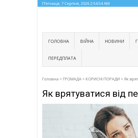
Skip
П’ятниця, 7 Серпня, 2026
2:54:55 AM
to
content
ГОЛОВНА
ВІЙНА
НОВИНИ
ПЕРЕДПЛАТА
Головна
>
ГРОМАДА
>
КОРИСНІ ПОРАДИ
>
Як вря
Як врятуватися від пе