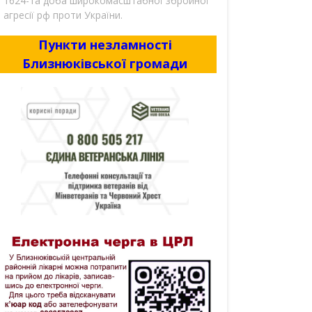
1624-та доба широкомасштабної збройної
агресії рф проти України.
Пункти незламності
Близнюківської громади