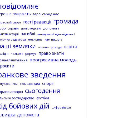
повідомляє
ерої не вмирають
герої серед нас
громада
гості редакції
ирьовий спорт
допомога
обрі справи
долі людські
загиблі
иттєві історії
запитували? відповідаємо!
олонка редактора
нам пишуть
медицина
наші земляки
освіта
новини громади
право знати
оліція
поліція інформує
прогресивна молодь
рацевлаштування
роєкти
ранкове зведення
спорт
ятувальники
селищна рада
сьогодення
прави аграрні
ільське господарство
футбол
хід бойових дій
цифровізація
швидка допомога