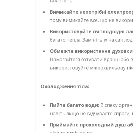
вологість.
Вимикайте непотрібні електроп
тому вимикайте все, що не викори
Використовуйте світлодіодні ла
багато тепла. Замініть їх на світло
Обмежте використання духовки 
Намагайтеся готувати вранці або в
використовуйте мікрохвильову піч
Охолодження тіла:
Пийте багато води:
В спеку орган
навіть якщо не відчуваєте спраги,
Приймайте прохолодний душ або
тіла та освіжитися.