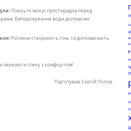
дла:
Повісьте мокрі простирадла перед
г
орами. Випаровування води допоможе
г
д
кон:
Рослини створюють тінь та допомагають
ж
к
п
м пережити спеку з комфортом!
п
п
Підготував Сергій Попов
р
с
с