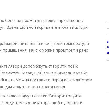
ь:
Сонячне проміння нагріває приміщення,
уп. Вдень щільно закривайте вікна та штори,
О
і:
Відкривайте вікна вночі, коли температура
з
ти приміщення. Також можна провітрити рано
о
нтилятори допоможуть створити потік
Розмістіть їх так, щоб вони обдували вас або
 кімнаті. Можна поставити перед вентилятором
ою для додаткового охолодження.
я посилює відчуття спеки. Використовуйте
те воду з пульверизатора, щоб підвищити