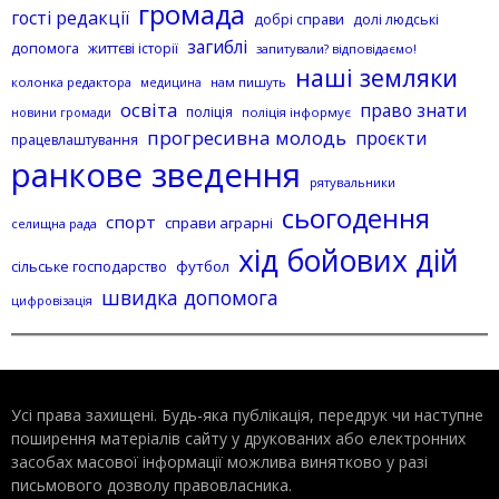
громада
гості редакції
добрі справи
долі людські
загиблі
допомога
життєві історії
запитували? відповідаємо!
наші земляки
колонка редактора
нам пишуть
медицина
освіта
право знати
поліція
поліція інформує
новини громади
прогресивна молодь
проєкти
працевлаштування
ранкове зведення
рятувальники
сьогодення
спорт
справи аграрні
селищна рада
хід бойових дій
сільське господарство
футбол
швидка допомога
цифровізація
Усі права захищені. Будь-яка публiкацiя, передрук чи наступне
поширення матеріалів сайту у друкованих або електронних
засобах масової інформації можлива винятково у разі
письмового дозволу правовласника.