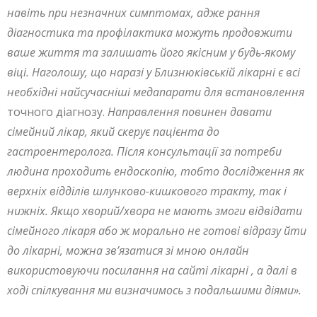
навіть при незначних симптомах, адже рання
діагностика та профілактика можуть продовжити
ваше життя та залишать його якісним у будь-якому
віці. Наголошу, що наразі у Близнюківській лікарні є всі
необхідні найсучасніші медапарати для встановлення
точного діагнозу.
Направлення повинен давати
сімейний лікар, який скерує пацієнта до
гастроентеролога. Після консультації за потреби
людина проходить ендоскопію, тобто дослідження як
верхніх відділів шлунково-кишкового тракту, так і
нижніх. Якщо хворий/хвора не мають змоги відвідати
сімейного лікаря або ж морально не готові відразу йти
до лікарні, можна зв’язатися зі мною онлайн
використовуючи посилання на сайті лікарні , а далі в
ході спілкування ми визначимось з подальшими діями».