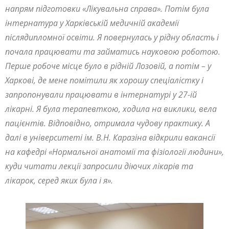
напрям підготовки «Лікувальна справа». Потім була
інтернатура у Харківській медичній академії
післядипломної освіти. Я повернулась у рідну область і
почала працювати та займатись науковою роботою.
Перше робоче місце було в рідній Лозовій, а потім – у
Харкові, де
мене помітили як хорошу спеціалістку і
запропонували працювати в інтернатурі у 27-ій
лікарні. Я була терапевткою, ходила на виклики, вела
пацієнтів. Відповідно, отримала чудову практику. А
далі в університеті ім. В.Н. Каразіна відкрили вакансії
на кафедрі
«Нормальної анатомії та фізіології людини»,
куди читати лекції запросили діючих лікарів та
лікарок, серед яких була і я».