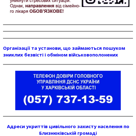
Організації та установи, що займаються пошуком
зниклих безвісті і обміном військовополонених
Адреси укриттів цивільного захисту населення по
Близнюківській громаді