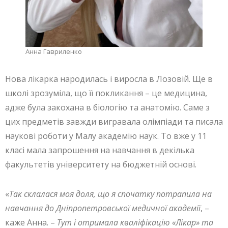
Анна Гавриленко
Нова лікарка народилась і виросла в Лозовій. Ще в
школі зрозуміла, що її покликання – це медицина,
адже була закохана в біологію та анатомію. Саме з
цих предметів завжди вигравала олімпіади та писала
наукові роботи у Малу академію наук. То вже у 11
класі мала запрошення на навчання в декілька
факультетів університету на бюджетній основі.
«
Так склалася моя доля, що я спочатку потрапила на
навчання до Дніпропетровської медичної академії
, –
каже Анна. –
Тут і отримала кваліфікацію «Лікар» та