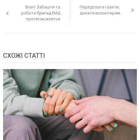
Візит Забашти та
Передплата газети,
записів
робота бригад ЕМД
донати волонтерам.
протягом жовтня
СХОЖІ СТАТТІ