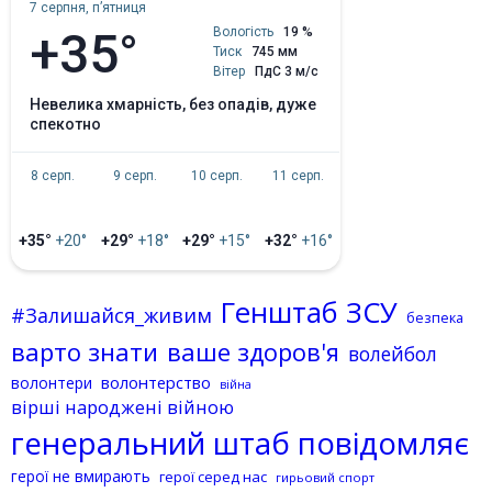
7 серпня, пʼятниця
+35°
Вологість
19 %
Тиск
745 мм
Вітер
ПдС 3 м/с
невелика хмарність, без опадів, дуже
спекотно
8 серп.
9 серп.
10 серп.
11 серп.
+35°
+20°
+29°
+18°
+29°
+15°
+32°
+16°
Генштаб ЗСУ
#Залишайся_живим
безпека
варто знати
ваше здоров'я
волейбол
волонтерство
волонтери
війна
вірші народжені війною
генеральний штаб повідомляє
герої не вмирають
герої серед нас
гирьовий спорт