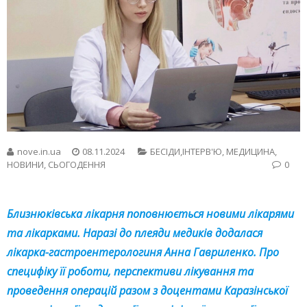
nove.in.ua
08.11.2024
БЕСIДИ,ІНТЕРВ'Ю
,
МЕДИЦИНА
,
НОВИНИ
,
СЬОГОДЕННЯ
0
Близнюківська лікарня поповнюється новими лікарями
та лікарками. Наразі до плеяди медиків додалася
лікарка-гастроентерологиня Анна Гавриленко. Про
специфіку її роботи, перспективи лікування та
проведення операцій разом з доцентами Каразінської