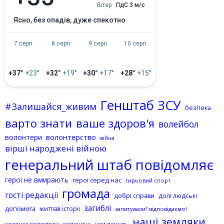
Вітер
ПдС 3 м/с
ясно, без опадів, дуже спекотно
7 серп.
8 серп.
9 серп.
10 серп.
+37°
+23°
+32°
+19°
+30°
+17°
+28°
+15°
Генштаб ЗСУ
#Залишайся_живим
безпека
варто знати
ваше здоров'я
волейбол
волонтерство
волонтери
війна
вірші народжені війною
генеральний штаб повідомляє
герої не вмирають
герої серед нас
гирьовий спорт
громада
гості редакції
добрі справи
долі людські
загиблі
допомога
життєві історії
запитували? відповідаємо!
наші земляки
колонка редактора
нам пишуть