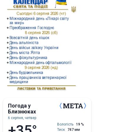
Погода у
Близнюках
6 серпня, четвер
+35°
Вологість
19 %
Тиск
747 мм