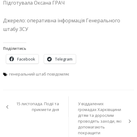
Підготувала Оксана ГРАЧ
Джерело: оперативна інформація Генерального
штабу ЗСУ
Поділитись
Facebook
Telegram
генеральний штаб повідомляє
Навігація
15 листопада. Події та
У віддалених
записів
прикмети дня
громадах Харківщини
дітям та дорослим
проводять заходи, які
допомагають
покращити