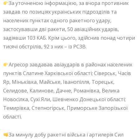
За уточненою інформацією, за вчора противник
завдав по позиціях українських підрозділів та
населених пунктах одного ракетного удару,
застосувавши дві ракети, 50 авіаційних ударів,
задіявши 103 КАБ. Крім цього, здійснив понад чотири
тисячі обстрілів, 92 з них – із РСЗВ.
Агресор завдавав авіаударів в районах населених
пунктів Слатине Харківської області; Сіверськ, Часів
Яр, Міньківка, Майське, Іванопілля, Торецьк,
Селидове, Калинове, Дачне, Романівка, Велика
Новосілка, Сухі Яли, Шевченко Донецької області;
Темирівка, Степногірськ, Приморське Запорізької
області.
За минулу добу ракетні війська і артилерія Сил