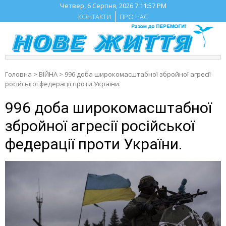
Skip
Четвер, 6 Серпня, 2026
7:11:58 PM
to
КОНТАКТИ
ПРО НАС
content
Головна
>
ВІЙНА
>
996 доба широкомасштабної збройної агресії
російської федерації проти України.
996 доба широкомасштабної
збройної агресії російської
федерації проти України.