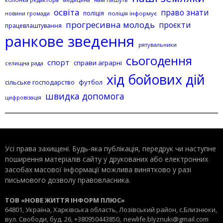
медицина
освіта
право знати
поліція
поліція інформує
новини громади
прогресивна молодь
проєкти
працевлаштування
ранкове зведення
рятувальники
сьогодення
спорт
справи аграрні
селищна рада
хід бойових дій
сільське господарство
футбол
швидка допомога
цифровізація
Усі права захищені. Будь-яка публiкацiя, передрук чи наступне
поширення матеріалів сайту у друкованих або електронних
засобах масової інформації можлива винятково у разі
письмового дозволу правовласника.
ТОВ «НОВЕ ЖИТТЯ ІНФОРМ ПЛЮС»
64801, Україна, Харківська область, Лозівський район, с.Близнюки,
вул. Свободи, буд. 26, +380950443850,
newlife.blyznuki@gmail.com