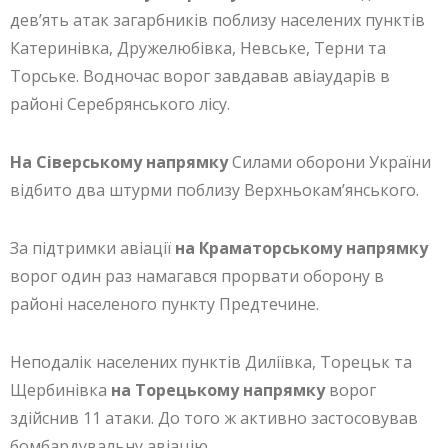
дев’ять атак загарбників поблизу населених пунктів
Катеринівка, Дружелюбівка, Невське, Терни та
Торське. Водночас ворог завдавав авіаударів в
районі Серебрянського лісу.
На Сіверському напрямку
Силами оборони України
відбито два штурми поблизу Верхньокам’янського.
За підтримки авіації
на Краматорському напрямку
ворог один раз намагався прорвати оборону в
районі населеного пункту Предтечине.
Неподалік населених пунктів Диліївка, Торецьк та
Щербинівка
на Торецькому напрямку
ворог
здійснив 11 атаки. До того ж активно застосовував
бомбардувальну авіацію.