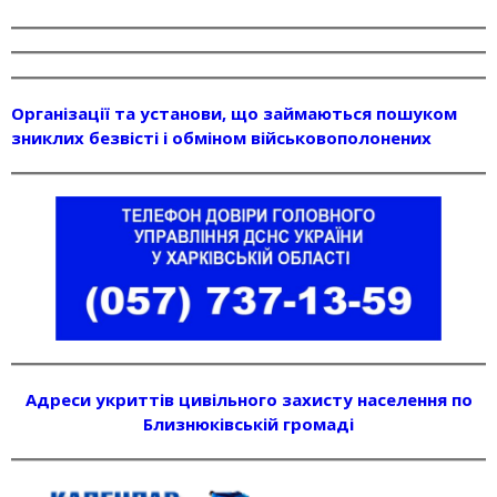
Організації та установи, що займаються пошуком
зниклих безвісті і обміном військовополонених
Адреси укриттів цивільного захисту населення по
Близнюківській громаді