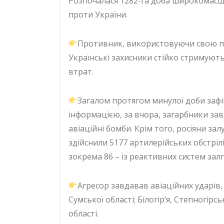
Розпочалася 1282-га доба широкомасшта
проти України.
Противник, використовуючи свою пере
Українські захисники стійко стримуют
втрат.
Загалом протягом минулої доби зафі
інформацією, за вчора, загарбники зав
авіаційні бомби. Крім того, росіяни за
здійснили 5177 артилерійських обстрілі
зокрема 86 – із реактивних систем зал
Агресор завдавав авіаційних ударів,
Сумської області; Білогір’я, Степногірс
області.