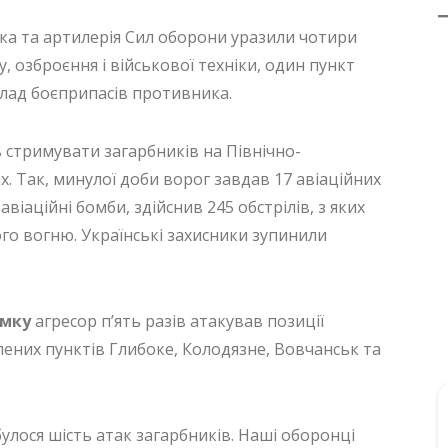
ська та артилерія Сил оборони уразили чотири
 озброєння і військової техніки, один пункт
клад боєприпасів противника.
стримувати загарбників на Північно-
. Так, минулої доби ворог завдав 17 авіаційних
віаційні бомби, здійснив 245 обстрілів, з яких
го вогню. Українські захисники зупинили
ямку
агресор п’ять разів атакував позиції
лених пунктів Глибоке, Колодязне, Вовчанськ та
улося шість атак загарбників. Наші оборонці