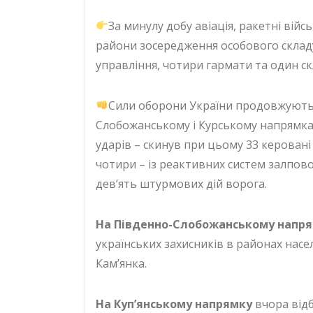
За минулу добу авіація, ракетні вій
райони зосередження особового складу,
управління, чотири гармати та один с
Сили оборони України продовжують 
Слобожанському і Курському напрямках
ударів – скинув при цьому 33 керовані а
чотири – із реактивних систем залпово
дев’ять штурмових дій ворога.
На Південно-Слобожанському напр
українських захисників в районах насе
Кам’янка.
На Куп’янському напрямку
вчора відб