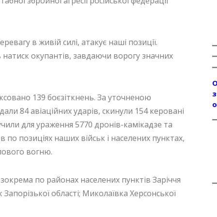
бної збройної агресії російської федерації
вагу в живій силі, атакує наші позиції.
ь натиск окупантів, завдаючи ворогу значних
О
з
ксовано 139 боєзіткнень. За уточненою
о
дали 84 авіаційних ударів, скинули 154 керовані
лучили для ураження 5770 дронів-камікадзе та
в по позиціях наших військ і населених пунктах,
пового вогню.
 зокрема по районах населених пунктів Заріччя
ьк Запорізької області; Миколаївка Херсонської