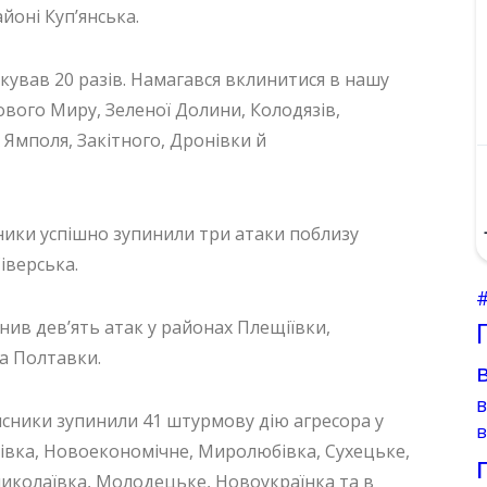
йоні Куп’янська.
кував 20 разів. Намагався вклинитися в нашу
вого Миру, Зеленої Долини, Колодязів,
 Ямполя, Закітного, Дронівки й
ники успішно зупинили три атаки поблизу
іверська.
нив дев’ять атак у районах Плещіївки,
а Полтавки.
исники зупинили 41 штурмову дію агресора у
в
івка, Новоекономічне, Миролюбівка, Сухецьке,
миколаївка, Молодецьке, Новоукраїнка та в