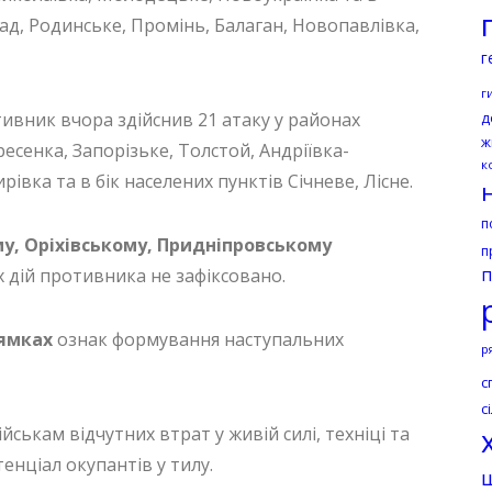
д, Родинське, Промінь, Балаган, Новопавлівка,
г
г
ивник вчора здійснив 21 атаку у районах
д
ж
ресенка, Запорізьке, Толстой, Андріївка-
к
вка та в бік населених пунктів Січневе, Лісне.
п
у, Оріхівському, Придніпровському
п
п
 дій противника не зафіксовано.
рямках
ознак формування наступальних
р
с
с
ськам відчутних втрат у живій силі, техніці та
нціал окупантів у тилу.