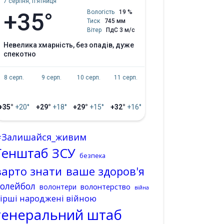
7 серпня, пʼятниця
+35°
Вологість
19 %
Тиск
745 мм
Вітер
ПдС 3 м/с
невелика хмарність, без опадів, дуже
спекотно
8 серп.
9 серп.
10 серп.
11 серп.
+35°
+20°
+29°
+18°
+29°
+15°
+32°
+16°
#Залишайся_живим
Генштаб ЗСУ
безпека
варто знати
ваше здоров'я
волейбол
волонтерство
волонтери
війна
ірші народжені війною
генеральний штаб