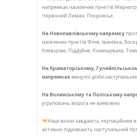
напрямках населених пунктів Мирногра
Червоний Лиман, Покровськ.
На Новопавлівському напрямку
прот
населених пунктів Філія, Іванівка, Воск
Клевцове, Піддубне, Комишуваха, Темирі
На Краматорському, Гуляйпільськом
напрямках
минулої доби наступальних
На Волинському та Поліському нап
угруповань ворога не виявлено.
Наші воїни завдають окупаційним вій
активно підривають наступальний поте