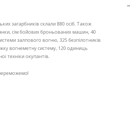
ьких загарбників склали 880 осіб. Також
анки, сім бойових броньованих машин, 40
системи залпового вогню, 325 безпілотників
жку вогнеметну систему, 120 одиниць
ої техніки окупантів.
 переможемо!