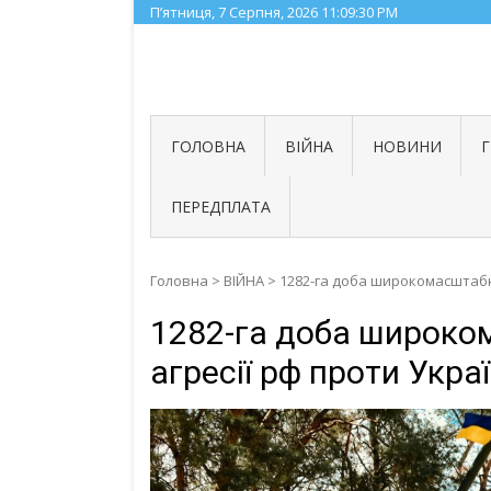
Skip
П’ятниця, 7 Серпня, 2026
11:09:31 PM
to
content
ГОЛОВНА
ВІЙНА
НОВИНИ
ПЕРЕДПЛАТА
Головна
>
ВІЙНА
>
1282-га доба широкомасштабної
1282-га доба широко
агресії рф проти Украї