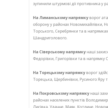
зупинили штурмові дії противника у ра
На Лиманському напрямку
ворог ата
оборону у районах Новомихайлівки, Но
Торського, Серебрянки та в напрямках
Шандриголового.
На Сіверському напрямку
наші захис
Федорівки, Григорівки та в напрямку С
На Торецькому напрямку
ворог здійс
Торецька, Щербинівки, Русиного Яру т
На Покровському напрямку
наші зах
районах населених пунктів Володимир
Лисівка, Удачне, Маяк, Котлине, Ново