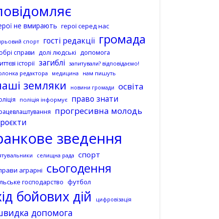
повідомляє
ерої не вмирають
герої серед нас
громада
гості редакції
ирьовий спорт
допомога
обрі справи
долі людські
загиблі
иттєві історії
запитували? відповідаємо!
олонка редактора
нам пишуть
медицина
наші земляки
освіта
новини громади
право знати
оліція
поліція інформує
прогресивна молодь
рацевлаштування
роєкти
ранкове зведення
спорт
ятувальники
селищна рада
сьогодення
прави аграрні
ільське господарство
футбол
хід бойових дій
цифровізація
швидка допомога