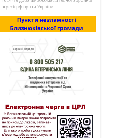
1624-та доба широкомасштабної збройної
агресії рф проти України.
Пункти незламності
Близнюківської громади