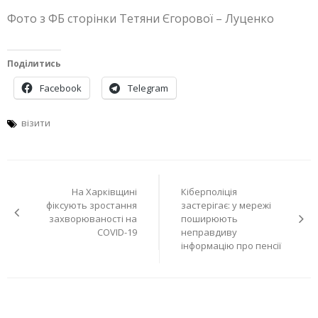
Фото з ФБ сторінки Тетяни Єгорової – Луценко
Поділитись
Facebook
Telegram
візити
Навігація
На Харківщині
Кіберполіція
записів
фіксують зростання
застерігає: у мережі
захворюваності на
поширюють
COVID-19
неправдиву
інформацію про пенсії