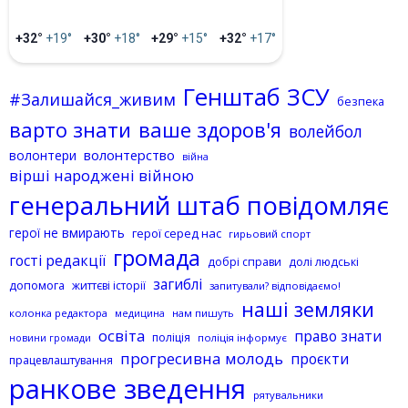
+32°
+19°
+30°
+18°
+29°
+15°
+32°
+17°
Генштаб ЗСУ
#Залишайся_живим
безпека
варто знати
ваше здоров'я
волейбол
волонтерство
волонтери
війна
вірші народжені війною
генеральний штаб повідомляє
герої не вмирають
герої серед нас
гирьовий спорт
громада
гості редакції
добрі справи
долі людські
загиблі
допомога
життєві історії
запитували? відповідаємо!
наші земляки
колонка редактора
нам пишуть
медицина
освіта
право знати
поліція
поліція інформує
новини громади
прогресивна молодь
проєкти
працевлаштування
ранкове зведення
рятувальники