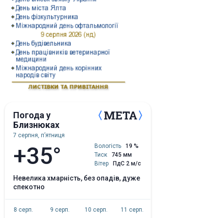
Погода у
Близнюках
7 серпня, пʼятниця
+35°
Вологість
19 %
Тиск
745 мм
Вітер
ПдС 2 м/с
невелика хмарність, без опадів, дуже
спекотно
8 серп.
9 серп.
10 серп.
11 серп.