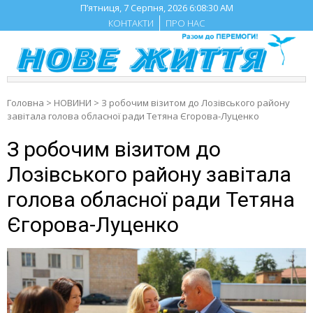
Skip
П’ятниця, 7 Серпня, 2026
6:08:31 AM
to
КОНТАКТИ
ПРО НАС
content
Головна
>
НОВИНИ
>
З робочим візитом до Лозівського району
завітала голова обласної ради Тетяна Єгорова-Луценко
З робочим візитом до
Лозівського району завітала
голова обласної ради Тетяна
Єгорова-Луценко