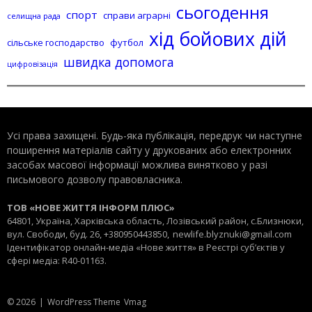
сьогодення
спорт
справи аграрні
селищна рада
хід бойових дій
сільське господарство
футбол
швидка допомога
цифровізація
Усі права захищені. Будь-яка публiкацiя, передрук чи наступне
поширення матеріалів сайту у друкованих або електронних
засобах масової інформації можлива винятково у разі
письмового дозволу правовласника.
ТОВ «НОВЕ ЖИТТЯ ІНФОРМ ПЛЮС»
64801, Україна, Харківська область, Лозівський район, с.Близнюки,
вул. Свободи, буд. 26, +380950443850,
newlife.blyznuki@gmail.com
Ідентифікатор онлайн-медіа «Нове життя» в Реєстрі суб’єктів у
сфері медіа: R40-01163.
© 2026
|
WordPress Theme
Vmag