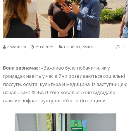
nove.in.ua
29.08.2025
НОВИНИ
,
РАЙОН
0
Вона зазначає:
«Важливо було побачити, як у
громадах навіть у час війни розвиваються соціальні
послуги, освіта, культура й медицина. Із заступницею
начальника ХОВА Вітою Ковальською відвідали
важливі інфраструктурні обʼєкти Лозівщини.