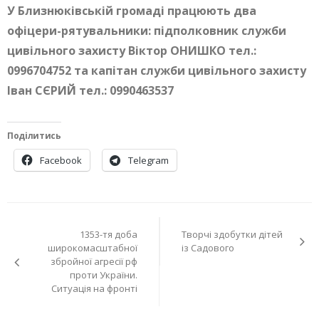
У Близнюківській громаді працюють два
офіцери-рятувальники: підполковник служби
цивільного захисту Віктор ОНИШКО тел.:
0996704752 та капітан служби цивільного захисту
Іван СЄРИЙ тел.: 0990463537
Поділитись
Facebook
Telegram
Навігація
1353-тя доба
Творчі здобутки дітей
записів
широкомасштабної
із Садового
збройної агресії рф
проти України.
Ситуація на фронті