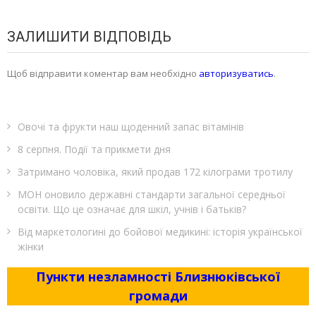
ЗАЛИШИТИ ВІДПОВІДЬ
Щоб відправити коментар вам необхідно
авторизуватись
.
Овочі та фрукти наш щоденний запас вітамінів
8 серпня. Події та прикмети дня
Затримано чоловіка, який продав 172 кілограми тротилу
МОН оновило державні стандарти загальної середньої
освіти. Що це означає для шкіл, учнів і батьків?
Від маркетологині до бойової медикині: історія української
жінки
Пункти незламності Близнюківської
громади