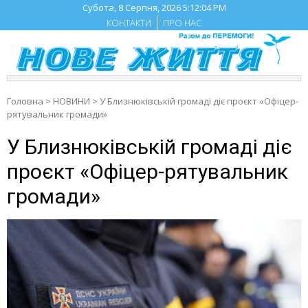
Skip
Субота, 8 Серпня, 2026
5:12:05 PM
to
КОНТАКТИ
ПРО НАС
content
Головна
>
НОВИНИ
>
У Близнюківській громаді діє проєкт «Офіцер-
рятувальник громади»
У Близнюківській громаді діє
проєкт «Офіцер-рятувальник
громади»