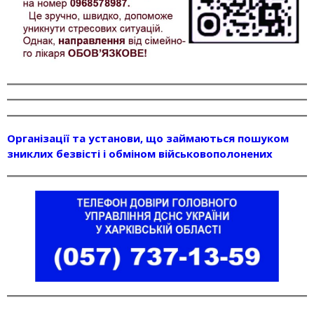
Організації та установи, що займаються пошуком
зниклих безвісті і обміном військовополонених