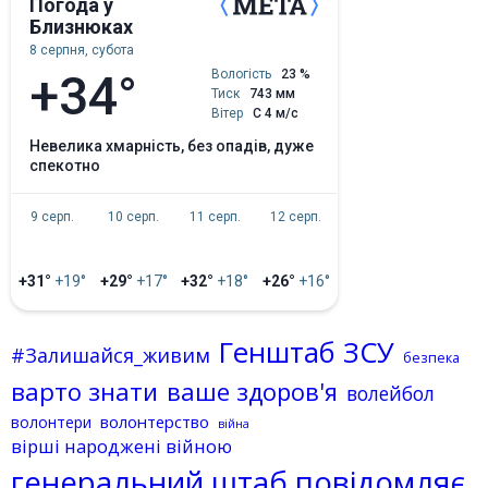
Погода у
Близнюках
8 серпня, субота
+34°
Вологість
23 %
Тиск
743 мм
Вітер
С 4 м/с
невелика хмарність, без опадів, дуже
спекотно
9 серп.
10 серп.
11 серп.
12 серп.
+31°
+19°
+29°
+17°
+32°
+18°
+26°
+16°
Генштаб ЗСУ
#Залишайся_живим
безпека
варто знати
ваше здоров'я
волейбол
волонтерство
волонтери
війна
вірші народжені війною
генеральний штаб повідомляє