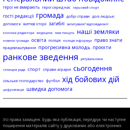
герої не вмирають
герої серед нас
гирьовий спорт
громада
гості редакції
добрі справи
долі людські
загиблі
допомога
життєві історії
запитували? відповідаємо!
наші земляки
колонка редактора
нам пишуть
медицина
освіта
право знати
поліція
поліція інформує
новини громади
прогресивна молодь
проєкти
працевлаштування
ранкове зведення
рятувальники
сьогодення
спорт
справи аграрні
селищна рада
хід бойових дій
сільське господарство
футбол
швидка допомога
цифровізація
Усі права захищені. Будь-яка публiкацiя, передрук чи наступне
поширення матеріалів сайту у друкованих або електронних