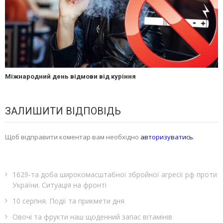
Міжнародний день відмови від куріння
ЗАЛИШИТИ ВІДПОВІДЬ
Щоб відправити коментар вам необхідно
авторизуватись
.
1629-та доба широкомасштабної збройної агресії рф проти
України. Ситуація на фронті
10 серпня. Події та прикмети дня
Овочі та фрукти наш щоденний запас вітамінів