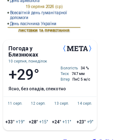
Погода у
Близнюках
10 серпня, понеділок
+29°
Вологість
34 %
Тиск
747 мм
Вітер
ПнС 5 м/с
ясно, без опадів, спекотно
11 серп.
12 серп.
13 серп.
14 серп.
+33°
+19°
+28°
+15°
+24°
+11°
+23°
+9°