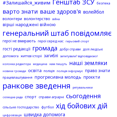
Генштаб ЗСУ
#Залишайся_живим
безпека
варто знати
ваше здоров'я
волейбол
волонтерство
волонтери
війна
вірші народжені війною
генеральний штаб повідомляє
герої не вмирають
герої серед нас
гирьовий спорт
громада
гості редакції
добрі справи
долі людські
загиблі
допомога
життєві історії
запитували? відповідаємо!
наші земляки
колонка редактора
нам пишуть
медицина
освіта
право знати
поліція
поліція інформує
новини громади
прогресивна молодь
проєкти
працевлаштування
ранкове зведення
рятувальники
сьогодення
спорт
справи аграрні
селищна рада
хід бойових дій
сільське господарство
футбол
швидка допомога
цифровізація