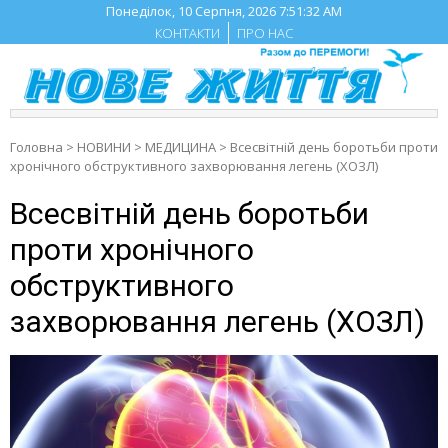
Skip
Понеділок, 10 Серпня, 2026
7:51:33 AM
to
КОНТАКТИ
ПРО НАС
content
Головна
>
НОВИНИ
>
МЕДИЦИНА
>
Всесвітній день боротьби проти
хронічного обструктивного захворювання легень (ХОЗЛ)
Всесвітній день боротьби
проти хронічного
обструктивного
захворювання легень (ХОЗЛ)