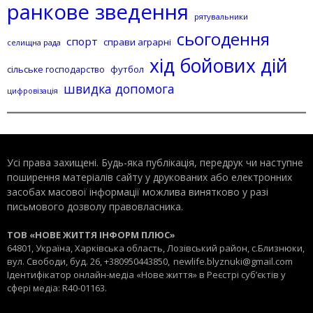
ранкове зведення
рятувальники
сьогодення
спорт
справи аграрні
селищна рада
хід бойових дій
сільське господарство
футбол
швидка допомога
цифровізація
Усі права захищені. Будь-яка публiкацiя, передрук чи наступне
поширення матеріалів сайту у друкованих або електронних
засобах масової інформації можлива винятково у разі
письмового дозволу правовласника.
ТОВ «НОВЕ ЖИТТЯ ІНФОРМ ПЛЮС»
64801, Україна, Харківська область, Лозівський район, с.Близнюки,
вул. Свободи, буд. 26, +380950443850,
newlife.blyznuki@gmail.com
Ідентифікатор онлайн-медіа «Нове життя» в Реєстрі суб’єктів у
сфері медіа: R40-01163.