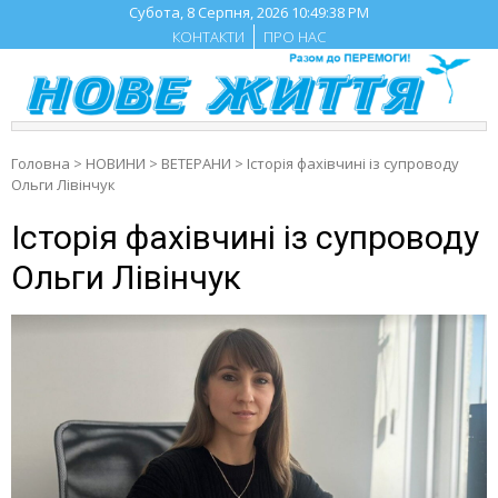
Skip
Субота, 8 Серпня, 2026
10:49:39 PM
to
КОНТАКТИ
ПРО НАС
content
Головна
>
НОВИНИ
>
ВЕТЕРАНИ
>
Історія фахівчині із супроводу
Ольги Лівінчук
Історія фахівчині із супроводу
Ольги Лівінчук