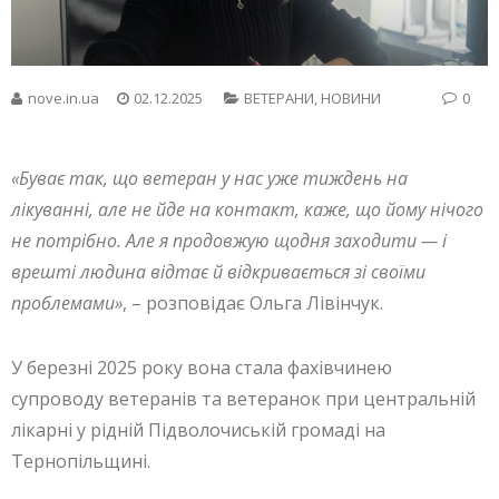
nove.in.ua
02.12.2025
ВЕТЕРАНИ
,
НОВИНИ
0
«Буває так, що ветеран у нас уже тиждень на
лікуванні, але не йде на контакт, каже, що йому нічого
не потрібно. Але я продовжую щодня заходити — і
врешті людина відтає й відкривається зі своїми
проблемами»
, – розповідає Ольга Лівінчук.
У березні 2025 року вона стала фахівчинею
супроводу ветеранів та ветеранок при центральній
лікарні у рідній Підволочиській громаді на
Тернопільщині.