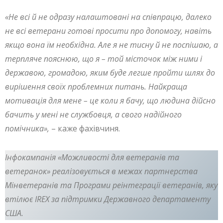
«Не всі й не одразу налаштовані на співпрацю, далеко
не всі ветерани готові просити про допомогу, навіть
якщо вона їм необхідна. Але я не тисну й не поспішаю, а
терпляче пояснюю, що я – той місточок між ними і
державою, громадою, яким буде легше пройти шлях до
вирішення своїх проблемних питань. Найкраща
мотивація для мене – це коли я бачу, що людина дійсно
бачить у мені не службовця, а свого надійного
помічника»,
– каже фахівчиня.
Інфокампанія «Можливості для ветеранів та
ветеранок» реалізовується в межах партнерства
Мінветеранів та Програми реінтеграції ветеранів, яку
втілює IREX за підтримки Державного департаменту
США.