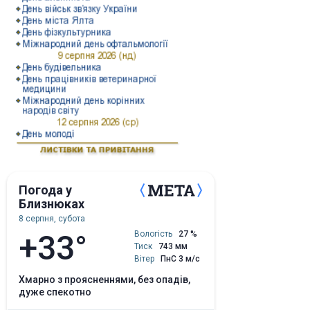
Погода у
Близнюках
8 серпня, субота
+33°
Вологість
27 %
Тиск
743 мм
Вітер
ПнС 3 м/с
хмарно з проясненнями, без опадів,
дуже спекотно