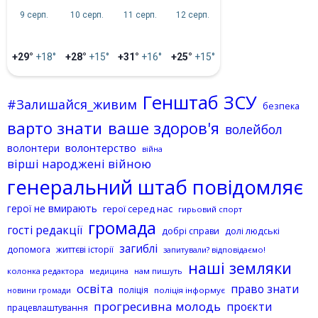
9 серп.
10 серп.
11 серп.
12 серп.
+29°
+18°
+28°
+15°
+31°
+16°
+25°
+15°
Генштаб ЗСУ
#Залишайся_живим
безпека
варто знати
ваше здоров'я
волейбол
волонтерство
волонтери
війна
вірші народжені війною
генеральний штаб повідомляє
герої не вмирають
герої серед нас
гирьовий спорт
громада
гості редакції
добрі справи
долі людські
загиблі
допомога
життєві історії
запитували? відповідаємо!
наші земляки
колонка редактора
нам пишуть
медицина
освіта
право знати
поліція
поліція інформує
новини громади
прогресивна молодь
проєкти
працевлаштування