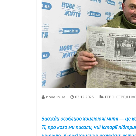
nove.in.ua
02.12.2025
ГЕРОЇ СЕРЕД НА
Завжди особливо хвилюючі миті — це кол
Ті, про кого ми писали, чиї історії під
читачів. У такі хвилини розумієш: журн