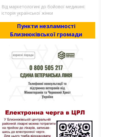
Від маркетологині до бойової медикині:
історія української жінки
Пункти незламності
Близнюківської громади