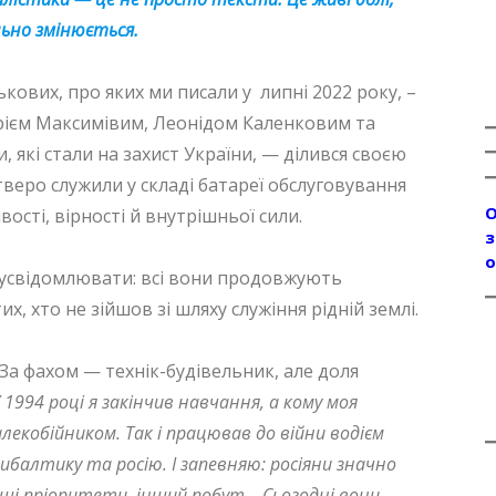
льно змінюється.
кових, про яких ми писали у липні 2022 року, –
Юрієм Максимівим, Леонідом Каленковим та
які стали на захист України, — ділився своєю
тверо служили у складі батареї обслуговування
О
сті, вірності й внутрішньої сили.
з
о
 усвідомлювати: всі вони продовжують
х, хто не зійшов зі шляху служіння рідній землі.
. За фахом — технік-будівельник, але доля
 1994 році я закінчив навчання, а кому моя
лекобійником. Так і працював до війни водієм
ибалтику та росію. І запевняю: росіяни значно
 інші пріоритети, інший побут… Сьогодні вони