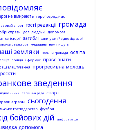
повідомляє
ерої не вмирають
герої серед нас
громада
гості редакції
ирьовий спорт
допомога
обрі справи
долі людські
загиблі
иттєві історії
запитували? відповідаємо!
олонка редактора
нам пишуть
медицина
наші земляки
освіта
новини громади
право знати
оліція
поліція інформує
прогресивна молодь
рацевлаштування
роєкти
ранкове зведення
спорт
ятувальники
селищна рада
сьогодення
прави аграрні
ільське господарство
футбол
хід бойових дій
цифровізація
швидка допомога