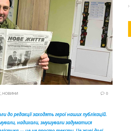
С
,
НОВИНИ
0
и до редакції заходять герої наших публікацій.
тримували, надихали, змушували задуматися
алістика — це не просто тексти. Це живі долі,