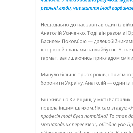
реальні люди, чиє життя іноді кардина
Нещодавно до нас завітав один із війсь
Анатолій Усиченко. Тоді він разом з 
Василем Поковбою — далекобійниками, 
історією й планами на майбутнє. Усі че
гармат, залишаючись прикладом сміливо
Минуло більше трьох років, і приємно
боронити Україну. Анатолій — один із ти
Він живе на Київщині, у місті Кагарлик
повела іншим шляхом. Як сам згадує:
«У
професія тоді була потрібна? То став да
міжнародних перевезень, об’їздив усю Пр
відрізняються від нас, українців. У них