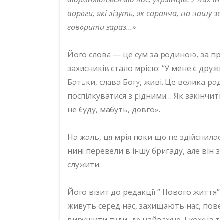
вороги, які лізуть, як саранча, на нашу 
говорити зараз…»
Його слова — це сум за родиною, за п
захисників стало мрією: “У мене є друж
Батьки, слава Богу, живі. Це велика ра
поспілкуватися з рідними… Як закінчит
не буду, мабуть, довго».
На жаль, ця мрія поки що не здійснила
нині перевели в іншу бригаду, але він 
служити.
Його візит до редакції ” Нового життя
живуть серед нас, захищають нас, пов
вирушити туди, де найважче. І кожна т