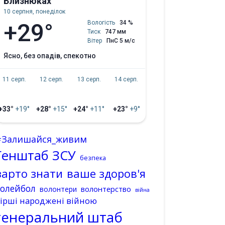
Близнюках
10 серпня, понеділок
+29°
Вологість
34 %
Тиск
747 мм
Вітер
ПнС 5 м/с
ясно, без опадів, спекотно
11 серп.
12 серп.
13 серп.
14 серп.
+33°
+19°
+28°
+15°
+24°
+11°
+23°
+9°
#Залишайся_живим
Генштаб ЗСУ
безпека
варто знати
ваше здоров'я
волейбол
волонтерство
волонтери
війна
ірші народжені війною
генеральний штаб