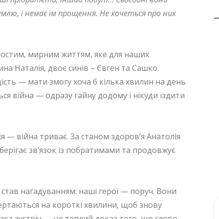
землю, і немає їм прощення. Не хочеться про них
ростим, мирним життям, яке для наших
ина Наталія, двоє синів – Євген та Сашко.
дість — мати змогу хоча б кілька хвилин на день
ься війна — одразу гайну додому і нікуди їздити
ся — війна триває. За станом здоров’я Анатолія
зберігає зв’язок із побратимами та продовжує
” став нагадуванням: наші герої — поруч. Вони
ертаються на короткі хвилини, щоб знову
ака зустріч — це теплий доказ того, що слово