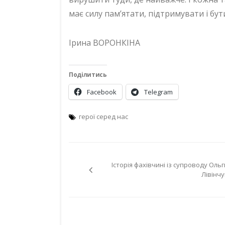
має силу пам’ятати, підтримувати і бут
Ірина ВОРОНКІНА
Поділитись
Facebook
Telegram
герої серед нас
Навігація
Історія фахівчині із супроводу Ольг
записів
Лівінчу