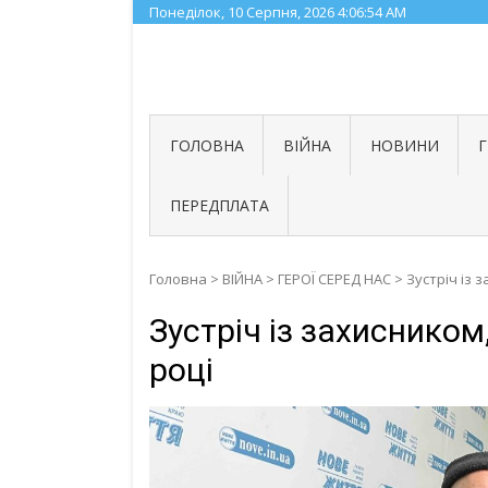
Skip
Понеділок, 10 Серпня, 2026
4:06:55 AM
to
content
ГОЛОВНА
ВІЙНА
НОВИНИ
ПЕРЕДПЛАТА
Головна
>
ВІЙНА
>
ГЕРОЇ СЕРЕД НАС
>
Зустріч із 
Зустріч із захисником
році