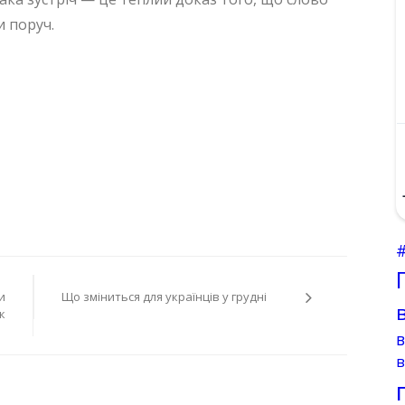
и поруч.
и
Що зміниться для українців у грудні
к
в