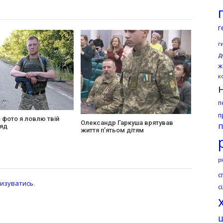
г
г
д
ж
к
п
п
 фото я ловлю твій
Олександр Гаркуша врятував
п
ляд
життя п’ятьом дітям
р
с
изуватись
.
с