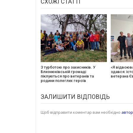
СХОЖІ СТАТТІ
З турботою про захисників. У
«Я відвоюв
Близнюківській громаді
здався: іст
піклуються про ветеранів та
ветерана Є
родини полеглих героїв
ЗАЛИШИТИ ВІДПОВІДЬ
Щоб відправити коментар вам необхідно
автор