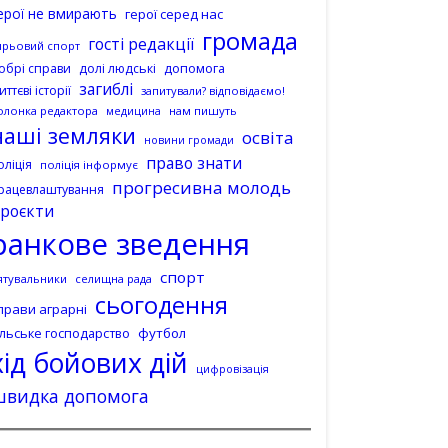
ерої не вмирають
герої серед нас
громада
гості редакції
ирьовий спорт
допомога
обрі справи
долі людські
загиблі
иттєві історії
запитували? відповідаємо!
олонка редактора
нам пишуть
медицина
наші земляки
освіта
новини громади
право знати
оліція
поліція інформує
прогресивна молодь
рацевлаштування
роєкти
ранкове зведення
спорт
ятувальники
селищна рада
сьогодення
прави аграрні
ільське господарство
футбол
хід бойових дій
цифровізація
швидка допомога