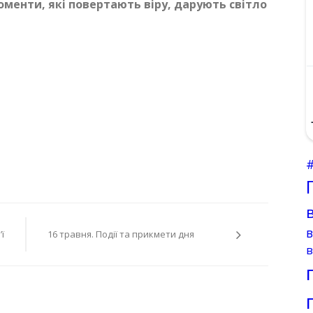
енти, які повертають віру, дарують світло
ї
16 травня. Події та прикмети дня
в