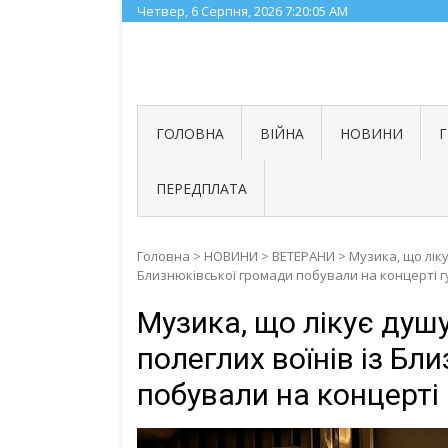
Skip
Четвер, 6 Серпня, 2026
7:20:06 AM
to
content
ГОЛОВНА
ВІЙНА
НОВИНИ
ПЕРЕДПЛАТА
Головна
>
НОВИНИ
>
ВЕТЕРАНИ
>
Музика, що ліку
Близнюківської громади побували на концерті 
Музика, що лікує душ
полеглих воїнів із Бл
побували на концерті