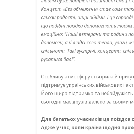
людям дуже потрібні позитивні емоції, 
Концерт «Без обмежень» став саме так
сльози радості, щирі обійми. І це справд
що подібні поїздки допомагають людям 
емоційно: “Наші ветерани та родини по
допомоги, а й людського тепла, уваги, 
спільноти. Такі зустрічі, концерти, спіл
рухатися далі”.
Особливу атмосферу створила й присут
підтримує українських військових і а
Його щира підтримка та небайдужість 
сьогодні має друзів далеко за своїми 
Для багатьох учасників ця поїздка 
Адже у час, коли країна щодня про