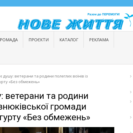
ГРОМАДА
ПРОЄКТИ
КАТАЛОГ
РЕКЛАМА
є душу: ветерани та родини полеглих воїнів із
гурту «Без обмежень»
у: ветерани та родини
изнюківської громади
 гурту «Без обмежень»