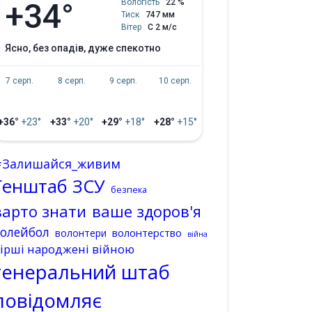
+34°
Вологість
22 %
Тиск
747 мм
Вітер
С 2 м/с
ясно, без опадів, дуже спекотно
7 серп.
8 серп.
9 серп.
10 серп.
+36°
+23°
+33°
+20°
+29°
+18°
+28°
+15°
#Залишайся_живим
Генштаб ЗСУ
безпека
варто знати
ваше здоров'я
волейбол
волонтерство
волонтери
війна
ірші народжені війною
генеральний штаб
повідомляє