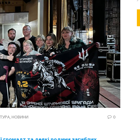
ТУРА
,
НОВИНИ
0
ї громадт та деякі родини загиблих