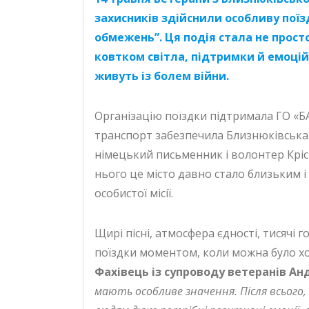
захисників здійснили особливу поїз
обмежень”. Ця подія стала не прос
ковтком світла, підтримки й емоці
живуть із болем війни.
Організацію поїздки підтримала ГО «БА
транспорт забезпечила Близнюківська
німецький письменник і волонтер Кріс
нього це місто давно стало близьким і
особистої місії.
Щирі пісні, атмосфера єдності, тисячі го
поїздки моментом, коли можна було хо
Фахівець із супроводу ветеранів Ан
мають особливе значення. Після всього, 