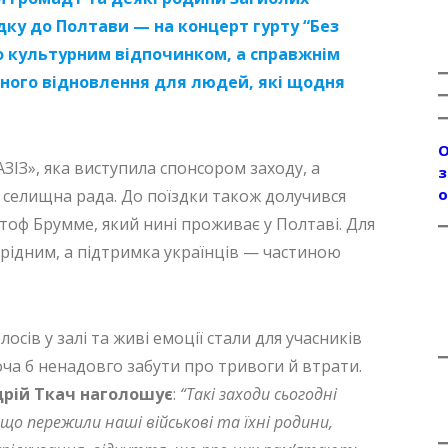
дку до Полтави — на концерт гурту “Без
то культурним відпочинком, а справжнім
йного відновлення для людей, які щодня
О
ЗІЗ», яка виступила спонсором заходу, а
з
о
 селищна рада. До поїздки також долучився
тоф Брумме, який нині проживає у Полтаві. Для
 рідним, а підтримка українців — частиною
лосів у залі та живі емоції стали для учасників
ча б ненадовго забути про тривоги й втрати.
дрій Ткач наголошує
:
“Такі заходи сьогодні
що пережили наші військові та їхні родини,