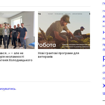
г
г
д
ж
к
п
п
п
ався…» — але не
Нові грантові програми для
орія незламності
ветеранів
вгенія Холодницького
р
с
с
изуватись
.