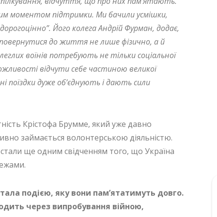
спілкування, відчуття, що про них пам’ятають.
им моментом підтримки. Ми бачили усмішки,
і дорогоцінно”. Його колега Андрій Фурман, додає,
повернутися до життя не лише фізично, а й
леглих воїнів потребують не тільки соціальної
можливості відчути себе частиною великої
ьні поїздки дуже об’єднують і дають сили
ність Крістофа Брумме, який уже давно
ктивно займається волонтерською діяльністю.
стали ще одним свідченням того, що Україна
межами.
стала подією, яку вони пам’ятатимуть довго.
ходить через випробування війною,