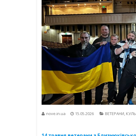
nove.in.ua
15.05.2026
ВЕТЕРАНИ
,
КУЛЬ
14 травня ветерани з Близнюківсько