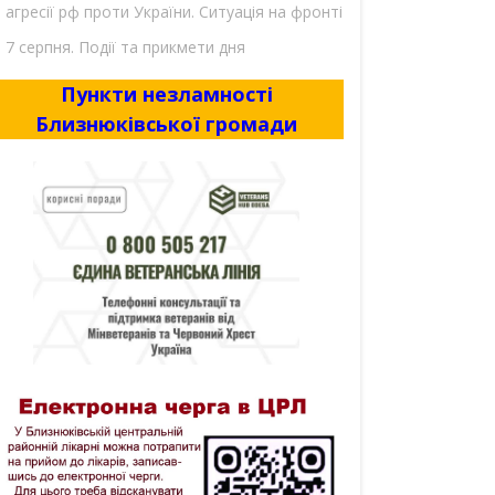
агресії рф проти України. Ситуація на фронті
7 серпня. Події та прикмети дня
Пункти незламності
Близнюківської громади