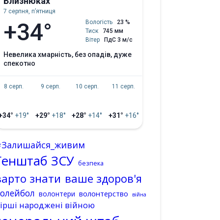
Близнюках
7 серпня, пʼятниця
+34°
Вологість
23 %
Тиск
745 мм
Вітер
ПдС 3 м/с
невелика хмарність, без опадів, дуже
спекотно
8 серп.
9 серп.
10 серп.
11 серп.
+34°
+19°
+29°
+18°
+28°
+14°
+31°
+16°
#Залишайся_живим
Генштаб ЗСУ
безпека
варто знати
ваше здоров'я
волейбол
волонтерство
волонтери
війна
ірші народжені війною