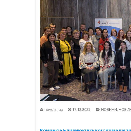
nove.in.ua
17.12.2025
НОВИНИ
,
НОВИН
Команда Близнюківської громади з