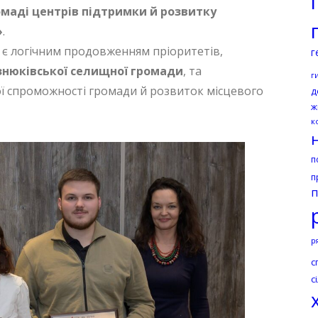
омаді центрів підтримки й розвитку
»
.
 є логічним продовженням пріоритетів,
г
знюківської селищної громади
, та
г
ї спроможності громади й розвиток місцевого
д
ж
к
п
п
п
р
с
с