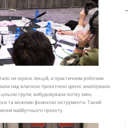
тало не серією лекцій, а практичним робочим
ала над власною проєктною ідеєю: аналізувала
 цільові групи, вибудовувала логіку змін,
рси та можливі фінансові інструменти. Такий
ачення майбутнього проєкту.