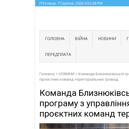
Skip
П’ятниця, 7 Серпня, 2026
4:53:29 PM
to
content
ГОЛОВНА
ВІЙНА
НОВИНИ
ПЕРЕДПЛАТА
Головна
>
НОВИНИ
>
Команда Близнюківської г
проєктних команд територіальних громад
Команда Близнюківсь
програму з управлінн
проєктних команд те