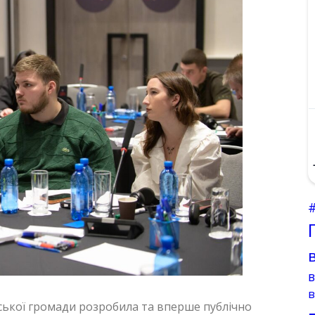
в
ької громади розробила та вперше публічно