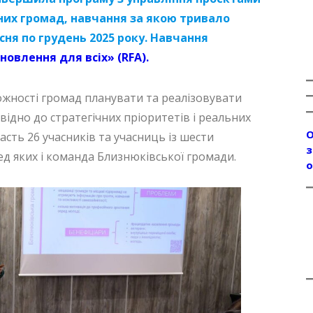
их громад, навчання за якою тривало
сня по грудень 2025 року. Навчання
новлення для всіх» (RFA).
ності громад планувати та реалізовувати
ідно до стратегічних пріоритетів і реальних
О
асть 26 учасників та учасниць із шести
з
ед яких і команда Близнюківської громади.
о