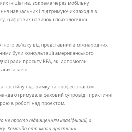
их ініціатив, зокрема через мобільну
ння навчальних і підтримуючих заходів з
есу, цифрових навичок і психологічної
тного зв’язку від представників міжнародних
сними були консультації американського
чої ради проєкту RFA, які допомогли
тавити ідею.
 постійну підтримку та професіоналізм.
манда отримувала фаховий супровід і практичні
рою в роботі над проєктом.
о не просто підвищенням кваліфікації, а
ісу. Команда отримала практичні