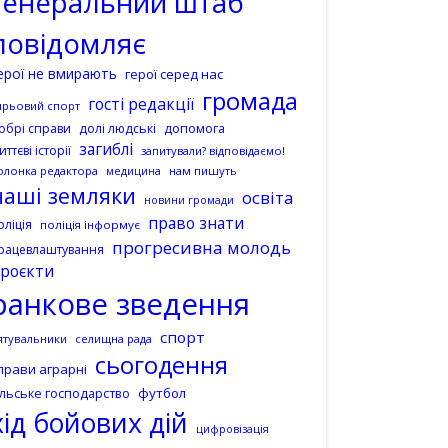
генеральний штаб
повідомляє
ерої не вмирають
герої серед нас
громада
гості редакції
ирьовий спорт
допомога
обрі справи
долі людські
загиблі
иттєві історії
запитували? відповідаємо!
олонка редактора
нам пишуть
медицина
наші земляки
освіта
новини громади
право знати
оліція
поліція інформує
прогресивна молодь
рацевлаштування
роєкти
ранкове зведення
спорт
ятувальники
селищна рада
сьогодення
прави аграрні
ільське господарство
футбол
хід бойових дій
цифровізація