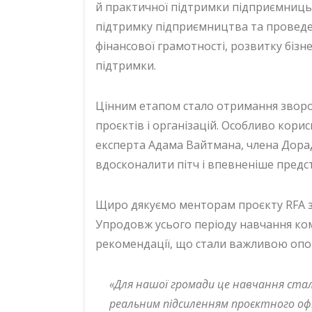
й практичної підтримки підприємницьк
підтримку підприємництва та проведе
фінансової грамотності, розвитку бізн
підтримки.
Цінним етапом стало отримання зворо
проєктів і організацій. Особливо кори
експерта Адама Вайтмана, члена Дорад
вдосконалити пітч і впевненіше предс
Щиро дякуємо менторам проєкту RFA за
Упродовж усього періоду навчання ко
рекомендації, що стали важливою опо
«Для нашої громади це навчання стал
реальним підсиленням проєктного оф