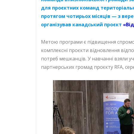
для проєктних команд територіальн
протягом чотирьох місяців — з вере
організував канадський проєкт
«Від
Метою програми є підвищення спромож
комплексні проєкти відновлення відпов
потреб мешканців. У навчанні взяли уч
партнерських громад проєкту RFA, сер