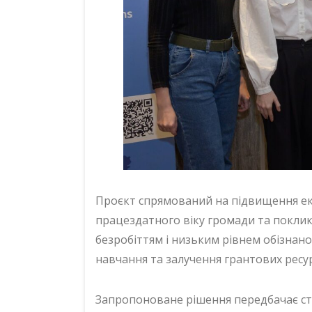
Проєкт спрямований на підвищення еко
працездатного віку громади та поклика
безробіттям і низьким рівнем обізнан
навчання та залучення грантових ресур
Запропоноване рішення передбачає ст