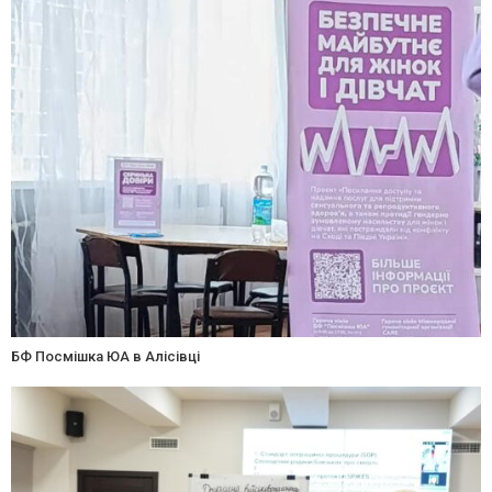
БФ Посмішка ЮА в Алісівці