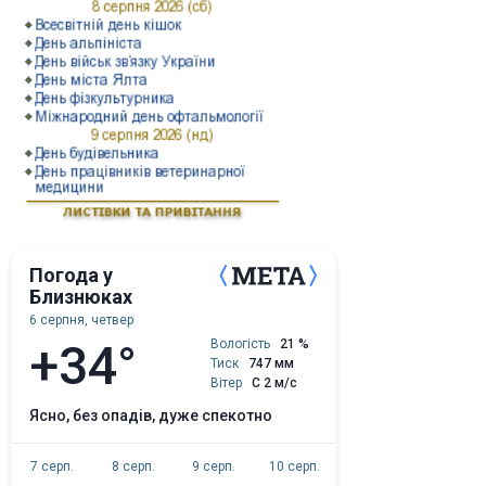
Погода у
Близнюках
6 серпня, четвер
+34°
Вологість
21 %
Тиск
747 мм
Вітер
С 2 м/с
ясно, без опадів, дуже спекотно
7 серп.
8 серп.
9 серп.
10 серп.