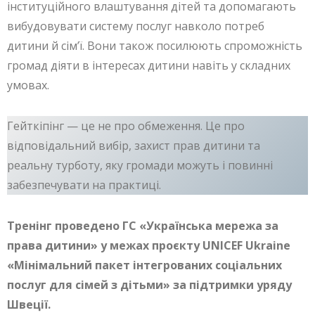
інституційного влаштування дітей та допомагають
вибудовувати систему послуг навколо потреб
дитини й сім’ї. Вони також посилюють спроможність
громад діяти в інтересах дитини навіть у складних
умовах.
Гейткіпінг — це не про обмеження. Це про
відповідальний вибір, захист прав дитини та
реальну турботу, яку громади можуть і повинні
забезпечувати на практиці.
Тренінг проведено ГС «Українська мережа за
права дитини» у межах проєкту UNICEF Ukraine
«Мінімальний пакет інтегрованих соціальних
послуг для сімей з дітьми» за підтримки уряду
Швеції.