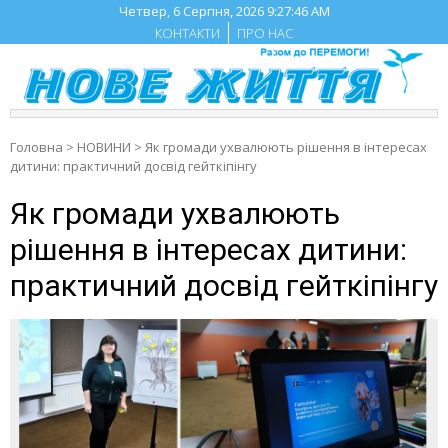
Skip
Четвер, 6 Серпня, 2026
9:27:47 AM
to
КОНТАКТИ
ПРО НАС
content
Головна
>
НОВИНИ
>
Як громади ухвалюють рішення в інтересах
дитини: практичний досвід гейткіпінгу
Як громади ухвалюють
рішення в інтересах дитини:
практичний досвід гейткіпінгу