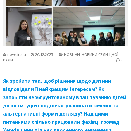
nove.in.ua
26.12.2025
НОВИНИ
,
НОВИНИ СЕЛИЩНОЇ
РАДИ
0
Як зробити так, щоб рішення щодо дитини
відповідали її найкращим інтересам? Як
запобігти необґрунтованому влаштуванню дітей
до інституцій і водночас розвивати сімейні та
альтернативні форми догляду? Над цими
питаннями спільно працювали фахівці громад
Харківщини під час дводенного навчання з