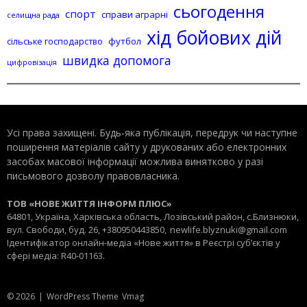
сьогодення
спорт
справи аграрні
селищна рада
хід бойових дій
сільське господарство
футбол
швидка допомога
цифровізація
Усі права захищені. Будь-яка публiкацiя, передрук чи наступне
поширення матеріалів сайту у друкованих або електронних
засобах масової інформації можлива винятково у разі
письмового дозволу правовласника.
ТОВ «НОВЕ ЖИТТЯ ІНФОРМ ПЛЮС»
64801, Україна, Харківська область, Лозівський район, с.Близнюки,
вул. Свободи, буд. 26, +380950443850,
newlife.blyznuki@gmail.com
Ідентифікатор онлайн-медіа «Нове життя» в Реєстрі суб’єктів у
сфері медіа: R40-01163.
© 2026
|
WordPress Theme
Vmag