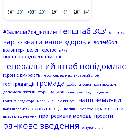
+36°
+23°
+33°
+20°
+29°
+18°
+28°
+14°
Генштаб ЗСУ
#Залишайся_живим
безпека
варто знати
ваше здоров'я
волейбол
волонтерство
волонтери
війна
вірші народжені війною
генеральний штаб повідомляє
герої не вмирають
герої серед нас
гирьовий спорт
громада
гості редакції
добрі справи
долі людські
загиблі
допомога
життєві історії
запитували? відповідаємо!
наші земляки
колонка редактора
нам пишуть
медицина
освіта
право знати
поліція
поліція інформує
новини громади
прогресивна молодь
проєкти
працевлаштування
ранкове зведення
рятувальники