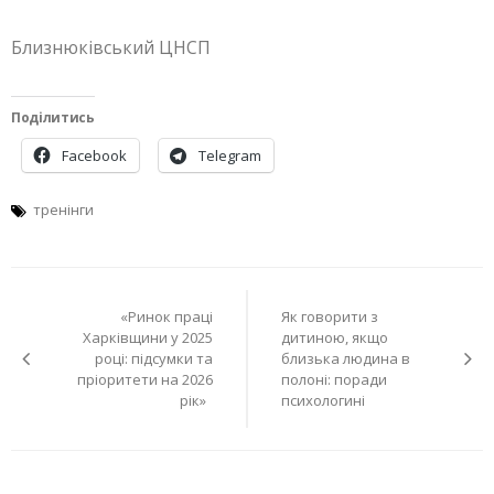
Близнюківський ЦНСП
Поділитись
Facebook
Telegram
тренінги
Навігація
«Ринок праці
Як говорити з
записів
Харківщини у 2025
дитиною, якщо
році: підсумки та
близька людина в
пріоритети на 2026
полоні: поради
рік»
психологині