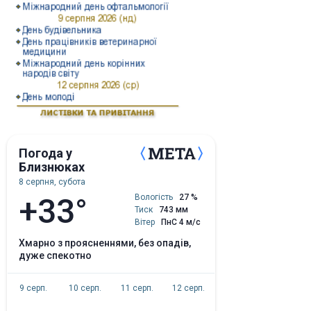
Погода у
Близнюках
8 серпня, субота
+33°
Вологість
27 %
Тиск
743 мм
Вітер
ПнС 4 м/с
хмарно з проясненнями, без опадів,
дуже спекотно
9 серп.
10 серп.
11 серп.
12 серп.