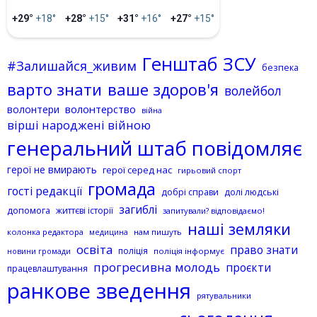
+29°
+18°
+28°
+15°
+31°
+16°
+27°
+15°
Генштаб ЗСУ
#Залишайся_живим
безпека
варто знати
ваше здоров'я
волейбол
волонтерство
волонтери
війна
вірші народжені війною
генеральний штаб повідомляє
герої не вмирають
герої серед нас
гирьовий спорт
громада
гості редакції
добрі справи
долі людські
загиблі
допомога
життєві історії
запитували? відповідаємо!
наші земляки
колонка редактора
нам пишуть
медицина
освіта
право знати
поліція
поліція інформує
новини громади
прогресивна молодь
проєкти
працевлаштування
ранкове зведення
рятувальники