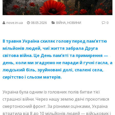
nove.in.ua
08.05.2026
ВІЙНА
,
НОВИНИ
0
8 травня Україна схиляє голову перед пам’яттю
мільйонів людей, чиї життя забрала Друга
світова війна. Це День пам’яті та примирення —
день, коли ми згадуємо не паради й гучні гасла, а
людський біль, зруйновані долі, спалені села,
сирітство і сльози матерів.
Україна була одним із головних полів битви тієї
страшної війни. Через нашу землю двічі прокотився
смертоносний фронт. За різними оцінками, Україна
втратила від 8 до 10 мільйонів людей — військових і