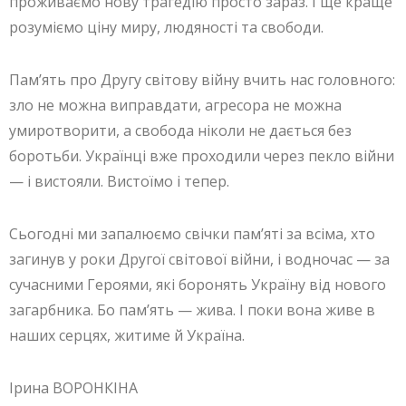
проживаємо нову трагедію просто зараз. І ще краще
розуміємо ціну миру, людяності та свободи.
Пам’ять про Другу світову війну вчить нас головного:
зло не можна виправдати, агресора не можна
умиротворити, а свобода ніколи не дається без
боротьби. Українці вже проходили через пекло війни
— і вистояли. Вистоїмо і тепер.
Сьогодні ми запалюємо свічки пам’яті за всіма, хто
загинув у роки Другої світової війни, і водночас — за
сучасними Героями, які боронять Україну від нового
загарбника. Бо пам’ять — жива. І поки вона живе в
наших серцях, житиме й Україна.
Ірина ВОРОНКІНА