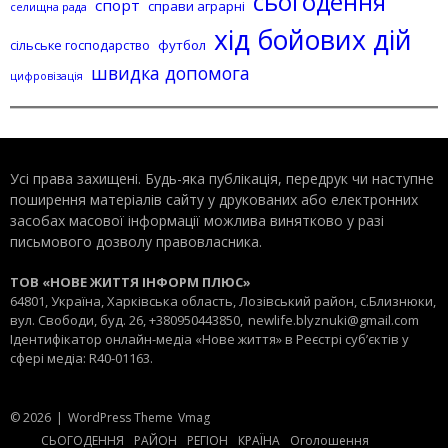
сьогодення
спорт
справи аграрні
селищна рада
хід бойових дій
сільське господарство
футбол
швидка допомога
цифровізація
Усі права захищені. Будь-яка публiкацiя, передрук чи наступне
поширення матеріалів сайту у друкованих або електронних
засобах масової інформації можлива винятково у разі
письмового дозволу правовласника.
ТОВ «НОВЕ ЖИТТЯ ІНФОРМ ПЛЮС»
64801, Україна, Харківська область, Лозівський район, с.Близнюки,
вул. Свободи, буд. 26, +380950443850,
newlife.blyznuki@gmail.com
Ідентифікатор онлайн-медіа «Нове життя» в Реєстрі суб’єктів у
сфері медіа: R40-01163.
© 2026
|
WordPress Theme
Vmag
СЬОГОДЕННЯ
РАЙОН
РЕГІОН
КРАЇНА
Оголошення