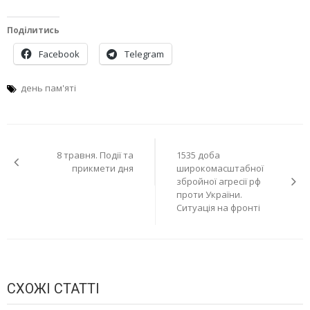
Поділитись
Facebook
Telegram
день пам'яті
Навігація
8 травня. Події та
1535 доба
записів
прикмети дня
широкомасштабної
збройної агресії рф
проти України.
Ситуація на фронті
СХОЖІ СТАТТІ