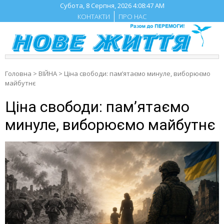
Skip
Субота, 8 Серпня, 2026
4:08:48 AM
to
КОНТАКТИ
ПРО НАС
content
Головна
>
ВІЙНА
>
Ціна свободи: пам’ятаємо минуле, виборюємо
майбутнє
Ціна свободи: пам’ятаємо
минуле, виборюємо майбутнє