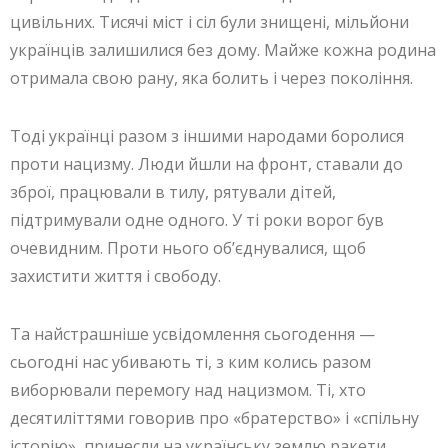
цивільних. Тисячі міст і сіл були знищені, мільйони
українців залишилися без дому. Майже кожна родина
отримала свою рану, яка болить і через покоління.
Тоді українці разом з іншими народами боролися
проти нацизму. Люди йшли на фронт, ставали до
зброї, працювали в тилу, рятували дітей,
підтримували одне одного. У ті роки ворог був
очевидним. Проти нього об’єднувалися, щоб
захистити життя і свободу.
Та найстрашніше усвідомлення сьогодення —
сьогодні нас убивають ті, з ким колись разом
виборювали перемогу над нацизмом. Ті, хто
десятиліттями говорив про «братерство» і «спільну
історію», принесли на українську землю ракети,