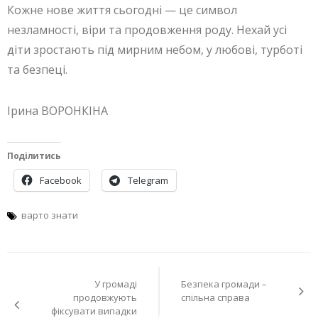
Кожне нове життя сьогодні — це символ
незламності, віри та продовження роду. Нехай усі
діти зростають під мирним небом, у любові, турботі
та безпеці.
Ірина ВОРОНКІНА
Поділитись
Facebook
Telegram
варто знати
Навігація
У громаді
Безпека громади –
записів
продовжують
спільна справа
фіксувати випадки