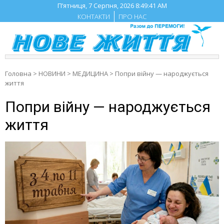
Skip
П’ятниця, 7 Серпня, 2026
8:49:42 AM
to
КОНТАКТИ
ПРО НАС
content
Головна
>
НОВИНИ
>
МЕДИЦИНА
>
Попри війну — народжується
життя
Попри війну — народжується
життя