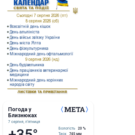
Погода у
Близнюках
7 серпня, пʼятниця
+35°
Вологість
20 %
Тиск
745 мм