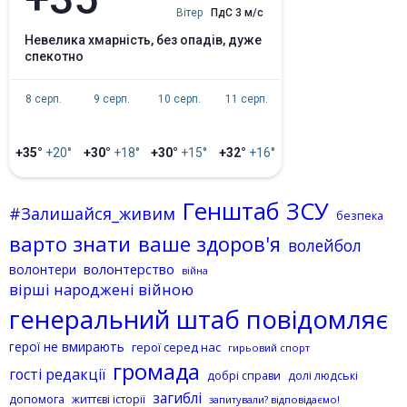
Вітер
ПдС 3 м/с
невелика хмарність, без опадів, дуже
спекотно
8 серп.
9 серп.
10 серп.
11 серп.
+35°
+20°
+30°
+18°
+30°
+15°
+32°
+16°
Генштаб ЗСУ
#Залишайся_живим
безпека
варто знати
ваше здоров'я
волейбол
волонтерство
волонтери
війна
вірші народжені війною
генеральний штаб повідомляє
герої не вмирають
герої серед нас
гирьовий спорт
громада
гості редакції
добрі справи
долі людські
загиблі
допомога
життєві історії
запитували? відповідаємо!