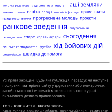
наші земляки
колонка редактора
нам пишуть
медицина
освіта
право знати
поліція
поліція інформує
новини громади
прогресивна молодь
проєкти
працевлаштування
ранкове зведення
рятувальники
сьогодення
спорт
справи аграрні
селищна рада
хід бойових дій
сільське господарство
футбол
швидка допомога
цифровізація
Усі права захищені. Будь-яка публiкацiя, передрук чи наступне
поширення матеріалів сайту у друкованих або електронних
засобах масової інформації можлива винятково у разі
письмового дозволу правовласника.
ТОВ «НОВЕ ЖИТТЯ ІНФОРМ ПЛЮС»
64801, Україна, Харківська область, Лозівський район, с.Близнюки,